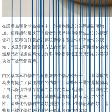
在護膚品和化妝品領域中，對植物性成分的興趣顯著增
加。這種趨勢反映了消費者對天然和植物衍生成分的廣泛
偏好，這種偏好源於對傳統藥物中安全性和有效性的認
知，以及對更全面護膚方法的渴望。市面上可商業化的天
然產品市場迅速擴大，許多植物提取物正因其潛在的美容
功效而被營銷宣傳。
由於草本萃取物中含有複雜的生物活性分子，這些萃取物
為皮膚提供了多種潛在的功能性。這些分子通常是植物為
了自我保護或儲存營養而產生的次級代謝物，可能具有抗
氧化、抗發炎、抗菌及其他對護膚應用具有吸引力的特
性。這些化合物的主要類別包括萜類、生物鹼和酚類，這
些都已被化學特徵化用於研究其各種生物效應。