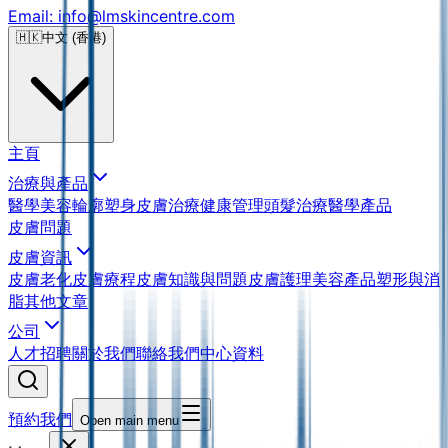
Email: info@lmskincentre.com
🇭🇰
中文 (香港)
主頁
治療與產品
醫學美容
輪廓塑身
皮膚治療
健康管理
頭髮治療
醫學產品
皮膚問題
皮膚資訊
皮膚老化
皮膚療程
皮膚知識與問題
皮膚護理
美容產品
塑形與消
脂
其他文章
公司
人才招聘
關於我們
聯絡我們
中心資料
預約我們
Open main menu