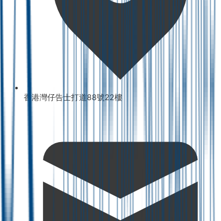
香港灣仔告士打道88號22樓