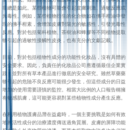
非總是如此。某些植物可能會引起皮膚刺激、過敏反應或
光毒性。例如，某些植物衍生的化合物如在佛手柑油中發
現的佛手柑素，會增加皮膚對陽光的敏感性，引發光毒性
反應。對於包括菊科植物、茶樹油和蜂膠等不同植物提取
物引起的過敏性接觸性皮炎，也有充分的文獻記載。
目前，對於包括植物性成分的功能性化妝品，沒有具體的
安全要求。因此，負責任的化妝品公司應遵循最佳企業實
踐，並對所有草本產品進行徹底的安全研究。雖然草藥藥
物引起的危險不良反應可能很少發生，但這些成分的日益
增加的使用需要謹慎的監控。相當大比例的人口報告稱擁
有敏感肌膚，這可能更容易對某些植物性成分產生反應。
在利用植物護膚品潛在益處時，一個主要挑戰是如何有效
地將活性成分的治療濃度傳送過角質層。皮膚的屏障功能