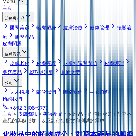
Menu
主頁
治療與產品
醫學美容
輪廓塑身
皮膚治療
健康管理
頭髮治
療
醫學產品
皮膚問題
皮膚資訊
皮膚老化
皮膚療程
皮膚知識與問題
皮膚護理
美容產品
塑形與消脂
其他文章
公司
人才招聘
關於我們
聯絡我們
中心資料
預約我們
+852 3108-9779
主頁
»
皮膚資訊
»
美容產品
»
化妝品中的植物成分：對草本
產品的興趣增加，以及對仔細配方和測試的需求
化妝品中的植物成分：對草本產品的興趣