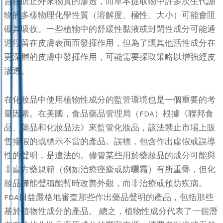
旨在防止外來物質的滲透，而草本提取物中許多次生代謝
物的多樣物理化學性質（溶解度、極性、大小）可能會阻
礙其吸收。一些植物中的舒緩性黏液或封閉性成分可能通
過停留在皮膚表面而發揮作用，但為了讓其他活性成分在
更深層的皮膚中發揮作用，可能需要採取策略以增強經皮
滲透。
在化妝品中使用植物性成分的監管環境也是一個重要的考
量因素。在美國，食品藥品管理局（FDA）根據《聯邦食
品、藥品和化妝品法》來監管化妝品，該法禁止市場上販
售摻假的或標示不當的產品。誤標，包含作出虛假或誤導
性的聲明，是違法的。儘管某些用於藥妝品的成分可能與
非處方藥規範（例如治療痤瘡或防曬霜）有所重疊，但化
妝品僅能聲稱能暫時改善外觀，而非治療或預防疾病。
FDA日益嚴格地審查那些作出藥品聲明的產品，包括那些
基於植物性成分的產品。 總之，植物性成分代表了一個潛