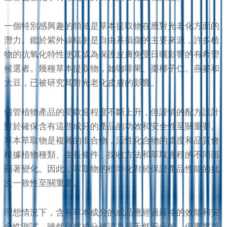
一個特別感興趣的領域是草本提取物在應對光老化方面的
潛力。鑑於紫外線輻射是自由基損傷的主要來源，許多植
物的抗氧化特性使其成為保護皮膚免受日曬影響的有希望
候選者。幾種草本提取物，如咖啡果、棗椰子仁、燕麥和
大豆，已被研究其對光老化皮膚的影響。
儘管植物產品的受歡迎程度不斷上升，但謹慎的配方設計
對於確保含有這些成分的產品的功效和安全性至關重要。
草本萃取物是複雜的混合物，活性化合物的濃度和品質會
根據植物種類、生長條件、採收方法和萃取過程的不同而
顯著變化。因此，萃取物的標準化對於保證產品性能的批
次一致性至關重要。
理想情況下，含有草本成分的成品應經過嚴格的效能和安
全性測試。雖然自然成分被認為是天然安全的，但事實並