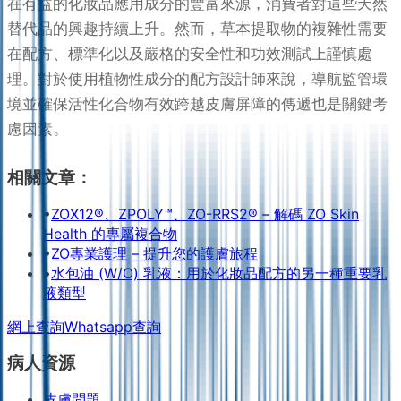
在有益的化妝品應用成分的豐富來源，消費者對這些天然
替代品的興趣持續上升。然而，草本提取物的複雜性需要
在配方、標準化以及嚴格的安全性和功效測試上謹慎處
理。對於使用植物性成分的配方設計師來說，導航監管環
境並確保活性化合物有效跨越皮膚屏障的傳遞也是關鍵考
慮因素。
相關文章：
•
ZOX12®、ZPOLY™、ZO-RRS2® – 解碼 ZO Skin
Health 的專屬複合物
•
ZO專業護理 – 提升您的護膚旅程
•
水包油 (W/O) 乳液：用於化妝品配方的另一種重要乳
液類型
網上查詢
Whatsapp查詢
病人資源
皮膚問題