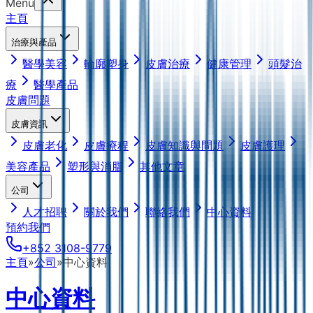
Menu
主頁
治療與產品
醫學美容
輪廓塑身
皮膚治療
健康管理
頭髮治
療
醫學產品
皮膚問題
皮膚資訊
皮膚老化
皮膚療程
皮膚知識與問題
皮膚護理
美容產品
塑形與消脂
其他文章
公司
人才招聘
關於我們
聯絡我們
中心資料
預約我們
+852 3108-9779
主頁
»
公司
»
中心資料
中心資料