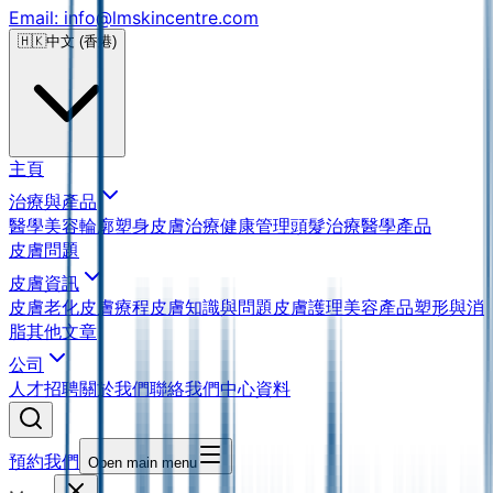
Email: info@lmskincentre.com
🇭🇰
中文 (香港)
主頁
治療與產品
醫學美容
輪廓塑身
皮膚治療
健康管理
頭髮治療
醫學產品
皮膚問題
皮膚資訊
皮膚老化
皮膚療程
皮膚知識與問題
皮膚護理
美容產品
塑形與消
脂
其他文章
公司
人才招聘
關於我們
聯絡我們
中心資料
預約我們
Open main menu