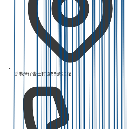
香港灣仔告士打道88號22樓