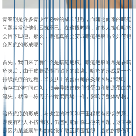
青春期是许多青少年必经的成长过程，而随之而来的暗疮
问题常常使他们困扰不已。在这段时间，许多人担心暗疮
会留下凹疤。那么，暗疮真的会变成暗疮疤痕吗？如何避
免凹疤的形成呢？
首先，我们来了解什么是暗疮疤痕。暗疮疤痕通常是在暗
疮炎后，由于皮肤受损而留下的痕迹。暗疮的形成是一个
持续炎症的过程，当皮肤上的蛋白酶在炎症区域活动时，
若存在的时间过久，便会导致皮肤弹性蛋白和胶原蛋白的
流失，就像一栋房子的骨架倒塌一样，影响了整体结构。
暗疮疤痕的形成，与炎症的时间和严重程度有密切关系。
即使有些人不挤暗疮，仍然可能面临凹疤的问题，这主要
是因为某些囊肿型的暗疮扩散至周围组织，造成的损伤可