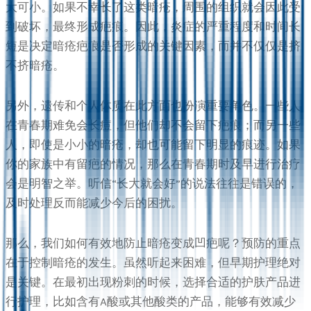
大可小。如果不幸长了这类暗疮，周围的组织就会因此受
到破坏，最终形成疤痕。因此，炎症的严重程度和时间长
短是决定暗疮疤痕是否形成的关键因素，而并不仅仅是挤
不挤暗疮。
另外，遗传和个人体质在此方面也扮演重要角色。一些人
在青春期难免会长痘，但他们却不会留下疤痕；而另一些
人，即使是小小的暗疮，却也可能留下明显的痕迹。如果
你的家族中有留疤的情况，那么在青春期时及早进行治疗
会是明智之举。听信“长大就会好”的说法往往是错误的，
及时处理反而能减少今后的困扰。
那么，我们如何有效地防止暗疮变成凹疤呢？预防的重点
在于控制暗疮的发生。虽然听起来困难，但早期护理绝对
是关键。在最初出现粉刺的时候，选择合适的护肤产品进
行护理，比如含有A酸或其他酸类的产品，能够有效减少