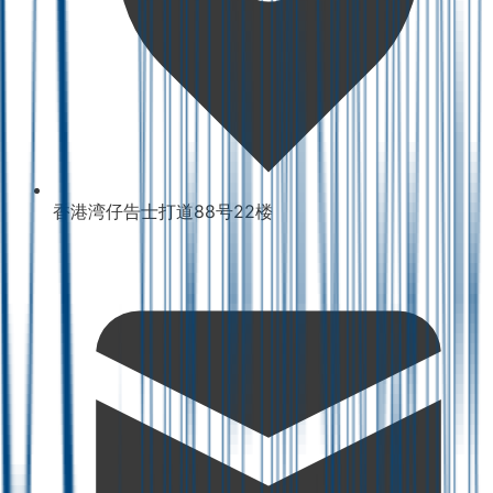
香港湾仔告士打道88号22楼