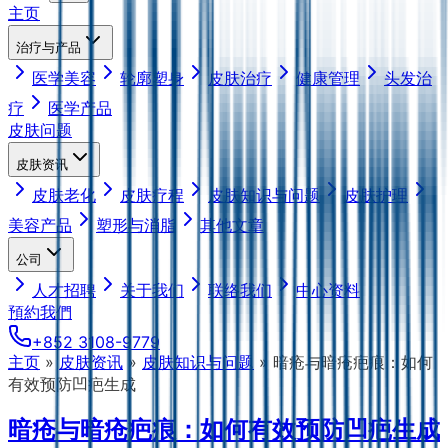
主页
治疗与产品
医学美容
轮廓塑身
皮肤治疗
健康管理
头发治
疗
医学产品
皮肤问题
皮肤资讯
皮肤老化
皮肤疗程
皮肤知识与问题
皮肤护理
美容产品
塑形与消脂
其他文章
公司
人才招聘
关于我们
联络我们
中心资料
預約我們
+852 3108-9779
主页
»
皮肤资讯
»
皮肤知识与问题
»
暗疮与暗疮疤痕：如何
有效预防凹疤生成
暗疮与暗疮疤痕：如何有效预防凹疤生成