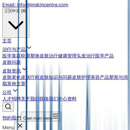
Email: info@lmskincentre.com
🇨🇳
中文 (简)
主页
治疗与产品
医学美容
轮廓塑身
皮肤治疗
健康管理
头发治疗
医学产品
皮肤问题
皮肤资讯
皮肤老化
皮肤疗程
皮肤知识与问题
皮肤护理
美容产品
塑形与消
脂
其他文章
公司
人才招聘
关于我们
联络我们
中心资料
預約我們
Open main menu
Menu