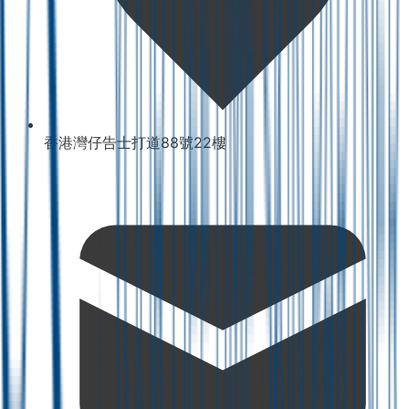
香港灣仔告士打道88號22樓