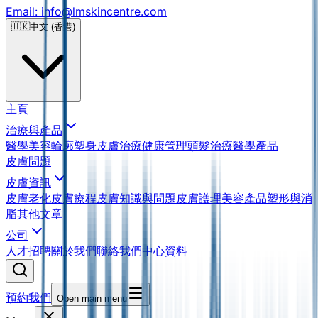
Email: info@lmskincentre.com
🇭🇰
中文 (香港)
主頁
治療與產品
醫學美容
輪廓塑身
皮膚治療
健康管理
頭髮治療
醫學產品
皮膚問題
皮膚資訊
皮膚老化
皮膚療程
皮膚知識與問題
皮膚護理
美容產品
塑形與消
脂
其他文章
公司
人才招聘
關於我們
聯絡我們
中心資料
預約我們
Open main menu