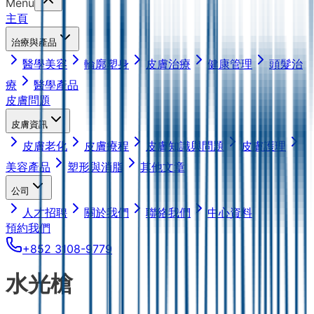
Menu
主頁
治療與產品
醫學美容
輪廓塑身
皮膚治療
健康管理
頭髮治
療
醫學產品
皮膚問題
皮膚資訊
皮膚老化
皮膚療程
皮膚知識與問題
皮膚護理
美容產品
塑形與消脂
其他文章
公司
人才招聘
關於我們
聯絡我們
中心資料
預約我們
+852 3108-9779
水光槍