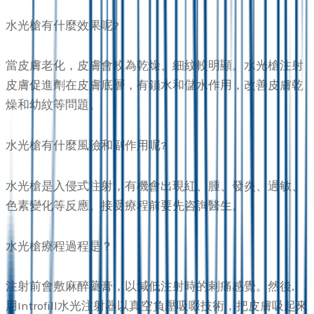
水光槍有什麼效果呢?
當皮膚老化，皮膚會較為乾燥、細紋較明顯。水光槍注射
皮膚促進劑在皮膚底層，有鎖水和儲水作用，改善皮膚乾
燥和幼紋等問題。
水光槍有什麼風險和副作用呢?
水光槍是入侵式注射，有機會出現紅、腫、發炎、過敏、
色素變化等反應。接受療程前要先咨詢醫生。
水光槍療程過程是？
注射前會敷麻醉藥膏，以減低注射時的剌痛感覺。然後,
用Introfill水光注射器以真空負壓吸啜技術，把皮膚吸起來