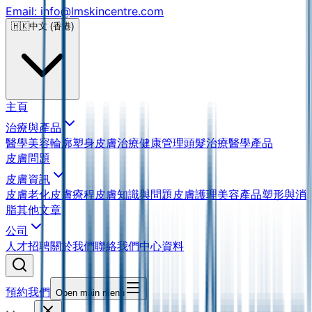
Email: info@lmskincentre.com
🇭🇰
中文 (香港)
主頁
治療與產品
醫學美容
輪廓塑身
皮膚治療
健康管理
頭髮治療
醫學產品
皮膚問題
皮膚資訊
皮膚老化
皮膚療程
皮膚知識與問題
皮膚護理
美容產品
塑形與消
脂
其他文章
公司
人才招聘
關於我們
聯絡我們
中心資料
預約我們
Open main menu