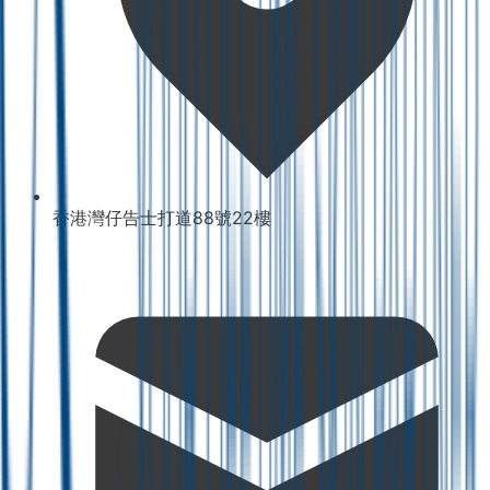
香港灣仔告士打道88號22樓