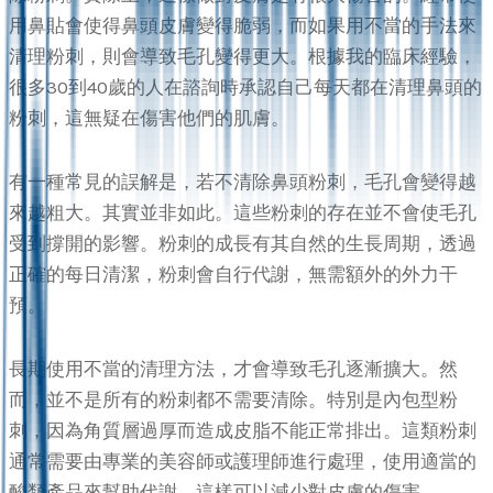
用鼻貼會使得鼻頭皮膚變得脆弱，而如果用不當的手法來
清理粉刺，則會導致毛孔變得更大。根據我的臨床經驗，
很多30到40歲的人在諮詢時承認自己每天都在清理鼻頭的
粉刺，這無疑在傷害他們的肌膚。
有一種常見的誤解是，若不清除鼻頭粉刺，毛孔會變得越
來越粗大。其實並非如此。這些粉刺的存在並不會使毛孔
受到撐開的影響。粉刺的成長有其自然的生長周期，透過
正確的每日清潔，粉刺會自行代謝，無需額外的外力干
預。
長期使用不當的清理方法，才會導致毛孔逐漸擴大。然
而，並不是所有的粉刺都不需要清除。特別是內包型粉
刺，因為角質層過厚而造成皮脂不能正常排出。這類粉刺
通常需要由專業的美容師或護理師進行處理，使用適當的
酸類產品來幫助代謝，這樣可以減少對皮膚的傷害。