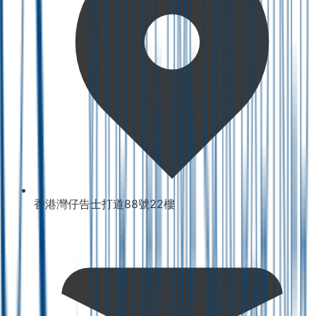
香港灣仔告士打道88號22樓