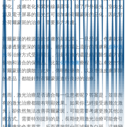
變化、皮膚老化和紫外線暴露等。除了戶外陽光，室內光
源及電子屏幕的藍光也可能加劇荷爾蒙斑的惡化，因此對
於荷爾蒙斑的治療，需要多方考慮。
荷爾蒙斑的根源在於皮膚的基底膜，一旦受損，色素就容
易滲透到更深的皮膚層。雖然市場上流行的淨膚和
皮秒激
光
等治療方式受到關注，但最有效的還是結合醫生處方的
藥物和適合的保養品。比如
化學換膚
療程，可以有效控制
荷爾蒙斑的擴散；此外，傳明酸藥物，以及增強皮膚屏障
的產品，都能針對荷爾蒙斑進行良好的治療。
然而，激光治療是否適合每一位患者呢？答案是，並非所
有的激光治療都能有明顯效果。如果你已經接受過幾次激
光，卻依然無法改善荷爾蒙斑，可能需要考慮更換其他治
療方式。需要特別提到的是，長期使用激光治療可能會引
起肌膚的色素異常，反而導致部分區域變為白斑，這種變