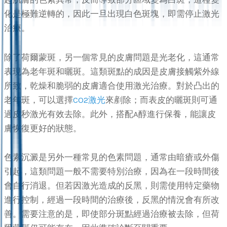
化是極難逆轉的，因此一旦出現白色斑塊，即需停止激光
治療。
除了荷爾蒙斑，另一個常見的皮膚問題是光老化，這通常
表現為老年斑和曬斑。這類斑點的成因是皮膚接觸紫外線
所致，乾燥和脆弱的皮膚適合使用激光治療。對於凸出的
老年斑，可以選擇
CO2激光
來剷除；而表皮的曬斑則可通
過皮秒激光有效去除。此外，搭配A醇進行保養，能讓皮
膚恢復更好的狀態。
色素沉澱是另外一種常見的色素問題，通常由暗瘡或外傷
引起，這類問題一般不需要特別治療，因為在一段時間後
會自行消退。但若因激光造成的反黑，則需使用特定藥物
進行控制，經過一段時間的治療後，反黑的情況會有所改
善。需要注意的是，即使部分斑點經過治療被去除，但荷