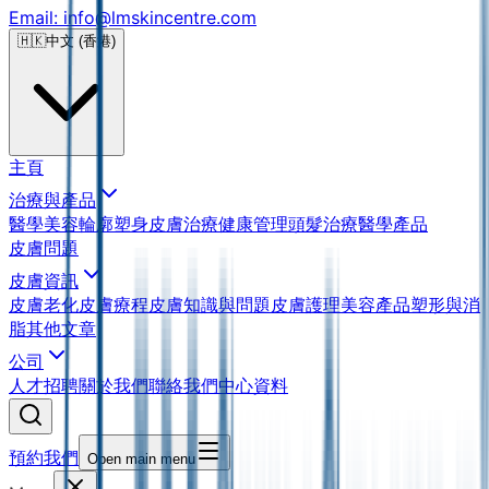
Email: info@lmskincentre.com
🇭🇰
中文 (香港)
主頁
治療與產品
醫學美容
輪廓塑身
皮膚治療
健康管理
頭髮治療
醫學產品
皮膚問題
皮膚資訊
皮膚老化
皮膚療程
皮膚知識與問題
皮膚護理
美容產品
塑形與消
脂
其他文章
公司
人才招聘
關於我們
聯絡我們
中心資料
預約我們
Open main menu