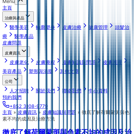
Menu
主頁
治療與產品
醫學美容
輪廓塑身
皮膚治療
健康管理
頭髮治
療
醫學產品
皮膚問題
皮膚資訊
皮膚老化
皮膚療程
皮膚知識與問題
皮膚護理
美容產品
塑形與消脂
其他文章
公司
人才招聘
關於我們
聯絡我們
中心資料
預約我們
+852 3108-9779
主頁
»
皮膚資訊
»
皮膚知識與問題
»
徹底了解荷爾蒙斑與色
素不均的成因及治療方法
徹底了解荷爾蒙斑與色素不均的成因及治