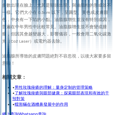
多數出現在臉上，尤其是額頭出現，與油脂粒的形成並不
一樣。它們大小在 0.5cm 以下，呈圓型、黃色或皮膚顏
色，中央有一下陷的小點。油脂腺增生並沒有特別成因，
普遍在中年男性中比較常見。油脂腺增生並不會變成腫
瘤，但因其會越變越大，影響儀容，一般會用二氧化碳激
光（Co2 Laser）或電灼器去除。
油脂腺所導致的皮膚問題絶對不容忽視，以後大家要多留
意啦！
相關文章：
•
男性玫瑰痤瘡的理解：量身定制的管理策略
•
了解玫瑰痤瘡與眼部健康：探索眼部表現和有效的干
預對策
•
蠕形蟎在酒糟鼻發展中的作用
網上查詢
Whatsapp查詢