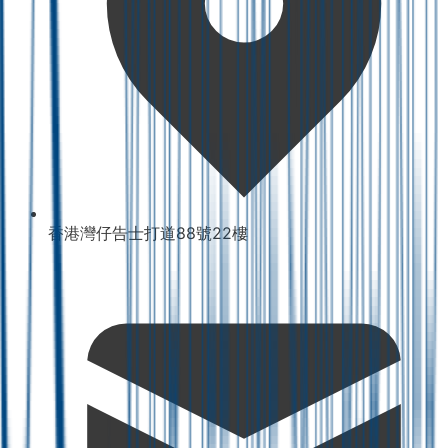
香港灣仔告士打道88號22樓