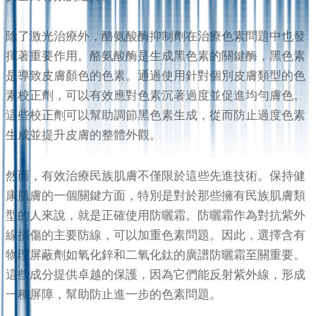
除了激光治療外，酪氨酸酶抑制劑在治療色素問題中也發
揮著重要作用。酪氨酸酶是生成黑色素的關鍵酶，黑色素
是導致皮膚顏色的色素。通過使用針對個別皮膚類型的色
素校正劑，可以有效應對色素沉著過度並促進均勻膚色。
這些校正劑可以幫助調節黑色素生成，從而防止過度色素
生成並提升皮膚的整體外觀。
然而，有效治療民族肌膚不僅限於這些先進技術。保持健
康肌膚的一個關鍵方面，特別是對於那些擁有民族肌膚類
型的人來說，就是正確使用防曬霜。防曬霜作為對抗紫外
線損傷的主要防線，可以加重色素問題。因此，選擇含有
物理屏蔽劑如氧化鋅和二氧化鈦的廣譜防曬霜至關重要。
這些成分提供卓越的保護，因為它們能反射紫外線，形成
一種屏障，幫助防止進一步的色素問題。