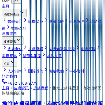
Menu
主頁
治療與產品
醫學美容
輪廓塑身
皮膚治療
健康管理
頭髮治
療
醫學產品
皮膚問題
皮膚資訊
皮膚老化
皮膚療程
皮膚知識與問題
皮膚護理
美容產品
塑形與消脂
其他文章
公司
人才招聘
關於我們
聯絡我們
中心資料
預約我們
+852 3108-9779
主頁
»
皮膚資訊
»
皮膚療程
»
推進皮膚科護理：有效治療民
族肌膚的策略
推進皮膚科護理：有效治療民族肌膚的策