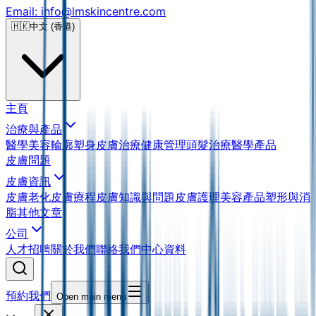
Email: info@lmskincentre.com
🇭🇰
中文 (香港)
主頁
治療與產品
醫學美容
輪廓塑身
皮膚治療
健康管理
頭髮治療
醫學產品
皮膚問題
皮膚資訊
皮膚老化
皮膚療程
皮膚知識與問題
皮膚護理
美容產品
塑形與消
脂
其他文章
公司
人才招聘
關於我們
聯絡我們
中心資料
預約我們
Open main menu