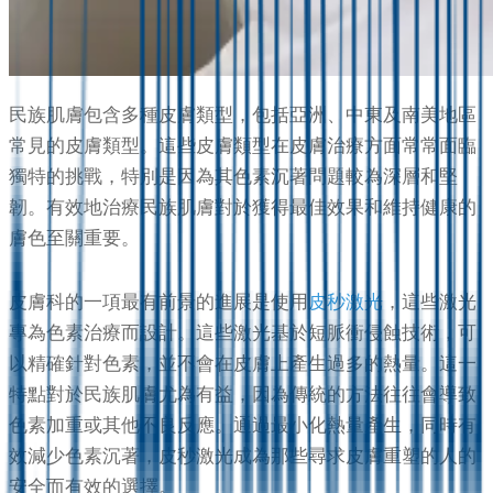
民族肌膚包含多種皮膚類型，包括亞洲、中東及南美地區
常見的皮膚類型。這些皮膚類型在皮膚治療方面常常面臨
獨特的挑戰，特別是因為其色素沉著問題較為深層和堅
韌。有效地治療民族肌膚對於獲得最佳效果和維持健康的
膚色至關重要。
皮膚科的一項最有前景的進展是使用
皮秒激光
，這些激光
專為色素治療而設計。這些激光基於短脈衝侵蝕技術，可
以精確針對色素，並不會在皮膚上產生過多的熱量。這一
特點對於民族肌膚尤為有益，因為傳統的方法往往會導致
色素加重或其他不良反應。通過最小化熱量產生，同時有
效減少色素沉著，皮秒激光成為那些尋求皮膚重塑的人的
安全而有效的選擇。