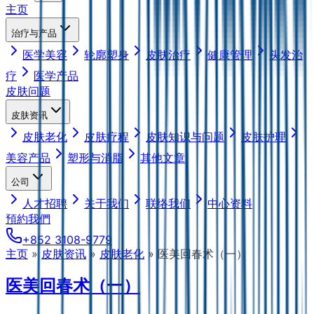
主页
治疗与产品
医学美容
轮廓塑身
皮肤治疗
健康管理
头发治
疗
医学产品
皮肤问题
皮肤资讯
皮肤老化
皮肤疗程
皮肤知识与问题
皮肤护理
美容产品
塑形与消脂
其他文章
公司
人才招聘
关于我们
联络我们
中心资料
預約我們
+852 3108-9779
主页
»
皮肤资讯
»
皮肤老化
»
医美回春术（一）
医美回春术（一）