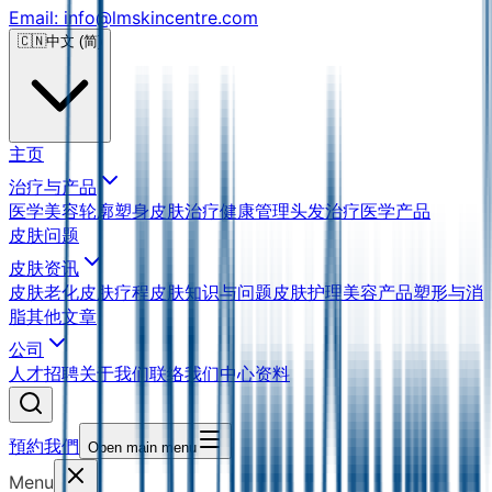
Email: info@lmskincentre.com
🇨🇳
中文 (简)
主页
治疗与产品
医学美容
轮廓塑身
皮肤治疗
健康管理
头发治疗
医学产品
皮肤问题
皮肤资讯
皮肤老化
皮肤疗程
皮肤知识与问题
皮肤护理
美容产品
塑形与消
脂
其他文章
公司
人才招聘
关于我们
联络我们
中心资料
預約我們
Open main menu
Menu