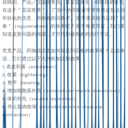
容顾问、产品／仪器销售员、甚至是医生，都很容易迷失
在这个＂花花世界＂。 广告中的字眼通常带有将皮肤达到
年轻化的含意，亦俗称的回春术。 医学美容能否达到＂回
春＂（rejuvenation）的效果呢？ 医学角度而言，我们要
知道皮肤问题的根源，才可找到最有效的治疗方法。
究竟产品、药物或仪器如何能达到回春的效果呢？ 总括来
说，它们透过以下六种机制达到效果：
1. 表皮剥落（exfoliation）
2. 收紧（tightening）
3. 整平（leveling）
4. 增加细胞基外质（extracellular matrix stimulation）
5. 体积补充（volume restoration）
6. 停止肌肉收缩（immobilization of muscular
contraction）