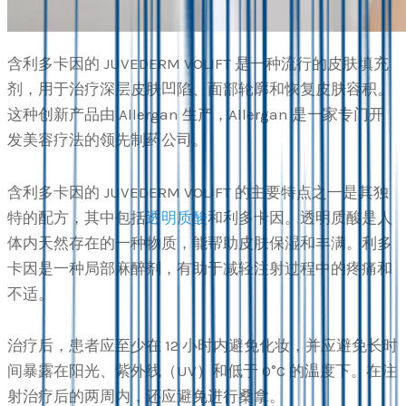
含利多卡因的 JUVEDERM VOLIFT 是一种流行的皮肤填充
剂，用于治疗深层皮肤凹陷、面部轮廓和恢复皮肤容积。
这种创新产品由 Allergan 生产，Allergan 是一家专门开
发美容疗法的领先制药公司。
含利多卡因的 JUVEDERM VOLIFT 的主要特点之一是其独
特的配方，其中包括
透明质酸
和利多卡因。透明质酸是人
体内天然存在的一种物质，能帮助皮肤保湿和丰满。利多
卡因是一种局部麻醉剂，有助于减轻注射过程中的疼痛和
不适。
治疗后，患者应至少在 12 小时内避免化妆，并应避免长时
间暴露在阳光、紫外线（UV）和低于 0°C 的温度下。在注
射治疗后的两周内，还应避免进行桑拿。