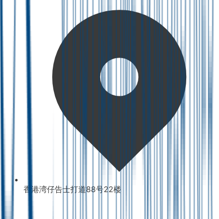
香港湾仔告士打道88号22楼