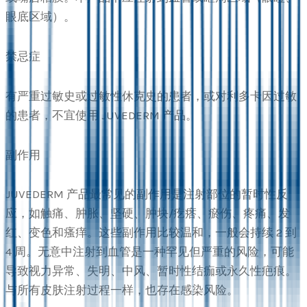
眼底区域）。
禁忌症
有严重过敏史或过敏性休克史的患者，或对利多卡因过敏
的患者，不宜使用 JUVEDERM 产品。
副作用
JUVEDERM 产品最常见的副作用是注射部位的暂时性反
应，如触痛、肿胀、坚硬、肿块/疙瘩、瘀伤、疼痛、发
红、变色和瘙痒。这些副作用比较温和，一般会持续 2 到
4 周。无意中注射到血管是一种罕见但严重的风险，可能
导致视力异常、失明、中风、暂时性结痂或永久性疤痕。
与所有皮肤注射过程一样，也存在感染风险。