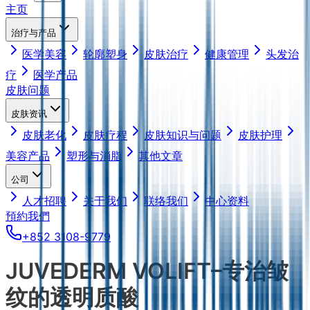
主页
治疗与产品
医学美容
轮廓塑身
皮肤治疗
健康管理
头发治
疗
医学产品
皮肤问题
皮肤资讯
皮肤老化
皮肤疗程
皮肤知识与问题
皮肤护理
美容产品
塑形与消脂
其他文章
公司
人才招聘
关于我们
联络我们
中心资料
預約我們
+852 3108-9779
JUVEDERM VOLIFT–专治皱
纹的透明质酸