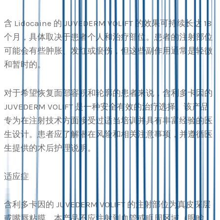
含 Lidocaine 的 JUVEDERM VOLIFT 的效果可持续长达 18
个月，具体取决于患者个人和治疗部位。患者的注射部位
可能会有些肿胀、发红或瘀伤，但这些副作用通常是轻微
和暂时的。
对于希望恢复面部容积和轮廓的患者来说，含利多卡因的
JUVEDERM VOLIFT 是一种安全有效的治疗选择。该产品
专为在注射技术方面接受过适当培训并具有丰富经验的医
生设计。患者应了解潜在风险和相关注意事项，并遵循医
生提供的术后护理说明。
适应症
含利多卡因的 JUVEDERM VOLIFT 的注射部位为真皮深层
或嘴唇粘膜。本产品不应注射到血管或眶周区域（眼睑、