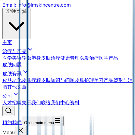
Email: info@lmskincentre.com
🇨🇳
中文 (简)
主页
治疗与产品
医学美容
轮廓塑身
皮肤治疗
健康管理
头发治疗
医学产品
皮肤问题
皮肤资讯
皮肤老化
皮肤疗程
皮肤知识与问题
皮肤护理
美容产品
塑形与消
脂
其他文章
公司
人才招聘
关于我们
联络我们
中心资料
預約我們
Open main menu
Menu