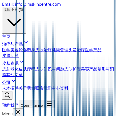
Email: info@lmskincentre.com
🇨🇳
中文 (简)
主页
治疗与产品
医学美容
轮廓塑身
皮肤治疗
健康管理
头发治疗
医学产品
皮肤问题
皮肤资讯
皮肤老化
皮肤疗程
皮肤知识与问题
皮肤护理
美容产品
塑形与消
脂
其他文章
公司
人才招聘
关于我们
联络我们
中心资料
預約我們
Open main menu
Menu