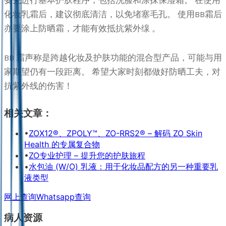
要先进行基本护肤程序，包括洗脸和涂抹保湿霜。 在使用
化妆乳霜后，建议彻底清洁，以免堵塞毛孔。 使用BB霜后
亦要涂上防晒霜，才能有效抵抗紫外缐 。
BB 霜声称是跨越化妆及护肤功能的混合型产品，可能与用
家期望仍有一段距离。 希望大家时刻都做好防晒工夫，对
抗紫外线的伤害！
相关文章：
•
ZOX12®、ZPOLY™、ZO-RRS2® – 解码 ZO Skin
Health 的专属复合物
•
ZO专业护理 – 提升您的护肤旅程
•
水包油 (W/O) 乳液：用于化妆品配方的另一种重要乳
液类型
网上查询
Whatsapp查询
病人资源