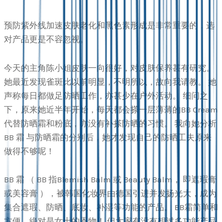
预防紫外线加速皮肤老化和黑色素形成是非常重要的，选
对产品更是不容忽视。
今天的主角陈小姐皮肤一向很好，对皮肤保养甚有研究。
她最近发现雀斑比以前明显，不明所以，故向我请教。 她
声称每日都做足防晒工作，亦甚少在户外活动。 细问之
下，原来她近半年开始，每天都会搽一层薄薄的BB Cream
代替防晒霜和粉底，亦没有补搽防晒的习惯。 我向她分析
BB 霜 与防晒霜的分别后，她才发现自己的防晒工夫原来
做得不够呢！
BB 霜 （ BB 指Blemish Balm 或 Beauty Balm， 即遮瑕膏
或美容膏 ），被韩国化妆界由德国引进并发扬光大，成为
集合遮瑕、防晒、底妆、补湿等功能的产品。 BB霜简单和
方便，絶对是女士的恩物！ 但大家有没有想过多功能产品