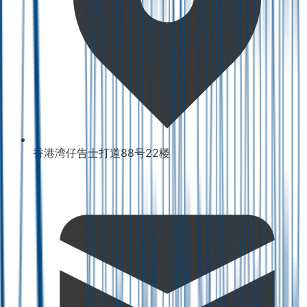
香港湾仔告士打道88号22楼