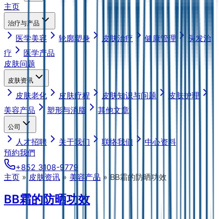
主页
治疗与产品
医学美容
轮廓塑身
皮肤治疗
健康管理
头发治
疗
医学产品
皮肤问题
皮肤资讯
皮肤老化
皮肤疗程
皮肤知识与问题
皮肤护理
美容产品
塑形与消脂
其他文章
公司
人才招聘
关于我们
联络我们
中心资料
預約我們
+852 3108-9779
主页
»
皮肤资讯
»
美容产品
»
BB霜的防晒功效
BB霜的防晒功效