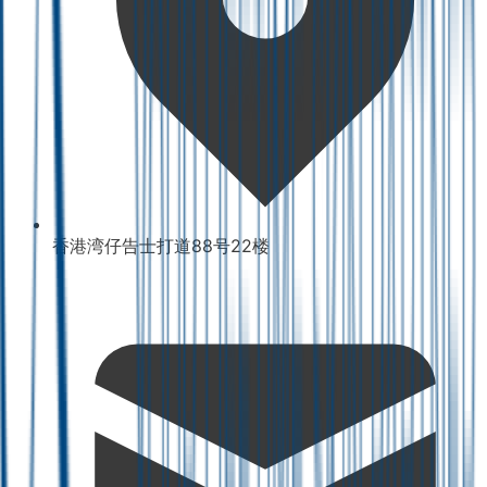
香港湾仔告士打道88号22楼