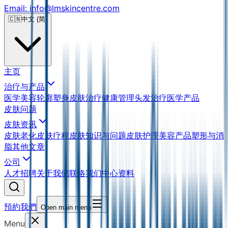
Email: info@lmskincentre.com
🇨🇳
中文 (简)
主页
治疗与产品
医学美容
轮廓塑身
皮肤治疗
健康管理
头发治疗
医学产品
皮肤问题
皮肤资讯
皮肤老化
皮肤疗程
皮肤知识与问题
皮肤护理
美容产品
塑形与消
脂
其他文章
公司
人才招聘
关于我们
联络我们
中心资料
預約我們
Open main menu
Menu