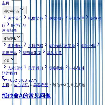
主页
治疗与产品
医学美容
轮廓塑身
皮肤治疗
健康管理
头发治
疗
医学产品
皮肤问题
皮肤资讯
皮肤老化
皮肤疗程
皮肤知识与问题
皮肤护理
美容产品
塑形与消脂
其他文章
公司
人才招聘
关于我们
联络我们
中心资料
預約我們
+852 3108-9779
主页
»
皮肤资讯
»
美容产品
»
维他命A的常见问题
维他命A的常见问题