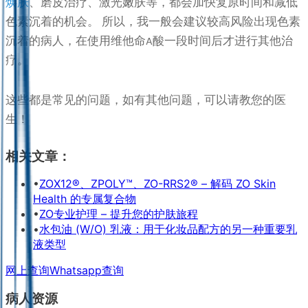
焕肤
、磨皮治疗、激光嫩肤等，都会加快复原时间和减低
色素沉着的机会。 所以，我一般会建议较高风险出现色素
沉着的病人，在使用维他命A酸一段时间后才进行其他治
疗。
这些都是常见的问题，如有其他问题，可以请教您的医
生！
相关文章：
•
ZOX12®、ZPOLY™、ZO-RRS2® – 解码 ZO Skin
Health 的专属复合物
•
ZO专业护理 – 提升您的护肤旅程
•
水包油 (W/O) 乳液：用于化妆品配方的另一种重要乳
液类型
网上查询
Whatsapp查询
病人资源