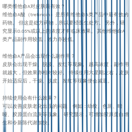
哪类维他命A对皮肤最有效？
维他命A酸（tretinoin）是所有维他命A类产品中最有效的
药物。 但这是处方药物，所以要经医生处方。 另外，研
究显示0.05%或以上的浓度才有临床效果。 其他维他命A
类产品副作用较低，效力亦较低。
维他命A产品会出现什么副作用？
皮肤会出现干燥、脱皮、发红等现象。 越高浓度，副作用
就越大，但效果亦相对较好。 持续使用六星期左右，皮肤
开始适应后，干燥、脱皮、发红等现象便会减退。
持续使用会有什么效果？
可以改善皮肤老化出现的问题，例如：幼纹、色斑、暗
哑、胶原蛋白流失等现象。 研究显示，可增加胶原蛋白增
生和令新陈代谢加快。