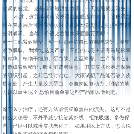
收紧的感觉。 这是非常短暂的效果，一天过后就会消失
了。 不过，这并不代表胶原蛋白面膜没有效用，胶原蛋白
留在表皮层后可以保留水份，减少水份流失，皮肤可变得
光滑润泽。 当然，价钱比普通水份面膜要贵啰！
至于其他紧致精华，每一种都声称自己有独特成份，能够
紧致肌肤。 我看过这类产品，它们的成份主要有马尾松萃
取精华、植物干细胞、蛋白肽、甚至蜂蜜。 生产商将它们
打造成紧致精华，吸引消费者注意。 其实皮肤松弛是深层
的组织引起，之前已经讨论过。 大家试想产品能否渗入皮
层深处，产生大量胶原蛋白，令肌肉回复动力，凹陷的地
方得以重生呢？ 恐怕目前单靠这些产品难以做到吧。
除了医学治疗，还有方法减慢胶原蛋白的流失。 这可不是
什么大秘密，不外乎减少接触紫外线、拒绝吸烟、多做保
湿，已经可以减慢皮肤老化了。 如果用以上方法，怎么说