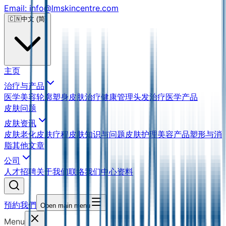
Email: info@lmskincentre.com
🇨🇳
中文 (简)
主页
治疗与产品
医学美容
轮廓塑身
皮肤治疗
健康管理
头发治疗
医学产品
皮肤问题
皮肤资讯
皮肤老化
皮肤疗程
皮肤知识与问题
皮肤护理
美容产品
塑形与消
脂
其他文章
公司
人才招聘
关于我们
联络我们
中心资料
預約我們
Open main menu
Menu