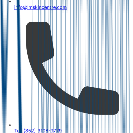
info@lmskincentre.com
Tel: (852) 3108-9779