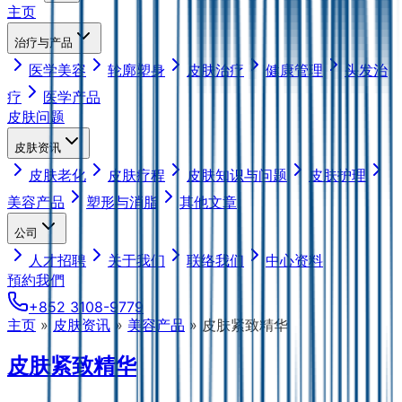
主页
治疗与产品
医学美容
轮廓塑身
皮肤治疗
健康管理
头发治
疗
医学产品
皮肤问题
皮肤资讯
皮肤老化
皮肤疗程
皮肤知识与问题
皮肤护理
美容产品
塑形与消脂
其他文章
公司
人才招聘
关于我们
联络我们
中心资料
預約我們
+852 3108-9779
主页
»
皮肤资讯
»
美容产品
»
皮肤紧致精华
皮肤紧致精华