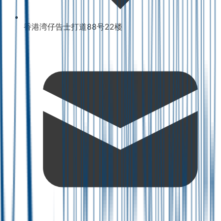
香港湾仔告士打道88号22楼