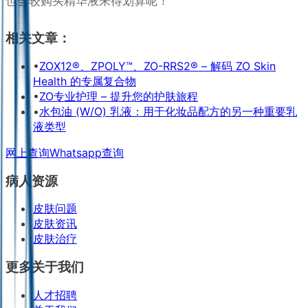
也会较购买精华液来得划算呢！
相关文章：
•
ZOX12®、ZPOLY™、ZO-RRS2® – 解码 ZO Skin
Health 的专属复合物
•
ZO专业护理 – 提升您的护肤旅程
•
水包油 (W/O) 乳液：用于化妆品配方的另一种重要乳
液类型
网上查询
Whatsapp查询
病人资源
皮肤问题
皮肤资讯
皮肤治疗
更多关于我们
人才招聘