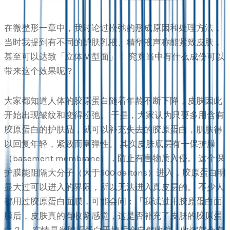
在微整形一章中，我讨论过松弛的形成原因和处理方法，
当时我提到有不同的护肤乳液、精华液声称能紧致皮肤，
甚至可以达致「立体Ｖ型面」！ 究竟当中有什么成份可以
带来这个效果呢？
大家都知道人体的胶原蛋白随着年龄不断下降，皮肤因此
开始出现皱纹和变得松弛。 于是，大家认为只要多用含有
胶原蛋白的护肤品，就可以补充失去的胶原蛋白，肌肤得
以回复年轻，紧致而富弹性。 其实皮肤底层有一保护膜
（basement membrane），防止有害物质入侵。 这个保
护膜能阻隔大分子（大于500 daltons）进入，胶原蛋白明
显大过可以进入的界限，所以无法进入真皮层的。 不少人
都用过胶原蛋白面膜，可能会问：「我试过用胶原蛋白面
膜后，皮肤真的有收紧感觉，这是否补充了皮肤的胶原蛋
白？ 」实情是当胶原蛋白干掉后会自然收缩，收缩就会有