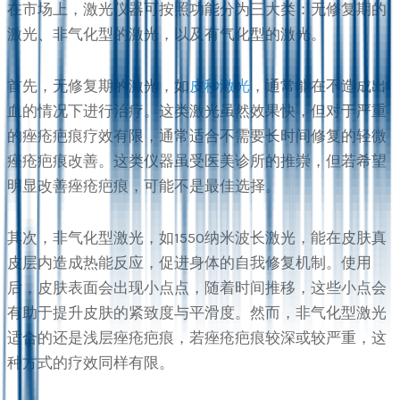
在市场上，激光仪器可按照功能分为三大类：无修复期的
激光、非气化型的激光，以及有气化型的激光。
首先，无修复期的激光，如
皮秒激光
，通常能在不造成出
血的情况下进行治疗。这类激光虽然效果快，但对于严重
的痤疮疤痕疗效有限，通常适合不需要长时间修复的轻微
痤疮疤痕改善。这类仪器虽受医美诊所的推崇，但若希望
明显改善痤疮疤痕，可能不是最佳选择。
其次，非气化型激光，如1550纳米波长激光，能在皮肤真
皮层内造成热能反应，促进身体的自我修复机制。使用
后，皮肤表面会出现小点点，随着时间推移，这些小点会
有助于提升皮肤的紧致度与平滑度。然而，非气化型激光
适合的还是浅层痤疮疤痕，若痤疮疤痕较深或较严重，这
种方式的疗效同样有限。