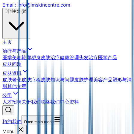
Email: info@lmskincentre.com
🇨🇳
中文 (简)
主页
治疗与产品
医学美容
轮廓塑身
皮肤治疗
健康管理
头发治疗
医学产品
皮肤问题
皮肤资讯
皮肤老化
皮肤疗程
皮肤知识与问题
皮肤护理
美容产品
塑形与消
脂
其他文章
公司
人才招聘
关于我们
联络我们
中心资料
預約我們
Open main menu
Menu