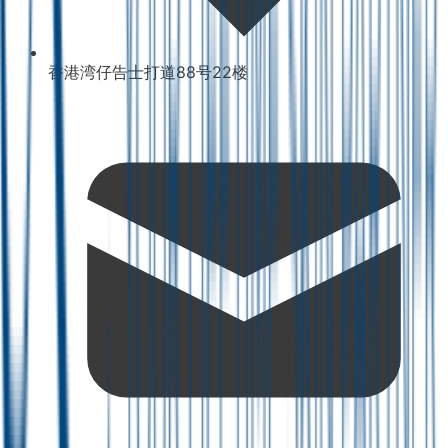
香港湾仔告士打道88号22楼