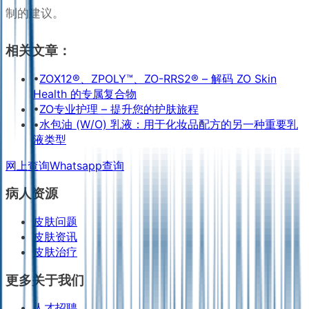
制的建议。
相关文章：
•
ZOX12®、ZPOLY™、ZO-RRS2® – 解码 ZO Skin
Health 的专属复合物
•
ZO专业护理 – 提升您的护肤旅程
•
水包油 (W/O) 乳液：用于化妆品配方的另一种重要乳
液类型
网上查询
Whatsapp查询
病人资源
皮肤问题
皮肤资讯
皮肤治疗
更多关于我们
人才招聘