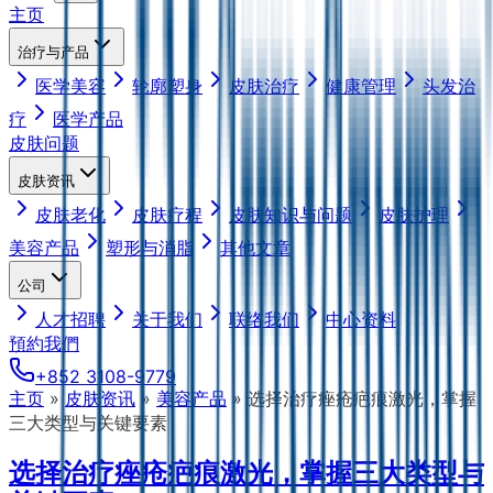
主页
治疗与产品
医学美容
轮廓塑身
皮肤治疗
健康管理
头发治
疗
医学产品
皮肤问题
皮肤资讯
皮肤老化
皮肤疗程
皮肤知识与问题
皮肤护理
美容产品
塑形与消脂
其他文章
公司
人才招聘
关于我们
联络我们
中心资料
預約我們
+852 3108-9779
主页
»
皮肤资讯
»
美容产品
»
选择治疗痤疮疤痕激光，掌握
三大类型与关键要素
选择治疗痤疮疤痕激光，掌握三大类型与