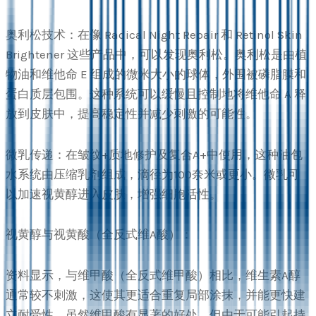
奥利松技术：在像 Radical Night Repair 和 Retinol Skin
Brightener 这些产品中，可以发现奥利松。奥利松是由植
物油和维他命 E 组成的微米大小的球体，外围被磷脂膜和
蛋白质层包围。这种系统可以缓慢且控制地将维他命 A 释
放到皮肤中，提高稳定性并减少刺激的可能性。
微乳传递：在皱纹+质地修护及复合A+中使用，这种油包
水系统由压缩乳剂组成，滴径为100奈米或更小。微乳可
以加速视黄醇进入皮肤，增强细胞活性。
视黄醇与视黄酸（全反式维A酸）：
资料显示，与维甲酸（全反式维甲酸）相比，维生素A醇
通常较不刺激，这使其更适合重复局部涂抹，并能更快建
立耐受性。虽然维甲酸有显著的好处，但由于可能引起持