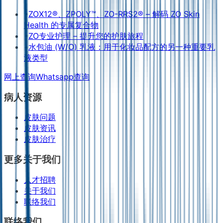
•
ZOX12®、ZPOLY™、ZO-RRS2® – 解码 ZO Skin
Health 的专属复合物
•
ZO专业护理 – 提升您的护肤旅程
•
水包油 (W/O) 乳液：用于化妆品配方的另一种重要乳
液类型
网上查询
Whatsapp查询
病人资源
皮肤问题
皮肤资讯
皮肤治疗
更多关于我们
人才招聘
关于我们
联络我们
联络我们