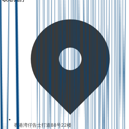
香港湾仔告士打道88号22楼