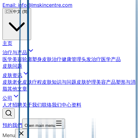
Email: info@lmskincentre.com
🇨🇳
中文 (简)
主页
治疗与产品
医学美容
轮廓塑身
皮肤治疗
健康管理
头发治疗
医学产品
皮肤问题
皮肤资讯
皮肤老化
皮肤疗程
皮肤知识与问题
皮肤护理
美容产品
塑形与消
脂
其他文章
公司
人才招聘
关于我们
联络我们
中心资料
預約我們
Open main menu
Menu