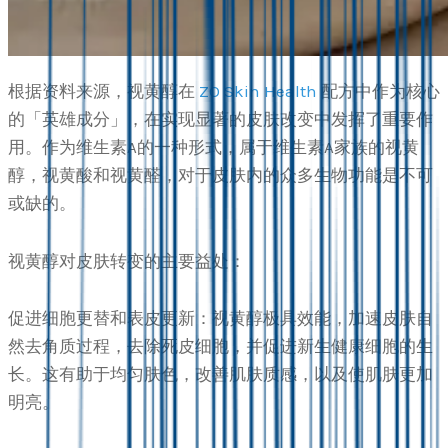
根据资料来源，视黄醇在
ZO Skin Health
配方中作为核心
的「英雄成分」，在实现显著的皮肤改变中发挥了重要作
用。作为维生素A的一种形式，属于维生素A家族的视黄
醇，视黄酸和视黄醛，对于皮肤内的众多生物功能是不可
或缺的。
视黄醇对皮肤转变的主要益处：
促进细胞更替和表皮更新：视黄醇极具效能，加速皮肤自
然去角质过程，去除死皮细胞，并促进新生健康细胞的生
长。这有助于均匀肤色，改善肌肤质感，以及使肌肤更加
明亮。