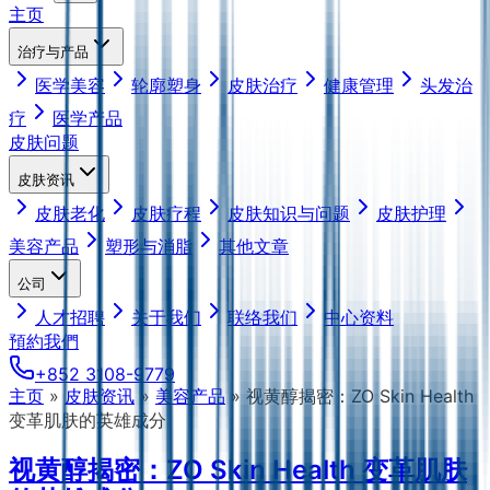
主页
治疗与产品
医学美容
轮廓塑身
皮肤治疗
健康管理
头发治
疗
医学产品
皮肤问题
皮肤资讯
皮肤老化
皮肤疗程
皮肤知识与问题
皮肤护理
美容产品
塑形与消脂
其他文章
公司
人才招聘
关于我们
联络我们
中心资料
預約我們
+852 3108-9779
主页
»
皮肤资讯
»
美容产品
»
视黄醇揭密：ZO Skin Health
变革肌肤的英雄成分
视黄醇揭密：ZO Skin Health 变革肌肤