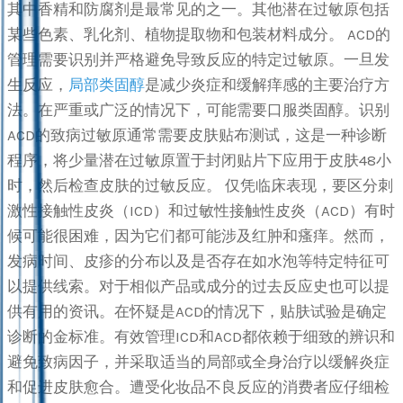
其中香精和防腐剂是最常见的之一。其他潜在过敏原包括
某些色素、乳化剂、植物提取物和包装材料成分。 ACD的
管理需要识别并严格避免导致反应的特定过敏原。一旦发
生反应，
局部类固醇
是减少炎症和缓解痒感的主要治疗方
法。在严重或广泛的情况下，可能需要口服类固醇。识别
ACD的致病过敏原通常需要皮肤贴布测试，这是一种诊断
程序，将少量潜在过敏原置于封闭贴片下应用于皮肤48小
时，然后检查皮肤的过敏反应。 仅凭临床表现，要区分刺
激性接触性皮炎（ICD）和过敏性接触性皮炎（ACD）有时
候可能很困难，因为它们都可能涉及红肿和瘙痒。然而，
发病时间、皮疹的分布以及是否存在如水泡等特定特征可
以提供线索。对于相似产品或成分的过去反应史也可以提
供有用的资讯。在怀疑是ACD的情况下，贴肤试验是确定
诊断的金标准。有效管理ICD和ACD都依赖于细致的辨识和
避免致病因子，并采取适当的局部或全身治疗以缓解炎症
和促进皮肤愈合。遭受化妆品不良反应的消费者应仔细检