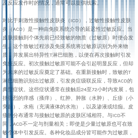
及反应发作时的情况，通常可以提供线索。
对比于刺激性接触性皮肤炎（ICD），过敏性接触性皮肤
炎（ACD）是一种由免疫系统介导的延迟性过敏反应。当
皮肤接触到个体先前已经致敏的物质（过敏原）时便会发
生。这个致敏过程涉及免疫系统将过敏原识别为外来物
质，并发展出特异性T淋巴细胞，以便在再次接触时引发
免疫反应。初次接触过敏原可能不会引起明显反应，但却
为未来的过敏反应奠定了基础。在重新接触时，致敏的T
淋巴细胞识别出过敏原，引发炎症级联反应，导致ACD的
典型症状。这些症状通常在接触后24至72小时内发展，包
括强烈的痒感（搔痒）、红肿、肿胀（水肿）、丘疹（小
突起）、水疱（充满液体的水泡），以及渗液或结痂。皮
疹的分布通常与接触过敏原的皮肤区域相符。与ICD不
同，ACD不一定与剂量相关；即使是少量过敏原也可在致
敏个体中引发反应。各种化妆品成分皆可能作为过敏原，