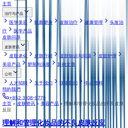
主页
治疗与产品
医学美容
轮廓塑身
皮肤治疗
健康管理
头发治
疗
医学产品
皮肤问题
皮肤资讯
皮肤老化
皮肤疗程
皮肤知识与问题
皮肤护理
美容产品
塑形与消脂
其他文章
公司
人才招聘
关于我们
联络我们
中心资料
預約我們
+852 3108-9779
主页
»
皮肤资讯
»
美容产品
»
理解和管理化妆品的不良皮肤
反应
理解和管理化妆品的不良皮肤反应