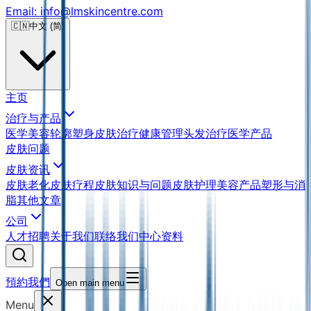
Email: info@lmskincentre.com
🇨🇳
中文 (简)
主页
治疗与产品
医学美容
轮廓塑身
皮肤治疗
健康管理
头发治疗
医学产品
皮肤问题
皮肤资讯
皮肤老化
皮肤疗程
皮肤知识与问题
皮肤护理
美容产品
塑形与消
脂
其他文章
公司
人才招聘
关于我们
联络我们
中心资料
預約我們
Open main menu
Menu