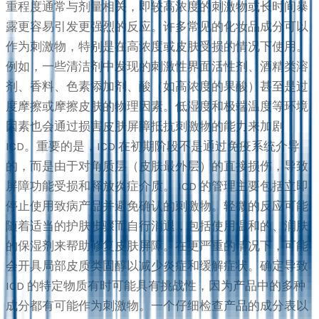
重程度通常与剂量相关，即较高浓度的刺激物或长时间暴
露更容易引发更强烈的反应。许多常见的化妆品成分可以
作为刺激物，特别是在高浓度或皮肤受损的情况下使用。
例如，一些清洁剂中发现的刺激性界面活性剂、酒精类溶
剂、香料、色素添加剂、酸（如高浓度的果酸）甚至是过
度摩擦或摩擦皮肤的物理因素。低湿度和极端温度等环境
因素也会通过损害皮肤屏障抵抗刺激物的能力来加剧
ICD。重要的是，ICD 在初期阶段不是通过免疫系统介导
的，而是由于对角质层（皮肤最外层）的直接损伤，导致
屏障功能受损和释放炎症介质。 ICD 的管理主要包括立即
停止使用致病产品并避免确认的刺激物。轻微的反应可能
随着适当的护肤步骤而自行消退，包括使用温和的、润肤
的保湿剂来帮助修复皮肤屏障。在更严重的情况下，可能
会开具局部皮质类固醇以减少炎症和缓解症状。确定导致
ICD 的特定物质有时可能具有挑战性，因为产品中的多种
成分都有可能作为刺激物。一个仔细检查产品的成分表以