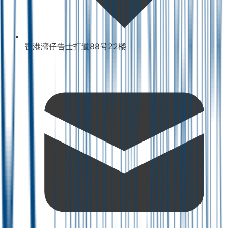
香港湾仔告士打道88号22楼