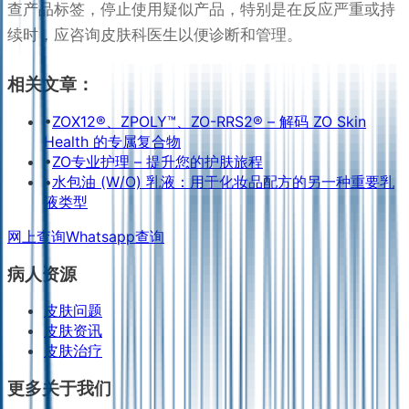
查产品标签，停止使用疑似产品，特别是在反应严重或持
续时，应咨询皮肤科医生以便诊断和管理。
相关文章：
•
ZOX12®、ZPOLY™、ZO-RRS2® – 解码 ZO Skin
Health 的专属复合物
•
ZO专业护理 – 提升您的护肤旅程
•
水包油 (W/O) 乳液：用于化妆品配方的另一种重要乳
液类型
网上查询
Whatsapp查询
病人资源
皮肤问题
皮肤资讯
皮肤治疗
更多关于我们