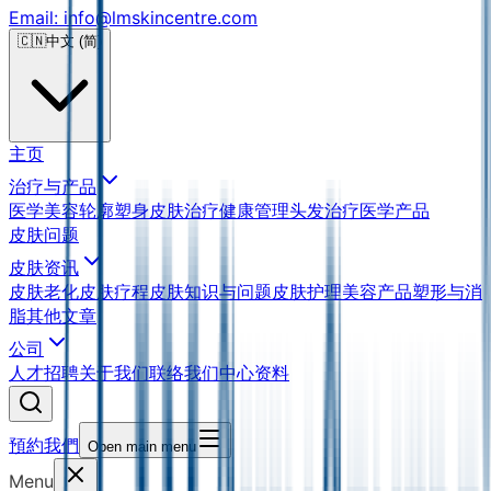
Email: info@lmskincentre.com
🇨🇳
中文 (简)
主页
治疗与产品
医学美容
轮廓塑身
皮肤治疗
健康管理
头发治疗
医学产品
皮肤问题
皮肤资讯
皮肤老化
皮肤疗程
皮肤知识与问题
皮肤护理
美容产品
塑形与消
脂
其他文章
公司
人才招聘
关于我们
联络我们
中心资料
預約我們
Open main menu
Menu