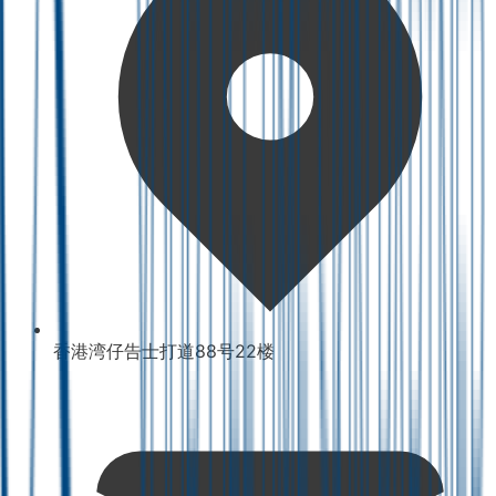
香港湾仔告士打道88号22楼