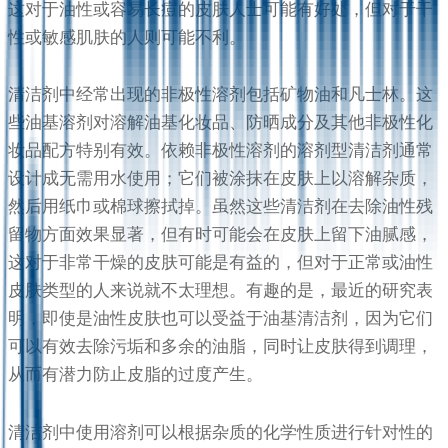
这对于油性或容易长痘的皮肤人士可能有好处，但对于干
性或敏感肌肤的人则可能不利。
清洁剂中经常出现的非极性溶剂包括矿物油和凡士林。这
些油基溶剂对溶解油基化妆品、防晒成分及其他非极性化
妆品配方特别有效。依赖非极性溶剂的溶剂型清洁剂通常
设计成无需用水使用；它们被涂抹在皮肤上以溶解杂质，
然后用纸巾或棉球擦拭掉。虽然这些清洁剂在去除油性残
留物方面效果显著，但有时可能会在皮肤上留下油腻感，
这对于非常干燥的皮肤可能是有益的，但对于正常或油性
皮肤类型的人来说就不太理想。有趣的是，最近的研究表
明，即使是油性皮肤也可以受益于油基清洁剂，因为它们
可以有效去除污垢和多余的油脂，同时让皮肤得到调理，
从而有潜力防止皮脂的过度产生。
清洁剂中使用溶剂可以根据杂质的化学性质进行针对性的