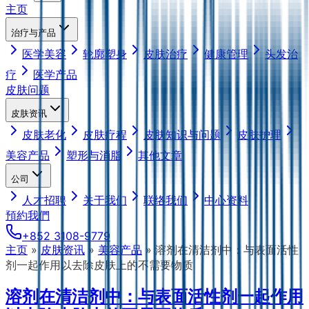
主页
治疗与产品
医学美容
轮廓塑身
皮肤治疗
健康管理
头发治
疗
医学产品
皮肤问题
皮肤资讯
皮肤老化
皮肤疗程
皮肤知识与问题
皮肤护理
美容产品
塑形与消脂
其他文章
公司
人才招聘
关于我们
联络我们
中心资料
預約我們
+852 3108-9779
主页
»
皮肤资讯
»
美容产品
»
溶剂在清洁剂中：与表面活性
剂一起作用以去除皮肤上的不需要物质
溶剂在清洁剂中：与表面活性剂一起作用