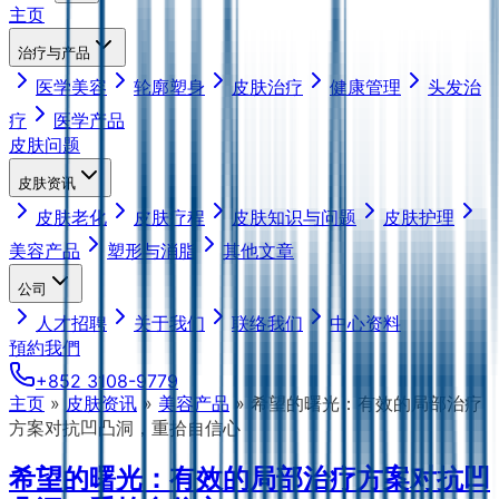
主页
治疗与产品
医学美容
轮廓塑身
皮肤治疗
健康管理
头发治
疗
医学产品
皮肤问题
皮肤资讯
皮肤老化
皮肤疗程
皮肤知识与问题
皮肤护理
美容产品
塑形与消脂
其他文章
公司
人才招聘
关于我们
联络我们
中心资料
預約我們
+852 3108-9779
主页
»
皮肤资讯
»
美容产品
»
希望的曙光：有效的局部治疗
方案对抗凹凸洞，重拾自信心
希望的曙光：有效的局部治疗方案对抗凹