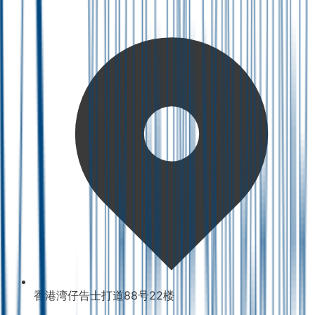
香港湾仔告士打道88号22楼