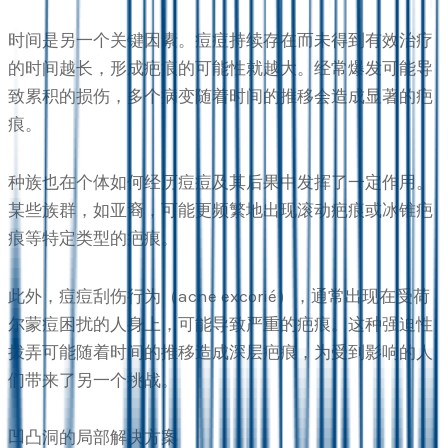
时间是另一个关键因素。痘痘持续存在而未得到有效治疗
的时间越长，形成疤痕的可能性就越大。经常爆发可能导
致累积的损伤，多个病变随着时间的推移会造成显著的疤
痕。
种族也在个体如何经历痘痘及其后果中发挥了一定作用。
某些族群，如亚裔，可能更频繁地出现滚动疤痕或冰锥疤
痕等特定类型的疤痕。
此外，痘痘刮伤行为（acne excorié），通常出现在受荷
尔蒙痘困扰的人身上，可能导致严重的疤痕。这种强迫性
拨弄可能随着时间的推移造成深层疤痕，为受到影响的人
们带来了另一个挑战。
凹凸洞的局部解决方案