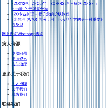
•
ZOX12®、ZPOLY™、ZO-RRS2® – 解码 ZO Skin
Health 的专属复合物
•
ZO专业护理 – 提升您的护肤旅程
•
水包油 (W/O) 乳液：用于化妆品配方的另一种重要乳
液类型
网上查询
Whatsapp查询
病人资源
皮肤问题
皮肤资讯
皮肤治疗
更多关于我们
人才招聘
关于我们
联络我们
联络我们