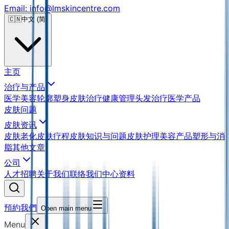
Email: info@lmskincentre.com
🇨🇳
中文 (简)
主页
治疗与产品
医学美容
轮廓塑身
皮肤治疗
健康管理
头发治疗
医学产品
皮肤问题
皮肤资讯
皮肤老化
皮肤疗程
皮肤知识与问题
皮肤护理
美容产品
塑形与消
脂
其他文章
公司
人才招聘
关于我们
联络我们
中心资料
預約我們
Open main menu
Menu