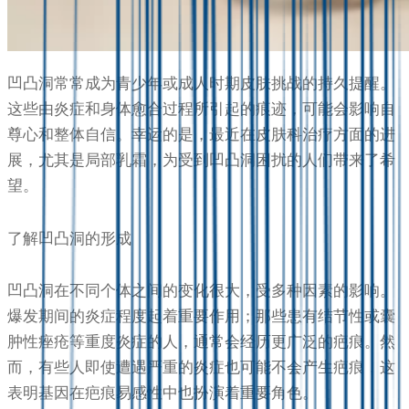
凹凸洞常常成为青少年或成人时期皮肤挑战的持久提醒。
这些由炎症和身体愈合过程所引起的痕迹，可能会影响自
尊心和整体自信。幸运的是，最近在皮肤科治疗方面的进
展，尤其是局部乳霜，为受到凹凸洞困扰的人们带来了希
望。
了解凹凸洞的形成
凹凸洞在不同个体之间的变化很大，受多种因素的影响。
爆发期间的炎症程度起着重要作用；那些患有结节性或囊
肿性痤疮等重度炎症的人，通常会经历更广泛的疤痕。然
而，有些人即使遭遇严重的炎症也可能不会产生疤痕，这
表明基因在疤痕易感性中也扮演着重要角色。