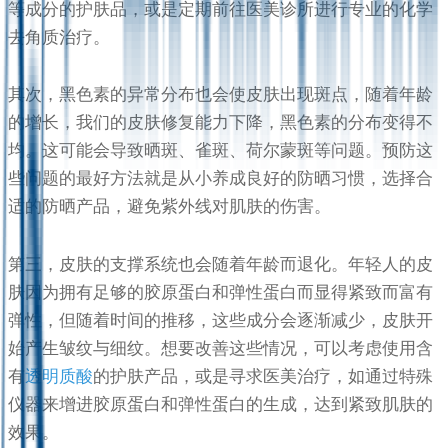
等成分的护肤品，或是定期前往医美诊所进行专业的化学
去角质治疗。
其次，黑色素的异常分布也会使皮肤出现斑点，随着年龄
的增长，我们的皮肤修复能力下降，黑色素的分布变得不
均。这可能会导致晒斑、雀斑、荷尔蒙斑等问题。预防这
些问题的最好方法就是从小养成良好的防晒习惯，选择合
适的防晒产品，避免紫外线对肌肤的伤害。
第三，皮肤的支撑系统也会随着年龄而退化。年轻人的皮
肤因为拥有足够的胶原蛋白和弹性蛋白而显得紧致而富有
弹性，但随着时间的推移，这些成分会逐渐减少，皮肤开
始产生皱纹与细纹。想要改善这些情况，可以考虑使用含
有
透明质酸
的护肤产品，或是寻求医美治疗，如通过特殊
仪器来增进胶原蛋白和弹性蛋白的生成，达到紧致肌肤的
效果。