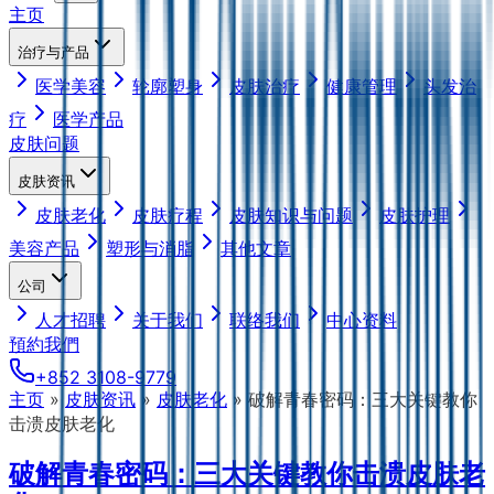
主页
治疗与产品
医学美容
轮廓塑身
皮肤治疗
健康管理
头发治
疗
医学产品
皮肤问题
皮肤资讯
皮肤老化
皮肤疗程
皮肤知识与问题
皮肤护理
美容产品
塑形与消脂
其他文章
公司
人才招聘
关于我们
联络我们
中心资料
預約我們
+852 3108-9779
主页
»
皮肤资讯
»
皮肤老化
»
破解青春密码：三大关键教你
击溃皮肤老化
破解青春密码：三大关键教你击溃皮肤老