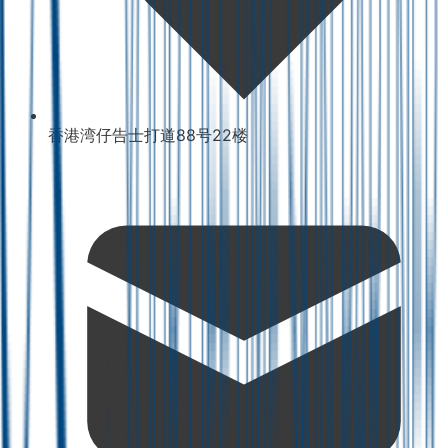
香港湾仔告士打道88号22楼