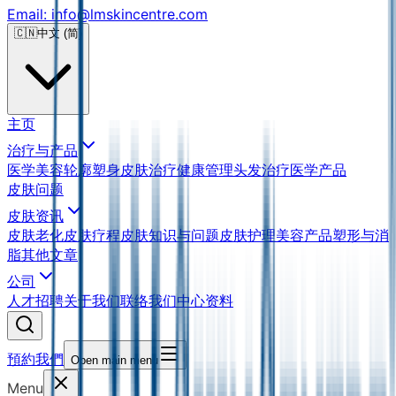
Email: info@lmskincentre.com
🇨🇳
中文 (简)
主页
治疗与产品
医学美容
轮廓塑身
皮肤治疗
健康管理
头发治疗
医学产品
皮肤问题
皮肤资讯
皮肤老化
皮肤疗程
皮肤知识与问题
皮肤护理
美容产品
塑形与消
脂
其他文章
公司
人才招聘
关于我们
联络我们
中心资料
預約我們
Open main menu
Menu