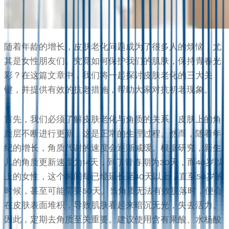
随着年龄的增长，皮肤老化问题成为了很多人的烦恼，尤
其是女性朋友们。究竟如何保护我们的肌肤，保持青春光
彩？在这篇文章中，我们将一起探讨皮肤老化的三大关
键，并提供有效的抗老措施，帮助大家对抗初老现象。
首先，我们必须了解皮肤老化与角质的关系。皮肤上的角
质层不断进行更新，这是正常的生理过程。然而，随着年
纪的增长，角质代谢的速度会逐渐减缓。根据研究，新生
儿的角质更新速度为14天，到了青春期为30天，而40岁以
上的女性，这个时间却已经延长至40天以上，直至50岁的
时候，甚至可能需要50天。当角质无法有效脱落时，便会
在皮肤表面堆积，导致肌肤看起来暗沉无光，失去活力。
因此，定期去角质至关重要。建议使用含有果酸、水杨酸