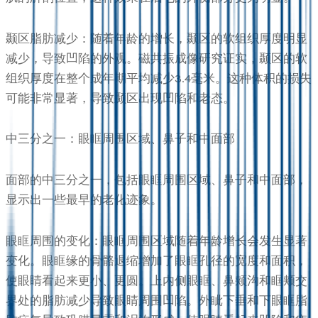
颞区脂肪减少：随着年龄的增长，颞区的软组织厚度明显
减少，导致凹陷的外观。磁共振成像研究证实，颞区的软
组织厚度在整个成年期平均减少3.4毫米。这种体积的损失
可能非常显著，导致颞区出现凹陷和老态。
中三分之一：眼眶周围区域、鼻子和中面部
面部的中三分之一，包括眼眶周围区域、鼻子和中面部，
显示出一些最早的老化迹象。
眼眶周围的变化：眼眶周围区域随着年龄增长会发生显著
变化。眼眶缘的骨骼退缩增加了眼眶孔径的宽度和面积，
使眼睛看起来更小、更圆。上内侧眼眶、鼻颊沟和眶颊交
界处的脂肪减少导致眼睛周围凹陷。外眦下垂和下眼眶脂