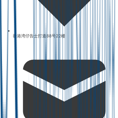
香港湾仔告士打道88号22楼