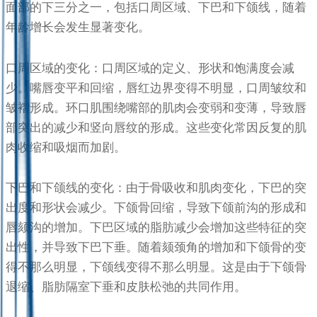
面部的下三分之一，包括口周区域、下巴和下颌线，随着
年龄增长会发生显著变化。
口周区域的变化：口周区域的定义、形状和饱满度会减
少。嘴唇变平和回缩，唇红边界变得不明显，口周皱纹和
皱褶形成。环口肌围绕嘴部的肌肉会变弱和变薄，导致唇
部突出的减少和竖向唇纹的形成。这些变化常因反复的肌
肉收缩和吸烟而加剧。
下巴和下颌线的变化：由于骨吸收和肌肉变化，下巴的突
出度和形状会减少。下颌骨回缩，导致下颌前沟的形成和
唇颏沟的增加。下巴区域的脂肪减少会增加这些特征的突
出性，并导致下巴下垂。随着颏颈角的增加和下颌骨的变
得不那么明显，下颌线变得不那么明显。这是由于下颌骨
退缩、脂肪隔室下垂和皮肤松弛的共同作用。