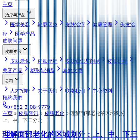
主页
治疗与产品
医学美容
轮廓塑身
皮肤治疗
健康管理
头发治
疗
医学产品
皮肤问题
皮肤资讯
皮肤老化
皮肤疗程
皮肤知识与问题
皮肤护理
美容产品
塑形与消脂
其他文章
公司
人才招聘
关于我们
联络我们
中心资料
預約我們
+852 3108-9779
主页
»
皮肤资讯
»
皮肤老化
»
理解面部老化的区域划分：
上、中、下三分之一
理解面部老化的区域划分：上、中、下三