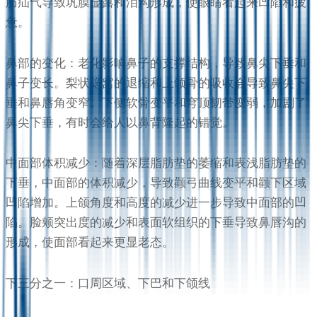
肪疝气导致巩膜显露和泪沟形成，使眼睛看起来凹陷和疲
惫。
鼻部的变化：老化影响鼻子的支撑结构，导致鼻尖下垂和
鼻子变长。梨状隐窝的退缩和上颌骨的吸收会导致鼻尖下
垂和鼻唇角变窄。下侧软骨变平和穹顶韧带变弱，加剧了
鼻尖下垂，有时会给人以鼻背隆起的错觉。
中面部体积减少：随着深层脂肪垫的萎缩和表浅脂肪垫的
下垂，中面部的体积减少，导致颧弓曲线变平和颧下区域
凹陷增加。上颌角度和高度的减少进一步导致中面部的凹
陷。脸颊突出度的减少和表面软组织的下垂导致鼻唇沟的
形成，使面部看起来更显老态。
下三分之一：口周区域、下巴和下颌线