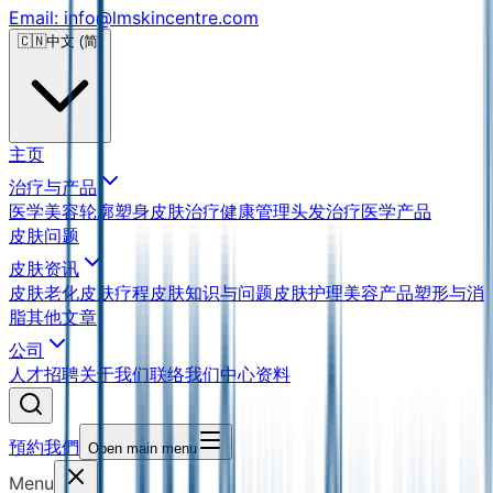
Email: info@lmskincentre.com
🇨🇳
中文 (简)
主页
治疗与产品
医学美容
轮廓塑身
皮肤治疗
健康管理
头发治疗
医学产品
皮肤问题
皮肤资讯
皮肤老化
皮肤疗程
皮肤知识与问题
皮肤护理
美容产品
塑形与消
脂
其他文章
公司
人才招聘
关于我们
联络我们
中心资料
預約我們
Open main menu
Menu