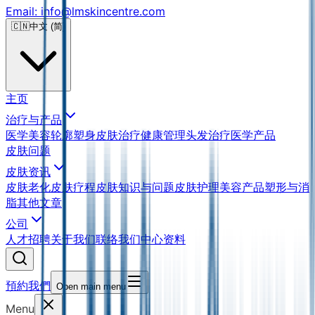
Email: info@lmskincentre.com
🇨🇳
中文 (简)
主页
治疗与产品
医学美容
轮廓塑身
皮肤治疗
健康管理
头发治疗
医学产品
皮肤问题
皮肤资讯
皮肤老化
皮肤疗程
皮肤知识与问题
皮肤护理
美容产品
塑形与消
脂
其他文章
公司
人才招聘
关于我们
联络我们
中心资料
預約我們
Open main menu
Menu