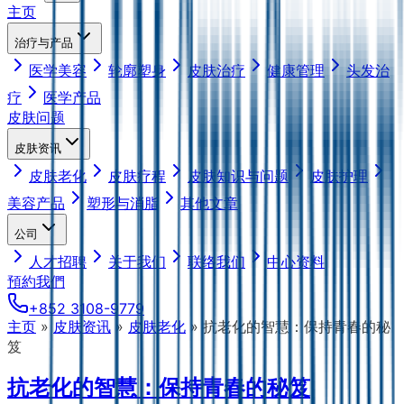
主页
治疗与产品
医学美容
轮廓塑身
皮肤治疗
健康管理
头发治
疗
医学产品
皮肤问题
皮肤资讯
皮肤老化
皮肤疗程
皮肤知识与问题
皮肤护理
美容产品
塑形与消脂
其他文章
公司
人才招聘
关于我们
联络我们
中心资料
預約我們
+852 3108-9779
主页
»
皮肤资讯
»
皮肤老化
»
抗老化的智慧：保持青春的秘
笈
抗老化的智慧：保持青春的秘笈