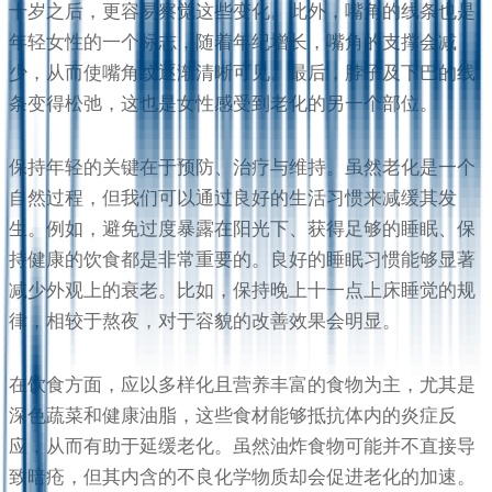
十岁之后，更容易察觉这些变化。此外，嘴角的线条也是
年轻女性的一个标志，随着年纪增长，嘴角的支撑会减
少，从而使嘴角纹逐渐清晰可见。最后，脖子及下巴的线
条变得松弛，这也是女性感受到老化的另一个部位。
保持年轻的关键在于预防、治疗与维持。虽然老化是一个
自然过程，但我们可以通过良好的生活习惯来减缓其发
生。例如，避免过度暴露在阳光下、获得足够的睡眠、保
持健康的饮食都是非常重要的。良好的睡眠习惯能够显著
减少外观上的衰老。比如，保持晚上十一点上床睡觉的规
律，相较于熬夜，对于容貌的改善效果会明显。
在饮食方面，应以多样化且营养丰富的食物为主，尤其是
深色蔬菜和健康油脂，这些食材能够抵抗体内的炎症反
应，从而有助于延缓老化。虽然油炸食物可能并不直接导
致暗疮，但其内含的不良化学物质却会促进老化的加速。