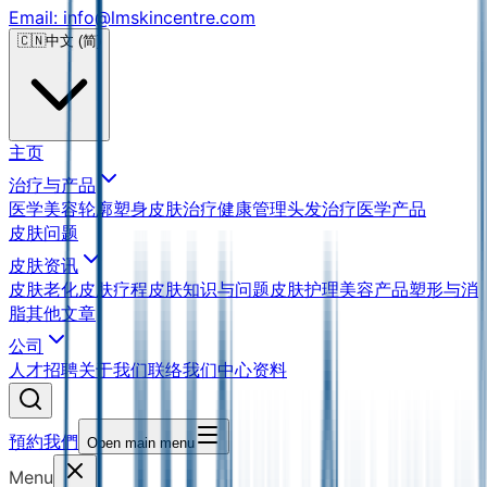
Email: info@lmskincentre.com
🇨🇳
中文 (简)
主页
治疗与产品
医学美容
轮廓塑身
皮肤治疗
健康管理
头发治疗
医学产品
皮肤问题
皮肤资讯
皮肤老化
皮肤疗程
皮肤知识与问题
皮肤护理
美容产品
塑形与消
脂
其他文章
公司
人才招聘
关于我们
联络我们
中心资料
預約我們
Open main menu
Menu