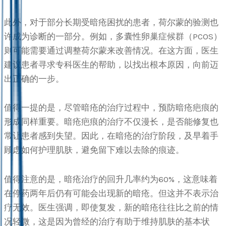
此外，对于部分长期受暗疮困扰的患者，荷尔蒙的验测也
许成为诊断的一部分。例如，多囊性卵巢症候群（PCOS）
则可能需要通过调整荷尔蒙来改善情况。在这方面，医生
建议患者寻求专科医生的帮助，以找出根本原因，向前迈
出正确的一步。
值得一提的是，尽管暗疮的治疗过程中，预防暗疮疤痕的
形成同样重要。暗疮疤痕的治疗不仅漫长，是否能修复也
常让患者感到失望。因此，在暗疮的治疗阶段，及早着手
顾虑如何护理肌肤，避免留下难以去除的痕迹。
值得注意的是，暗疮治疗的回升几率约为60%，这意味着
在停药两年后仍有可能会出现新的暗疮。但这并不表示治
疗无效。医生强调，即使复发，新的暗疮往往比之前的情
况轻微，这是因为曾经的治疗有助于维持肌肤的基本状