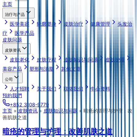
主页
治疗与产品
医学美容
轮廓塑身
皮肤治疗
健康管理
头发治
疗
医学产品
皮肤问题
皮肤资讯
皮肤老化
皮肤疗程
皮肤知识与问题
皮肤护理
美容产品
塑形与消脂
其他文章
公司
人才招聘
关于我们
联络我们
中心资料
預約我們
+852 3108-9779
主页
»
皮肤资讯
»
皮肤知识与问题
»
暗疮的管理与护理：改
善肌肤之道
暗疮的管理与护理：改善肌肤之道