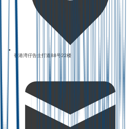
香港湾仔告士打道88号22楼