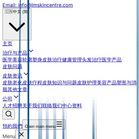
Email: info@lmskincentre.com
🇨🇳
中文 (简)
主页
治疗与产品
医学美容
轮廓塑身
皮肤治疗
健康管理
头发治疗
医学产品
皮肤问题
皮肤资讯
皮肤老化
皮肤疗程
皮肤知识与问题
皮肤护理
美容产品
塑形与消
脂
其他文章
公司
人才招聘
关于我们
联络我们
中心资料
預約我們
Open main menu
Menu