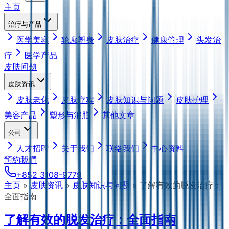
主页
治疗与产品
医学美容
轮廓塑身
皮肤治疗
健康管理
头发治
疗
医学产品
皮肤问题
皮肤资讯
皮肤老化
皮肤疗程
皮肤知识与问题
皮肤护理
美容产品
塑形与消脂
其他文章
公司
人才招聘
关于我们
联络我们
中心资料
預約我們
+852 3108-9779
主页
»
皮肤资讯
»
皮肤知识与问题
»
了解有效的脱发治疗：
全面指南
了解有效的脱发治疗：全面指南