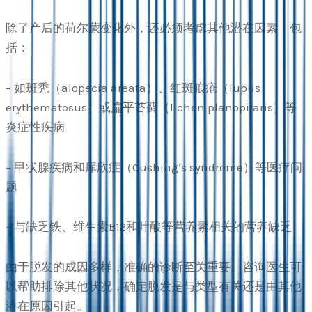
除了产后的荷尔蒙变化外，还必须考虑其他潜在因素，包
括：
– 如斑秃（alopecia areata）、红斑狼疮（lupus
erythematosus）或扁平苔藓（lichen planopilaris）等
炎症性疾病
– 甲状腺疾病和库欣症（Cushing’s syndrome）等医疗问
题
– 与缺乏铁、维生素B12和叶酸等营养素相关的营养缺乏
由于脱发的成因多样，准确的诊断至关重要。咨询医生可
以帮助排除其他状况，确定脱发是与类型有关还是由其他
潜在原因引起。