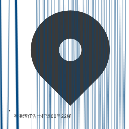
香港湾仔告士打道88号22楼