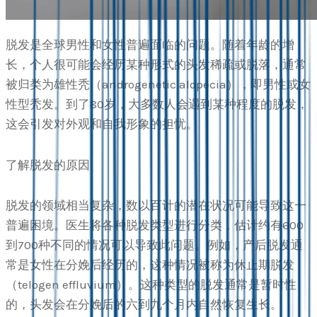
脱发是全球男性和女性普遍面临的问题。随着年龄的增
长，个人很可能会经历某种形式的头发稀疏或脱落，通常
被归类为雄性秃（androgenetic alopecia），即男性或女
性型秃发。到了80岁，大多数人会遇到某种程度的脱发，
这会引发对外观和自我形象的担忧。
了解脱发的原因
脱发的领域相当复杂，数以百计的潜在状况可能导致这一
普遍困境。医生将各种脱发类型进行分类，估计约有600
到700种不同的情况可以导致此问题。例如，产后脱发通
常是女性在分娩后经历的，这种情况被称为休止期脱发
（telogen effluvium）。这种类型的脱发通常是暂时性
的，头发会在分娩后的六到九个月内自然恢复生长。