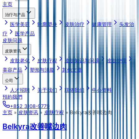
主页
治疗与产品
医学美容
轮廓塑身
皮肤治疗
健康管理
头发治
疗
医学产品
皮肤问题
皮肤资讯
皮肤老化
皮肤疗程
皮肤知识与问题
皮肤护理
美容产品
塑形与消脂
其他文章
公司
人才招聘
关于我们
联络我们
中心资料
預約我們
+852 3108-9779
主页
»
皮肤资讯
»
皮肤疗程
»
Belkyra改善嘴边肉
Belkyra改善嘴边肉