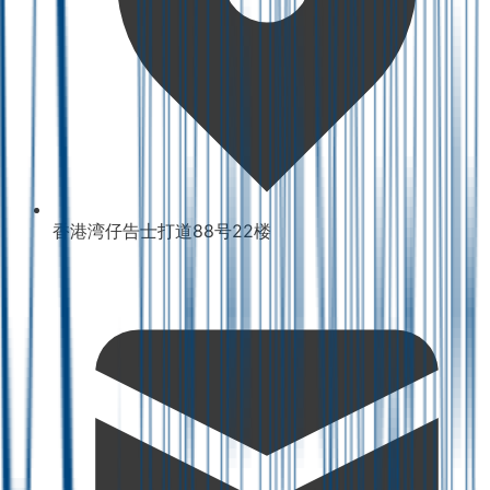
香港湾仔告士打道88号22楼