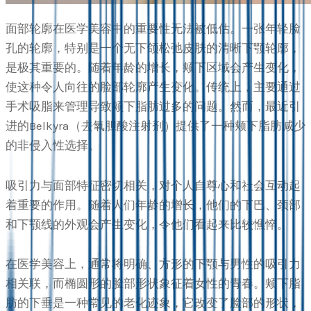
面部轮廓在医学美容中的重要性无法被低估。一张年轻脸
孔的轮廓，特别是一个无下颌松弛皮肤的清晰下颚轮廓，
是极其重要的。随着年龄的增长，颊下区域会产生变化，
使这种令人向往的脸部轮廓产生变化。传统上，主要通过
手术吸脂来管理导致颊下脂肪过多的问题。然而，最近引
进的Belkyra（去氧胆酸注射剂）提供了一种颊下脂肪减少
的非侵入性选择。
吸引力与面部特征密切相关，对个人自尊心和社会互动起
着重要的作用。随着人们年龄的增长，他们的下巴、颈部
和下颚线的外观会产生变化，令他们看起来比较憔悴。
在医学美容上，通常将明确、方形的下颚与男性的吸引力
相关联，而椭圆形的脸部形状象征着女性的青春。颊下脂
肪的下垂是一种常见的老化迹象，它改变了脸部的形状，