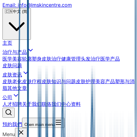
Email: info@lmskincentre.com
🇨🇳
中文 (简)
主页
治疗与产品
医学美容
轮廓塑身
皮肤治疗
健康管理
头发治疗
医学产品
皮肤问题
皮肤资讯
皮肤老化
皮肤疗程
皮肤知识与问题
皮肤护理
美容产品
塑形与消
脂
其他文章
公司
人才招聘
关于我们
联络我们
中心资料
預約我們
Open main menu
Menu