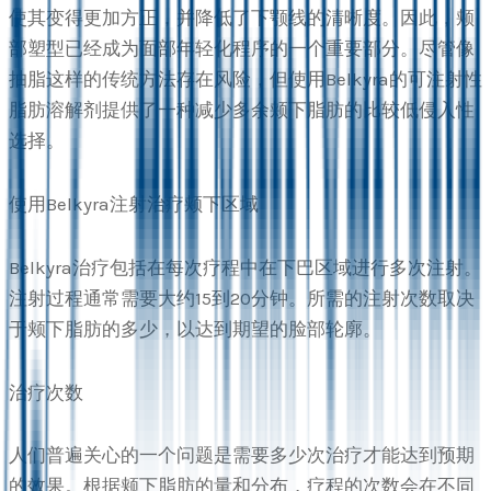
使其变得更加方正，并降低了下颚线的清晰度。因此，颊
部塑型已经成为面部年轻化程序的一个重要部分。尽管像
抽脂这样的传统方法存在风险，但使用Belkyra的可注射性
脂肪溶解剂提供了一种减少多余颊下脂肪的比较低侵入性
选择。
使用Belkyra注射治疗颊下区域
Belkyra治疗包括在每次疗程中在下巴区域进行多次注射。
注射过程通常需要大约15到20分钟。所需的注射次数取决
于颊下脂肪的多少，以达到期望的脸部轮廓。
治疗次数
人们普遍关心的一个问题是需要多少次治疗才能达到预期
的效果。根据颊下脂肪的量和分布，疗程的次数会在不同