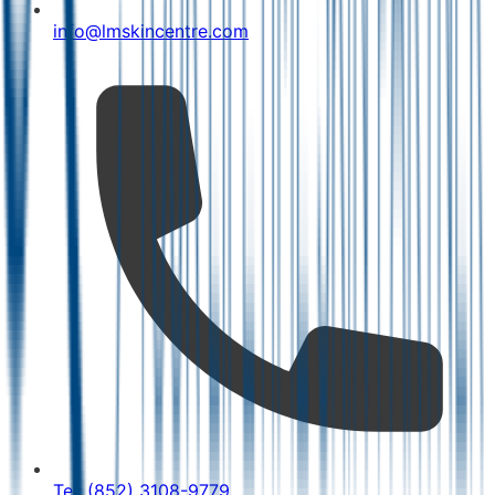
info@lmskincentre.com
Tel: (852) 3108-9779