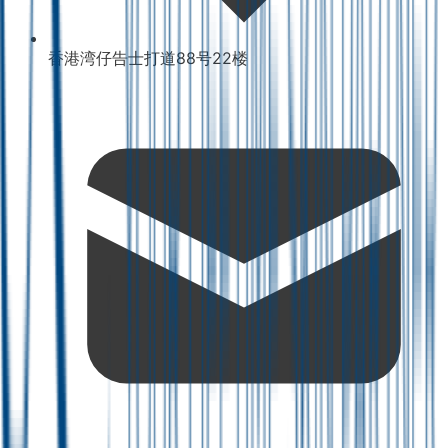
香港湾仔告士打道88号22楼