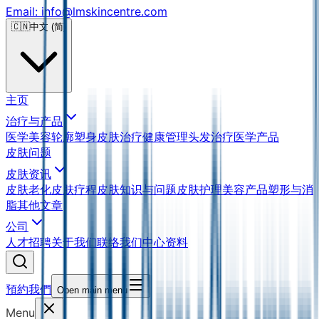
Email: info@lmskincentre.com
🇨🇳
中文 (简)
主页
治疗与产品
医学美容
轮廓塑身
皮肤治疗
健康管理
头发治疗
医学产品
皮肤问题
皮肤资讯
皮肤老化
皮肤疗程
皮肤知识与问题
皮肤护理
美容产品
塑形与消
脂
其他文章
公司
人才招聘
关于我们
联络我们
中心资料
預約我們
Open main menu
Menu