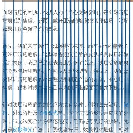
面对暗疮的困扰，很多人的自信心受到影响，甚至对暗疮
疤痕感到焦虑。然而，做好正确的暗疮疤痕评估后，治疗
效果往往会超乎你的想象。
首先，我们来了解何谓浅层暗疮疤痕。约有60%的患者呈
现浅层暗疮疤痕，这些暗疮疤痕通常在皮肤的真皮层轻微
受到损伤，或是只是在表皮上留下了痕迹。浅层暗疮疤痕
的类型包括冰锥型、车厢型及滚轮型等，治疗上，我们需
要根据暗疮疤痕的严重程度来制定合适的方案。不必过于
焦虑，很多时候患者自己认为的严重程度可能并不如此。
针对浅层暗疮疤痕的治疗方法有多种，例如激光治疗、
微
针
、射频微针及
飞梭激光
等。这些方法能够改善皮肤的外
观，虽无法完全消除暗疮疤痕，但仍能有良好的效果。尤
其是
皮秒激光
疗法，广受患者好评，效果相对最佳。相对