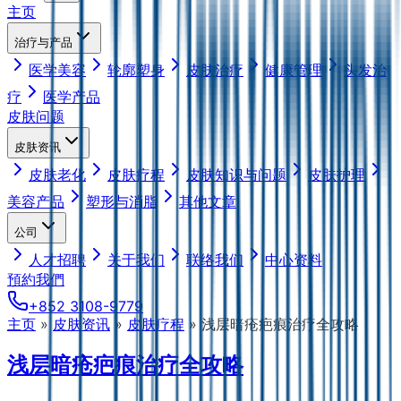
主页
治疗与产品
医学美容
轮廓塑身
皮肤治疗
健康管理
头发治
疗
医学产品
皮肤问题
皮肤资讯
皮肤老化
皮肤疗程
皮肤知识与问题
皮肤护理
美容产品
塑形与消脂
其他文章
公司
人才招聘
关于我们
联络我们
中心资料
預約我們
+852 3108-9779
主页
»
皮肤资讯
»
皮肤疗程
»
浅层暗疮疤痕治疗全攻略
浅层暗疮疤痕治疗全攻略