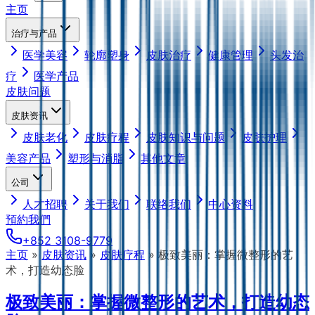
主页
治疗与产品
医学美容
轮廓塑身
皮肤治疗
健康管理
头发治
疗
医学产品
皮肤问题
皮肤资讯
皮肤老化
皮肤疗程
皮肤知识与问题
皮肤护理
美容产品
塑形与消脂
其他文章
公司
人才招聘
关于我们
联络我们
中心资料
預約我們
+852 3108-9779
主页
»
皮肤资讯
»
皮肤疗程
»
极致美丽：掌握微整形的艺
术，打造幼态脸
极致美丽：掌握微整形的艺术，打造幼态