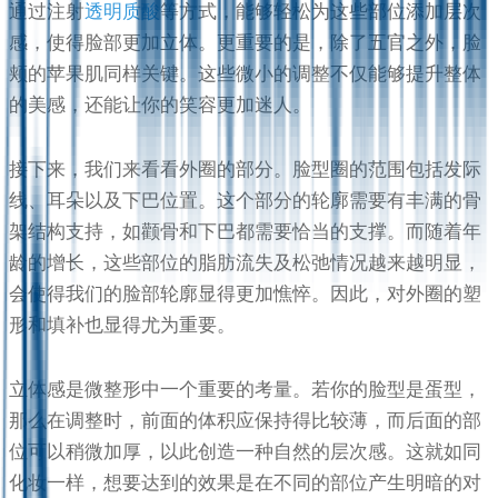
通过注射
透明质酸
等方式，能够轻松为这些部位添加层次
感，使得脸部更加立体。更重要的是，除了五官之外，脸
颊的苹果肌同样关键。这些微小的调整不仅能够提升整体
的美感，还能让你的笑容更加迷人。
接下来，我们来看看外圈的部分。脸型圈的范围包括发际
线、耳朵以及下巴位置。这个部分的轮廓需要有丰满的骨
架结构支持，如颧骨和下巴都需要恰当的支撑。而随着年
龄的增长，这些部位的脂肪流失及松弛情况越来越明显，
会使得我们的脸部轮廓显得更加憔悴。因此，对外圈的塑
形和填补也显得尤为重要。
立体感是微整形中一个重要的考量。若你的脸型是蛋型，
那么在调整时，前面的体积应保持得比较薄，而后面的部
位可以稍微加厚，以此创造一种自然的层次感。这就如同
化妆一样，想要达到的效果是在不同的部位产生明暗的对