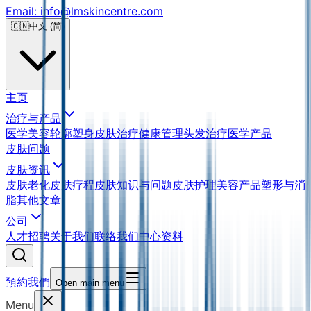
Email: info@lmskincentre.com
🇨🇳
中文 (简)
主页
治疗与产品
医学美容
轮廓塑身
皮肤治疗
健康管理
头发治疗
医学产品
皮肤问题
皮肤资讯
皮肤老化
皮肤疗程
皮肤知识与问题
皮肤护理
美容产品
塑形与消
脂
其他文章
公司
人才招聘
关于我们
联络我们
中心资料
預約我們
Open main menu
Menu