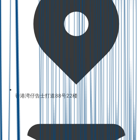
香港湾仔告士打道88号22楼