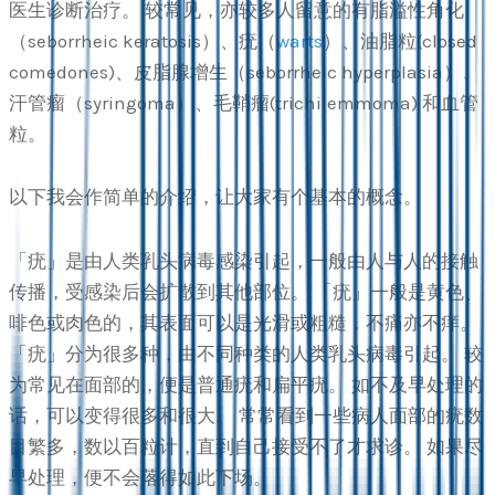
医生诊断治疗。 较常见，亦较多人留意的有脂溢性角化
（seborrheic keratosis）、疣（
warts
）、油脂粒(closed
comedones)、皮脂腺增生（seborrheic hyperplasia）、
汗管瘤（syringoma）、毛鞘瘤(trichilemmoma) 和血管
粒。
以下我会作简单的介绍，让大家有个基本的概念。
「疣」是由人类乳头病毒感染引起，一般由人与人的接触
传播，受感染后会扩散到其他部位。 「疣」一般是黄色、
啡色或肉色的，其表面可以是光滑或粗糙，不痛亦不痒。
「疣」分为很多种，由不同种类的人类乳头病毒引起。 较
为常见在面部的，便是普通疣和扁平疣。 如不及早处理的
话，可以变得很多和很大。 常常看到一些病人面部的疣数
目繁多，数以百粒计，直到自己接受不了才求诊。 如果尽
早处理，便不会落得如此下场。