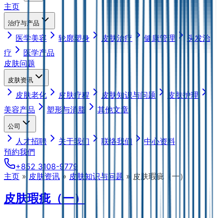
主页
治疗与产品
医学美容
轮廓塑身
皮肤治疗
健康管理
头发治
疗
医学产品
皮肤问题
皮肤资讯
皮肤老化
皮肤疗程
皮肤知识与问题
皮肤护理
美容产品
塑形与消脂
其他文章
公司
人才招聘
关于我们
联络我们
中心资料
預約我們
+852 3108-9779
主页
»
皮肤资讯
»
皮肤知识与问题
»
皮肤瑕疵（一）
皮肤瑕疵（一）