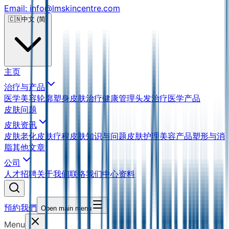
Email: info@lmskincentre.com
🇨🇳
中文 (简)
主页
治疗与产品
医学美容
轮廓塑身
皮肤治疗
健康管理
头发治疗
医学产品
皮肤问题
皮肤资讯
皮肤老化
皮肤疗程
皮肤知识与问题
皮肤护理
美容产品
塑形与消
脂
其他文章
公司
人才招聘
关于我们
联络我们
中心资料
預約我們
Open main menu
Menu