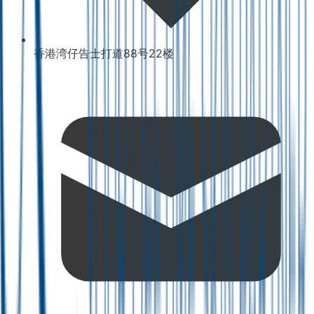
香港湾仔告士打道88号22楼