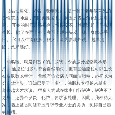
「脂溢性角化」又名「老年疣」，是一种中老年较常见的
良性表皮肿瘤，尤以男性居多。 起因是表皮角化过度引
起。 开始的时候是浅褐色，慢慢变深，然后隆起，呈疣状
生长。 除了在面上外，亦可出现在头皮、颈、身体或手
部。 它可以生得很多、很大，甚为影响外观。 越早清
除，效果越好。
「油脂粒」就是倒塞了的油脂线，令油脂分泌物聚积形
成。 油脂粒很多时都会自然消失，但有些油脂粒可以生长
在皮肤数以年计。 曾经有位女病人满面油脂粒，起初以为
会自然消失，谁知忍受了十多年，油脂粒变得越来越多，
越来越大才求诊。 很多人尝试在家中自行解决，解决不了
之外，还弄至发炎、化脓，要求诊处理。 因此，我奉劝大
家，遇上甚么问题都应寻求专业人士的协助，免得自己越
弄越糟。