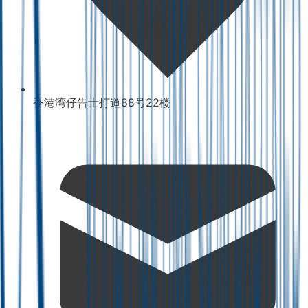
香港湾仔告士打道88号22楼