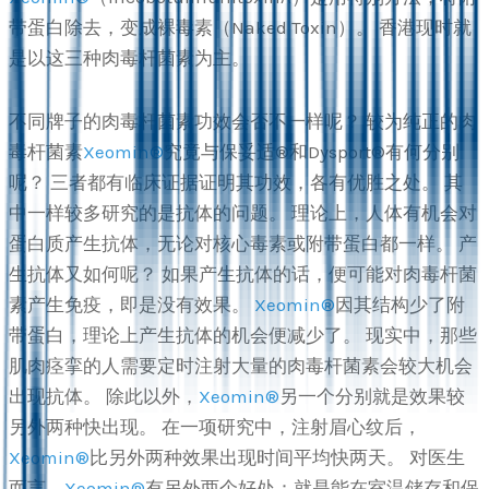
带蛋白除去，变成裸毒素（Naked Toxin）。 香港现时就
是以这三种肉毒杆菌素为主。
不同牌子的肉毒杆菌素功效会否不一样呢？ 较为纯正的肉
毒杆菌素
Xeomin®
究竟与保妥适®和Dysport®有何分别
呢？ 三者都有临床证据证明其功效，各有优胜之处。 其
中一样较多研究的是抗体的问题。 理论上，人体有机会对
蛋白质产生抗体，无论对核心毒素或附带蛋白都一样。 产
生抗体又如何呢？ 如果产生抗体的话，便可能对肉毒杆菌
素产生免疫，即是没有效果。
Xeomin®
因其结构少了附
带蛋白，理论上产生抗体的机会便减少了。 现实中，那些
肌肉痉挛的人需要定时注射大量的肉毒杆菌素会较大机会
出现抗体。 除此以外，
Xeomin®
另一个分别就是效果较
另外两种快出现。 在一项研究中，注射眉心纹后，
Xeomin®
比另外两种效果出现时间平均快两天。 对医生
而言，
Xeomin®
有另外两个好处：就是能在室温储存和保