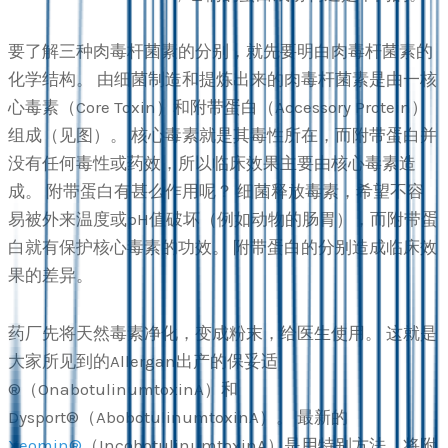
要了解三种肉毒杆菌素的分别，就先要明白肉毒杆菌素的
化学结构。 由细菌制造和提炼出来的肉毒杆菌素是由一核
心毒素（Core Toxin）和附带蛋白（Accessory Protein）
组成（见图）。 核心毒素就是其毒性所在，而附带蛋白并
没有任何毒性或药效，所以临床效果主要由核心毒素造
成。 附带蛋白有甚么作用呢？ 细菌释放毒素，希望不容
易被外来温度或pH值破坏（例如动物的肠胃），而附带蛋
白就有保护核心毒素的功效。 附带蛋白的分别造成临床效
果的差异。
药厂先将天然毒素净化，变成粉末，给医生使用。 这就是
大家所见到的Allergan出产的保妥适
®（OnabotulinumtoxinA）和
Dysport®（AbobotulinumtoxinA）。 最新的
Xeomin®
（IncobotulinumtoxinA）是用特别方法，将附