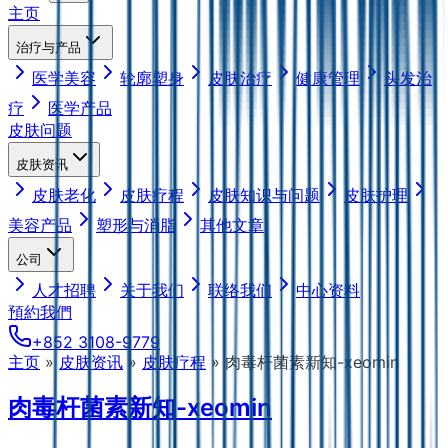
主页
治疗与产品
医学美容
轮廓塑身
皮肤治疗
健康管理
头发治
疗
医学产品
皮肤问题
皮肤资讯
皮肤老化
皮肤疗程
皮肤知识与问题
皮肤护理
美容产品
塑形与消脂
其他文章
公司
人才招聘
关于我们
联络我们
中心资料
預約我們
+852 3108-9779
主页
»
皮肤资讯
»
皮肤疗程
»
肉毒杆菌素新知-xeomin
肉毒杆菌素新知-xeomin