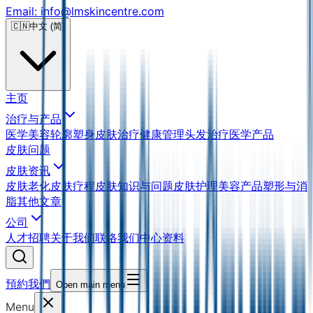
Email: info@lmskincentre.com
🇨🇳
中文 (简)
主页
治疗与产品
医学美容
轮廓塑身
皮肤治疗
健康管理
头发治疗
医学产品
皮肤问题
皮肤资讯
皮肤老化
皮肤疗程
皮肤知识与问题
皮肤护理
美容产品
塑形与消
脂
其他文章
公司
人才招聘
关于我们
联络我们
中心资料
預約我們
Open main menu
Menu