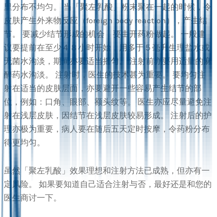
里分布不均匀。 当「聚左乳酸」粉末聚在一起的时候，令
皮肤产生外来物反应（foreign body reaction），产生结
节。 要减少结节形成的机会，要由开药粉做起。 一般建
议要提前在至少４８小时开始，用多于５毫升生理盐水或
无菌水沟淡，期间亦要适当摇匀。 注射前亦要用适量的麻
醉药水沟淡。 注射时，医生的技术甚为重要。 要均匀注
射在适当的皮肤层面，亦要避开一些容易产生结节的部
位，例如：口角、眼部、额头纹等。 医生亦应尽量避免注
射在浅层皮肤，因结节在浅层皮肤较易形成。 注射后的护
理亦极为重要，病人要在随后五天定时按摩，令药粉分布
得更均匀。
虽然「聚左乳酸」效果理想和注射方法已成熟，但亦有一
定风险。 如果要知道自己适合注射与否，最好还是和您的
医生商讨一下。