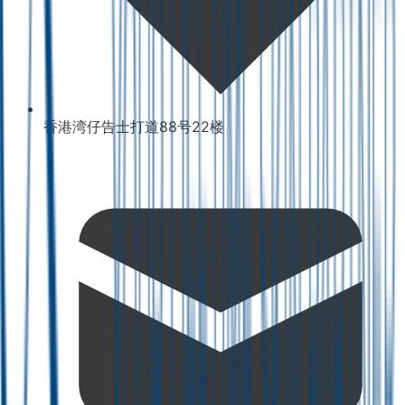
香港湾仔告士打道88号22楼