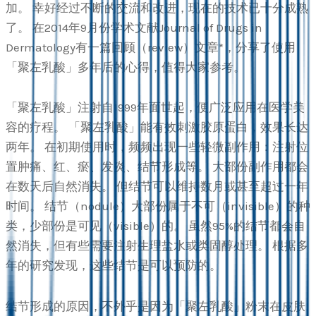
加。 幸好经过不断的交流和改进，现在的技术已十分成熟
了。 在2014年9月份学术文献Journal of Drugs in
Dermatology有一篇回顾（review）文章*，分享了使用
「聚左乳酸」多年后的心得，值得大家参考。
「聚左乳酸」注射自1999年面世起，便广泛应用在医学美
容的疗程。 「聚左乳酸」能有效刺激胶原蛋白，效果长达
两年。 在初期使用时，频频出现一些轻微副作用：注射位
置肿痛、红、瘀、发炎、结节形成等。 大部份副作用都会
在数天后自然消失。 但结节可以维持数月或甚至超过一年
时间。 结节（nodule）大部份属于不可（invisible）的种
类，少部份是可见（visible）的。 虽然95%的结节都会自
然消失，但有些需要注射生理盐水或类固醇处理。 根据多
年的研究发现，这些结节是可以预防的。
结节形成的原因，不外乎是因为「聚左乳酸」粉末在皮肤