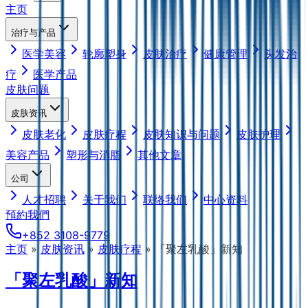
主页
治疗与产品
医学美容
轮廓塑身
皮肤治疗
健康管理
头发治
疗
医学产品
皮肤问题
皮肤资讯
皮肤老化
皮肤疗程
皮肤知识与问题
皮肤护理
美容产品
塑形与消脂
其他文章
公司
人才招聘
关于我们
联络我们
中心资料
預約我們
+852 3108-9779
主页
»
皮肤资讯
»
皮肤疗程
»
「聚左乳酸」新知
「聚左乳酸」新知