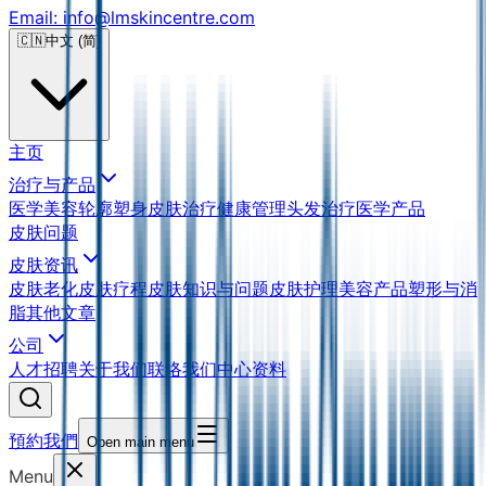
Email: info@lmskincentre.com
🇨🇳
中文 (简)
主页
治疗与产品
医学美容
轮廓塑身
皮肤治疗
健康管理
头发治疗
医学产品
皮肤问题
皮肤资讯
皮肤老化
皮肤疗程
皮肤知识与问题
皮肤护理
美容产品
塑形与消
脂
其他文章
公司
人才招聘
关于我们
联络我们
中心资料
預約我們
Open main menu
Menu