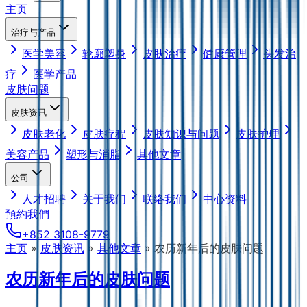
主页
治疗与产品
医学美容
轮廓塑身
皮肤治疗
健康管理
头发治
疗
医学产品
皮肤问题
皮肤资讯
皮肤老化
皮肤疗程
皮肤知识与问题
皮肤护理
美容产品
塑形与消脂
其他文章
公司
人才招聘
关于我们
联络我们
中心资料
預約我們
+852 3108-9779
主页
»
皮肤资讯
»
其他文章
»
农历新年后的皮肤问题
农历新年后的皮肤问题