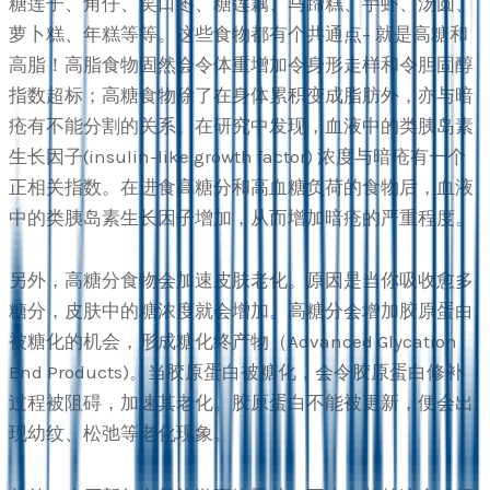
糖莲子、角仔、笑口枣、糖莲藕、马蹄糕、芋虾、汤圆、
萝卜糕、年糕等等。这些食物都有个共通点– 就是高糖和
高脂！高脂食物固然会令体重增加令身形走样和令胆固醇
指数超标；高糖食物除了在身体累积变成脂肪外，亦与暗
疮有不能分割的关系。在研究中发现，血液中的类胰岛素
生长因子(insulin-like growth factor) 浓度与暗疮有一个
正相关指数。在进食高糖分和高血糖负荷的食物后，血液
中的类胰岛素生长因子增加，从而增加暗疮的严重程度。
另外，高糖分食物会加速皮肤老化。原因是当你吸收愈多
糖分，皮肤中的糖浓度就会增加。高糖分会增加胶原蛋白
被糖化的机会，形成糖化终产物（Advanced Glycation
End Products)。当胶原蛋白被糖化，会令胶原蛋白修补
过程被阻碍，加速其老化。胶原蛋白不能被更新，便会出
现幼纹、松弛等老化现象。