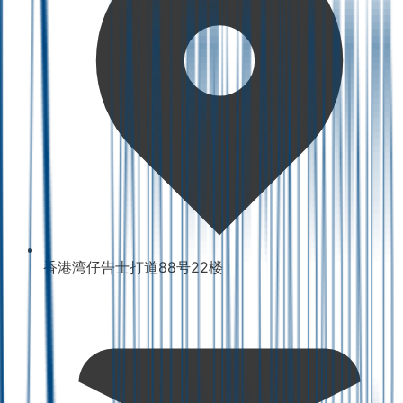
香港湾仔告士打道88号22楼