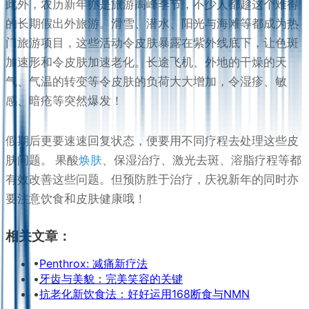
此外，农历新年亦是旅游高峰季节，不少人都趁这个难得
的长期假出外旅游。滑雪、潜水、阳光与海滩等都成为热
门旅游项目，这些活动令皮肤暴露在紫外线底下，让色斑
加速形和令皮肤加速老化。长途飞机、外地的干燥的天
气、气温的转变等令皮肤的负荷大大增加，令湿疹、敏
感、暗疮等突然爆发！
假期后更要速速回复状态，便要用不同疗程去处理这些皮
肤问题。 果酸
焕肤
、保湿治疗、激光去斑、溶脂疗程等都
有效改善这些问题。但预防胜于治疗，庆祝新年的同时亦
要注意饮食和皮肤健康哦！
相关文章：
•
Penthrox: 减痛新疗法
•
牙齿与美貌：完美笑容的关键
•
抗老化新饮食法：好好运用168断食与NMN