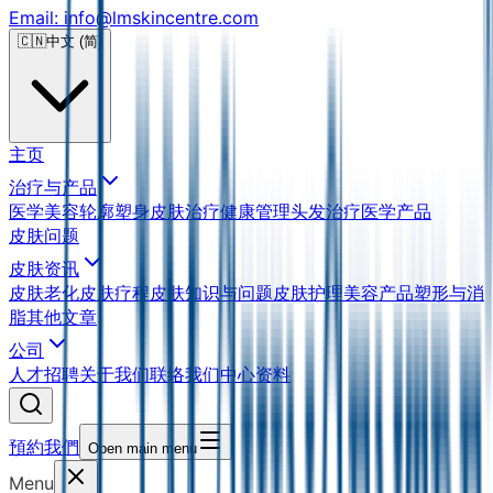
Email: info@lmskincentre.com
🇨🇳
中文 (简)
主页
治疗与产品
医学美容
轮廓塑身
皮肤治疗
健康管理
头发治疗
医学产品
皮肤问题
皮肤资讯
皮肤老化
皮肤疗程
皮肤知识与问题
皮肤护理
美容产品
塑形与消
脂
其他文章
公司
人才招聘
关于我们
联络我们
中心资料
預約我們
Open main menu
Menu