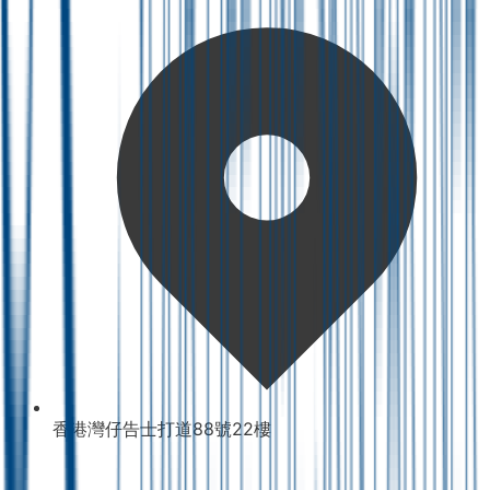
香港灣仔告士打道88號22樓