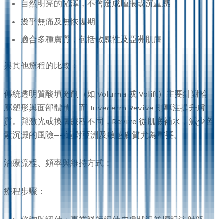
自然明亮的光澤，不會造成腫脹或沉重感
幾乎無痛及無恢復期
適合多種膚質，包括敏感性及亞洲肌膚
與其他療程的比較：
傳統透明質酸填充劑（如 Voluma 或 Volift）主要針對輪
廓塑形與面部體積，而 Juvederm Revive 則專注提升膚
質。與激光或換膚療程不同，Revive 從肌底補水，減少色
素沉澱的風險——這對亞洲及敏感膚質尤為重要。
治療流程、頻率與維持方式：
療程步驟：