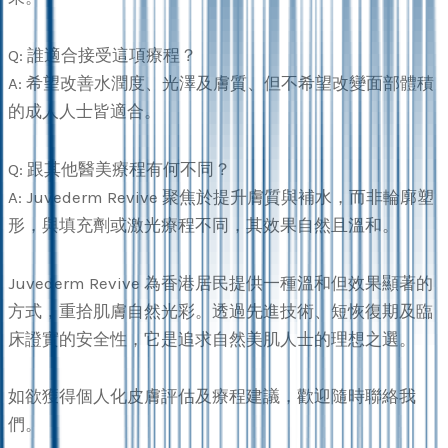
Q: 誰適合接受這項療程？
A: 希望改善水潤度、光澤及膚質、但不希望改變面部體積
的成人人士皆適合。
Q: 跟其他醫美療程有何不同？
A: Juvederm Revive 聚焦於提升膚質與補水，而非輪廓塑
形，與填充劑或激光療程不同，其效果自然且溫和。
Juvederm Revive 為香港居民提供一種溫和但效果顯著的
方式，重拾肌膚自然光彩。透過先進技術、短恢復期及臨
床證實的安全性，它是追求自然美肌人士的理想之選。
如欲獲得個人化皮膚評估及療程建議，歡迎隨時聯絡我
們。