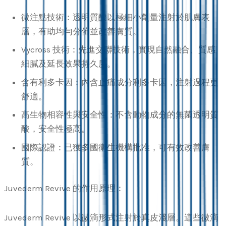
微注點技術：透明質酸以極細小劑量注射於肌膚表
層，有助均勻分佈並改善膚質。
Vycross 技術：先進交聯技術，實現自然融合、質感
細膩及延長效果持久度。
含有利多卡因：內含止痛成分利多卡因，注射過程更
舒適。
高生物相容性與安全性：不含動物成分的無菌透明質
酸，安全性極高。
國際認證：已獲多國衛生機構批准，可有效改善膚
質。
Juvederm Revive 的作用原理：
Juvederm Revive 以微滴形式注射於真皮淺層。這些微滴