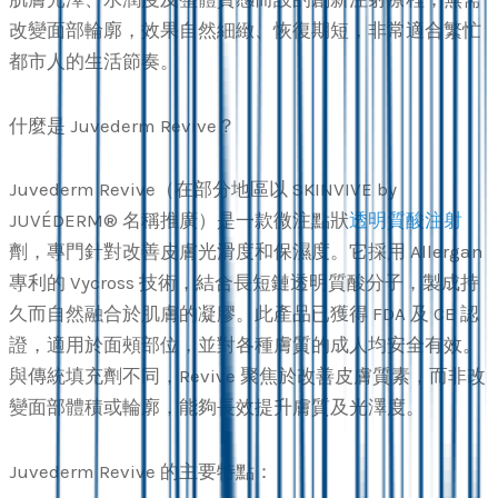
改變面部輪廓，效果自然細緻、恢復期短，非常適合繁忙
都市人的生活節奏。
什麼是 Juvederm Revive？
Juvederm Revive（在部分地區以 SKINVIVE by
JUVÉDERM® 名稱推廣）是一款微注點狀
透明質酸注射
劑，專門針對改善皮膚光滑度和保濕度。它採用 Allergan
專利的 Vycross 技術，結合長短鏈透明質酸分子，製成持
久而自然融合於肌膚的凝膠。此產品已獲得 FDA 及 CE 認
證，適用於面頰部位，並對各種膚質的成人均安全有效。
與傳統填充劑不同，Revive 聚焦於改善皮膚質素，而非改
變面部體積或輪廓，能夠長效提升膚質及光澤度。
Juvederm Revive 的主要特點：