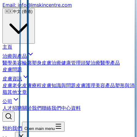
Email: info@lmskincentre.com
🇭🇰
中文 (香港)
主頁
治療與產品
醫學美容
輪廓塑身
皮膚治療
健康管理
頭髮治療
醫學產品
皮膚問題
皮膚資訊
皮膚老化
皮膚療程
皮膚知識與問題
皮膚護理
美容產品
塑形與消
脂
其他文章
公司
人才招聘
關於我們
聯絡我們
中心資料
預約我們
Open main menu