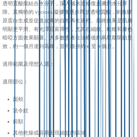
透明質酸能結合水分子，深入補水並修復皮膚的水分屏
障。其獨特的 Vycross 凝膠會逐步釋放透明質酸，刺激膠
原蛋白生成並促進皮膚的自然再生過程。最終效果是肌膚
明顯更平滑、有光澤且富彈性，尤其在細紋、粗糙和膚色
暗啞方面效果顯著。大多數患者在治療後約兩星期開始見
效，約一個月達到高峰，並可維持約 6 至 9 個月。
適用範圍及理想人選：
適用部位：
面頰
法令紋
前額
其他乾燥或容易出現細紋的區域