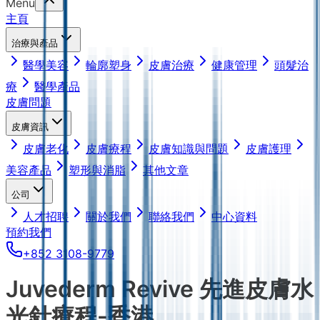
Menu
主頁
治療與產品
醫學美容
輪廓塑身
皮膚治療
健康管理
頭髮治
療
醫學產品
皮膚問題
皮膚資訊
皮膚老化
皮膚療程
皮膚知識與問題
皮膚護理
美容產品
塑形與消脂
其他文章
公司
人才招聘
關於我們
聯絡我們
中心資料
預約我們
+852 3108-9779
Juvederm Revive 先進皮膚水
光針療程-香港