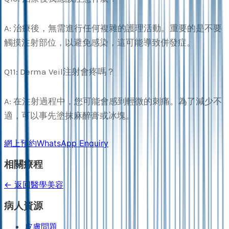
A: 治療後，無需進行任何複雜的護理活動。重要的是不要
觸摸注射部位，以避免感染，這可能導致併發症。
Q11: Derma Veil注射會疼嗎？
A: 在注射過程中，您可能會感到輕微的刺痛。為了減少不
適，可以事先塗抹麻醉膏或冰塊。
網上預約
WhatsApp Enquiry
相關療程
← 返回醫學美容
病人資源
皮膚問題