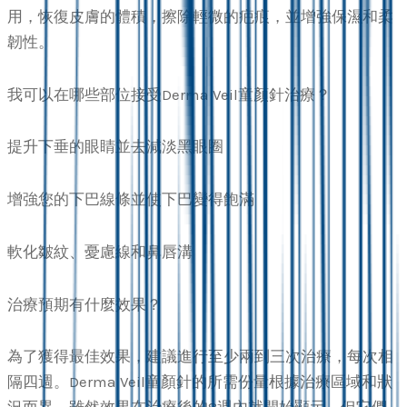
用，恢復皮膚的體積，擦除輕微的疤痕，並增強保濕和柔
韌性。
我可以在哪些部位接受Derma Veil童顏針治療？
提升下垂的眼睛並去減淡黑眼圈
增強您的下巴線條並使下巴變得飽滿
軟化皺紋、憂慮線和鼻唇溝
治療預期有什麼效果？
為了獲得最佳效果，建議進行至少兩到三次治療，每次相
隔四週。Derma Veil童顏針的所需份量根據治療區域和狀