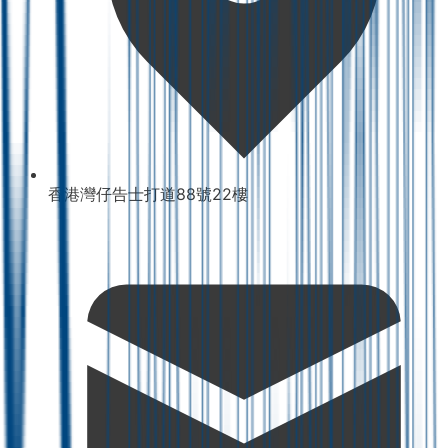
香港灣仔告士打道88號22樓