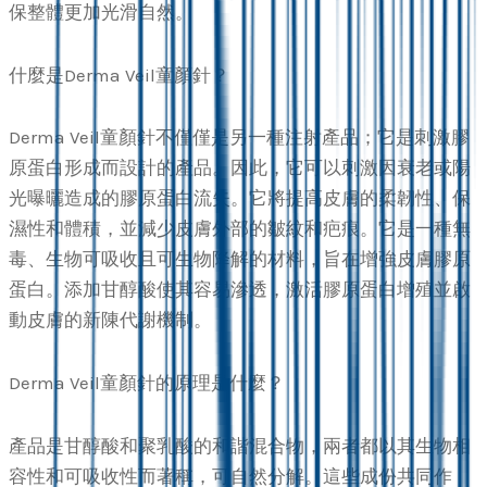
保整體更加光滑自然。
什麼是Derma Veil童顏針？
Derma Veil童顏針不僅僅是另一種注射產品；它是刺激膠
原蛋白形成而設計的產品。因此，它可以刺激因衰老或陽
光曝曬造成的膠原蛋白流失。它將提高皮膚的柔韌性、保
濕性和體積，並減少皮膚外部的皺紋和疤痕。它是一種無
毒、生物可吸收且可生物降解的材料，旨在增強皮膚膠原
蛋白。添加甘醇酸使其容易滲透，激活膠原蛋白增殖並啟
動皮膚的新陳代謝機制。
Derma Veil童顏針的原理是什麼？
產品是甘醇酸和聚乳酸的和諧混合物，兩者都以其生物相
容性和可吸收性而著稱，可自然分解。這些成份共同作