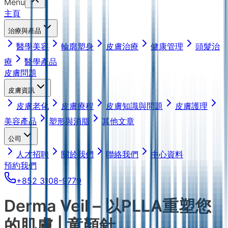
Menu
主頁
治療與產品
醫學美容
輪廓塑身
皮膚治療
健康管理
頭髮治
療
醫學產品
皮膚問題
皮膚資訊
皮膚老化
皮膚療程
皮膚知識與問題
皮膚護理
美容產品
塑形與消脂
其他文章
公司
人才招聘
關於我們
聯絡我們
中心資料
預約我們
+852 3108-9779
Derma Veil – 以PLLA重塑您
的肌膚 | 童顏針