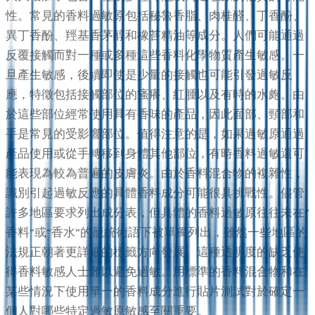
性。常見的香料過敏原包括秘魯香脂、肉桂醛、丁香酚、
異丁香酚、羥基香茅醇和橡苔精油等成分。人們可能通過
反覆接觸而對一種或多種這些香料化學物質產生敏感。一
旦產生敏感，後續即使是少量的接觸也可能引發過敏反
應，特徵包括接觸部位的瘙癢、紅腫以及有時的水皰。由
於這些部位經常使用具有香味的產品，因此面部、頸部和
手是常見的受影響部位。值得注意的是，如果過敏原通過
產品使用或從手轉移到身體其他部位，有時香料過敏還可
能表現為較為普遍的皮膚炎。由於香料混合物的複雜性，
識別引起過敏反應的具體香料成分可能很具挑戰性。儘管
許多地區要求列出成分表，但具體的香料過敏原往往未在”
香料”或”香水”的籠統術語下被單獨列出，雖然一些地區的
法規正朝著更詳細的標籤方向發展。這種透明度的缺乏使
得香料敏感人士難以避免過敏。用標準的香料混合物和在
某些情況下使用單一的香料成分進行貼片測試對於確定一
個人對哪些特定過敏原敏感至關重要。