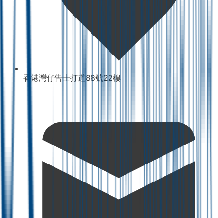
香港灣仔告士打道88號22樓