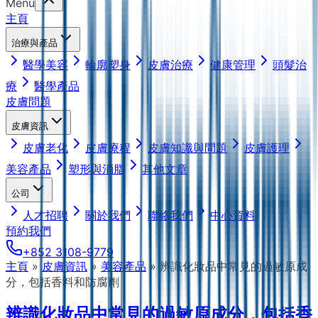
Menu
主頁
治療與產品
醫學美容
輪廓塑身
皮膚治療
健康管理
頭髮治
療
醫學產品
皮膚問題
皮膚資訊
皮膚老化
皮膚療程
皮膚知識與問題
皮膚護理
美容產品
塑形與消脂
其他文章
公司
人才招聘
關於我們
聯絡我們
中心資料
預約我們
+852 3108-9779
主頁
»
皮膚資訊
»
美容產品
»
辨識化妝品中常見的過敏原成
分，包括香料和防腐劑
辨識化妝品中常見的過敏原成分，包括香