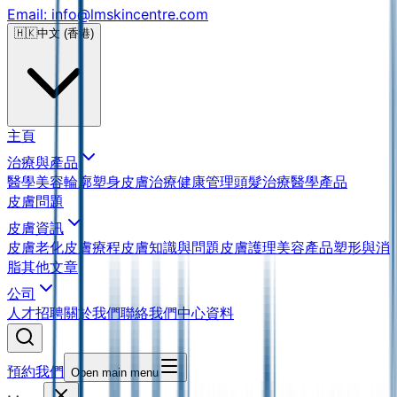
Email: info@lmskincentre.com
🇭🇰
中文 (香港)
主頁
治療與產品
醫學美容
輪廓塑身
皮膚治療
健康管理
頭髮治療
醫學產品
皮膚問題
皮膚資訊
皮膚老化
皮膚療程
皮膚知識與問題
皮膚護理
美容產品
塑形與消
脂
其他文章
公司
人才招聘
關於我們
聯絡我們
中心資料
預約我們
Open main menu