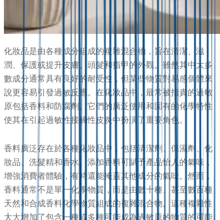
化妝品是由各種成分組成的複雜混合物，旨在清潔、滋
潤、保護或提升皮膚、頭髮和指甲的外觀。雖然其中大多
數成分通常具有良好的耐受性，但某些物質對易感個體來
說更容易引發過敏反應。在化妝品中，最常被指責的過敏
原包括香料和防腐劑。它們的廣泛使用和固有的化學特性
使其在引起過敏性接觸性皮炎中扮演了重要角色。
香料廣泛存在於各種化妝品中，包括清潔劑、保濕劑、化
妝品、洗髮精和香水。添加香料可賦予產品怡人的氣味，
增強消費者體驗，有時還能掩蓋其他成分的氣味。然而，
香料通常不是單一化學物質，而是由數十種、甚至數百種
天然和合成香料化學物質組成的複雜混合物。這種複雜性
大大增加了包含一種或多種可能成為過敏原的物質的可能