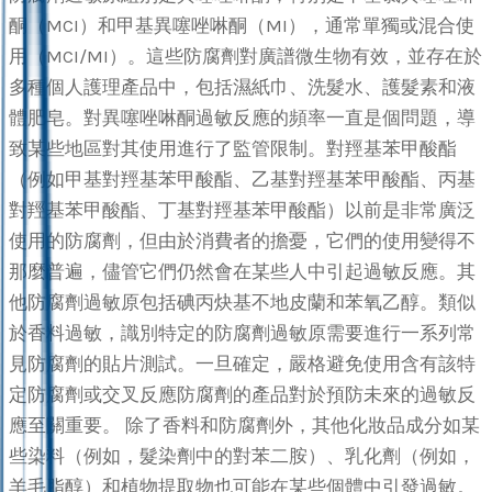
酮（MCI）和甲基異噻唑啉酮（MI），通常單獨或混合使
用（MCI/MI）。這些防腐劑對廣譜微生物有效，並存在於
多種個人護理產品中，包括濕紙巾、洗髮水、護髮素和液
體肥皂。對異噻唑啉酮過敏反應的頻率一直是個問題，導
致某些地區對其使用進行了監管限制。對羥基苯甲酸酯
（例如甲基對羥基苯甲酸酯、乙基對羥基苯甲酸酯、丙基
對羥基苯甲酸酯、丁基對羥基苯甲酸酯）以前是非常廣泛
使用的防腐劑，但由於消費者的擔憂，它們的使用變得不
那麼普遍，儘管它們仍然會在某些人中引起過敏反應。其
他防腐劑過敏原包括碘丙炔基不地皮蘭和苯氧乙醇。類似
於香料過敏，識別特定的防腐劑過敏原需要進行一系列常
見防腐劑的貼片測試。一旦確定，嚴格避免使用含有該特
定防腐劑或交叉反應防腐劑的產品對於預防未來的過敏反
應至關重要。 除了香料和防腐劑外，其他化妝品成分如某
些染料（例如，髮染劑中的對苯二胺）、乳化劑（例如，
羊毛脂醇）和植物提取物也可能在某些個體中引發過敏。