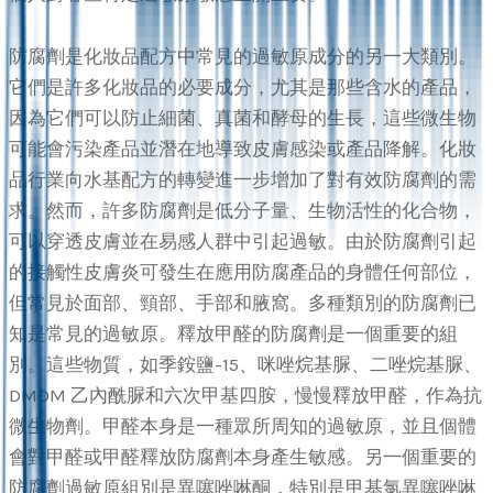
防腐劑是化妝品配方中常見的過敏原成分的另一大類別。
它們是許多化妝品的必要成分，尤其是那些含水的產品，
因為它們可以防止細菌、真菌和酵母的生長，這些微生物
可能會污染產品並潛在地導致皮膚感染或產品降解。化妝
品行業向水基配方的轉變進一步增加了對有效防腐劑的需
求。然而，許多防腐劑是低分子量、生物活性的化合物，
可以穿透皮膚並在易感人群中引起過敏。由於防腐劑引起
的接觸性皮膚炎可發生在應用防腐產品的身體任何部位，
但常見於面部、頸部、手部和腋窩。多種類別的防腐劑已
知是常見的過敏原。釋放甲醛的防腐劑是一個重要的組
別。這些物質，如季銨鹽-15、咪唑烷基脲、二唑烷基脲、
DMDM 乙內酰脲和六次甲基四胺，慢慢釋放甲醛，作為抗
微生物劑。甲醛本身是一種眾所周知的過敏原，並且個體
會對甲醛或甲醛釋放防腐劑本身產生敏感。另一個重要的
防腐劑過敏原組別是異噻唑啉酮，特別是甲基氯異噻唑啉