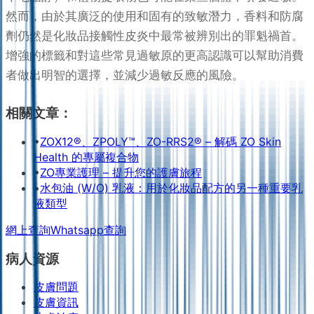
然而，由於其廣泛的使用和固有的致敏潛力，香料和防腐
劑仍然是化妝品接觸性皮炎中最常被辨別出的罪魁禍首。
增強的標籤和對這些常見過敏原的更高認識可以幫助消費
者做出明智的選擇，並減少過敏反應的風險。
相關文章：
•
ZOX12®、ZPOLY™、ZO-RRS2® – 解碼 ZO Skin
Health 的專屬複合物
•
ZO專業護理 – 提升您的護膚旅程
•
水包油 (W/O) 乳液：用於化妝品配方的另一種重要乳
液類型
網上查詢
Whatsapp查詢
病人資源
皮膚問題
皮膚資訊