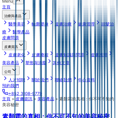
Menu
主頁
治療與產品
醫學美容
輪廓塑身
皮膚治療
健康管理
頭髮治
療
醫學產品
皮膚問題
皮膚資訊
皮膚老化
皮膚療程
皮膚知識與問題
皮膚護理
美容產品
塑形與消脂
其他文章
公司
人才招聘
關於我們
聯絡我們
中心資料
預約我們
+852 3108-9779
主頁
»
皮膚資訊
»
美容產品
»
素顏霜的真相：你不可不知的
美容秘密
素顏霜的真相：你不可不知的美容秘密