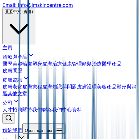
Email: info@lmskincentre.com
🇭🇰
中文 (香港)
主頁
治療與產品
醫學美容
輪廓塑身
皮膚治療
健康管理
頭髮治療
醫學產品
皮膚問題
皮膚資訊
皮膚老化
皮膚療程
皮膚知識與問題
皮膚護理
美容產品
塑形與消
脂
其他文章
公司
人才招聘
關於我們
聯絡我們
中心資料
預約我們
Open main menu