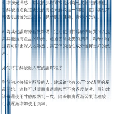
4. 增強光澤感：暗沉的肌膚通常是因為死皮細胞的堆積。
甘醇酸通過促進更亮的膚色來解決這一問題。使用者經常
報告肌膚發光度提高，賦予肌膚健康、青春的光彩。
5. 為其他護膚療程做準備：定期使用甘醇酸去角質可以提
高其他護膚產品的功效。通過去除死皮的屏障，精華和保
濕霜可以更深入地滲透，讓它們的活性成分發揮更好的效
果。
如何將甘醇酸融入您的護膚程序
對於初次接觸甘醇酸的人，建議從含有5%至15%濃度的產
品開始。這樣可以讓肌膚適應酸而不會過度刺激。最初建
議每週使用甘醇酸兩到三次。隨著肌膚逐漸習慣這種酸，
可以逐漸增加使用頻率。