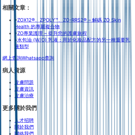
相關文章：
•
ZOX12®、ZPOLY™、ZO-RRS2® – 解碼 ZO Skin
Health 的專屬複合物
•
ZO專業護理 – 提升您的護膚旅程
•
水包油 (W/O) 乳液：用於化妝品配方的另一種重要乳
液類型
網上查詢
Whatsapp查詢
病人資源
皮膚問題
皮膚資訊
皮膚治療
更多關於我們
人才招聘
關於我們
聯絡我們