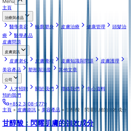
Menu
主頁
治療與產品
醫學美容
輪廓塑身
皮膚治療
健康管理
頭髮治
療
醫學產品
皮膚問題
皮膚資訊
皮膚老化
皮膚療程
皮膚知識與問題
皮膚護理
美容產品
塑形與消脂
其他文章
公司
人才招聘
關於我們
聯絡我們
中心資料
預約我們
+852 3108-9779
主頁
»
皮膚資訊
»
美容產品
»
甘醇酸：閃耀肌膚的強效成分
甘醇酸：閃耀肌膚的強效成分