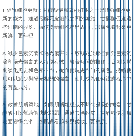
1. 促進細胞更新：甘醇酸最顯著的好處之一是增強細胞更
新的能力。通過溶解死皮細胞之間的鍵結，甘醇酸促進這
些細胞的脫落。這使得新細胞浮出表面，讓膚色看起來更
新鮮、更年輕。
2. 減少色素沉著和陽光傷害：甘醇酸對於那些面對色素沉
著和陽光傷害的人特別有效。隨著時間的推移，它可以幫
助淡化黑斑和色素不均，從而實現更均勻的膚色。持續使
用可以減少與陽光相關的傷害，使其成為任何護膚程序中
的有益成分。
3. 改善肌膚質地：如果肌膚粗糙或不均勻是您的擔憂，甘
醇酸可以幫助解決此問題。通過去除死皮，甘醇酸使肌膚
表面變得光滑，令肌膚看起來更柔軟、更精緻。