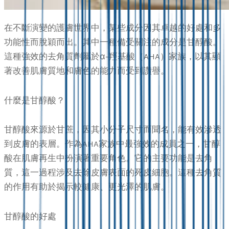
在不斷演變的護膚世界中，某些成分因其卓越的好處和多
功能性而脫穎而出。其中一種備受關注的成分是甘醇酸。
這種強效的去角質劑屬於α-羥基酸（AHA）家族，以其顯
著改善肌膚質地和膚色的能力而受到讚譽。
什麼是甘醇酸？
甘醇酸來源於甘蔗，因其小分子尺寸而聞名，能有效滲透
到皮膚的表層。作為AHA家族中最強效的成員之一，甘醇
酸在肌膚再生中扮演著重要角色。它的主要功能是去角
質，這一過程涉及去除皮膚表面的死皮細胞。這種去角質
的作用有助於揭示較健康、更光澤的肌膚。
甘醇酸的好處