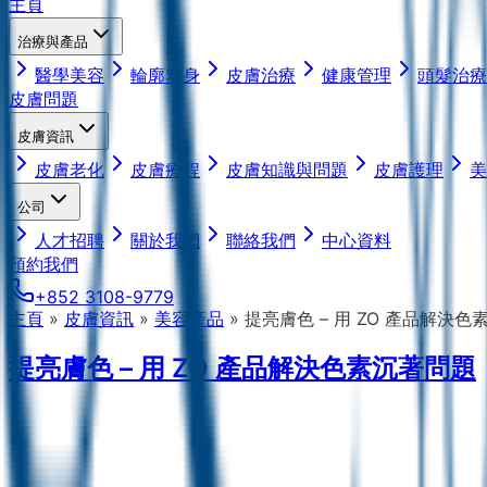
主頁
治療與產品
醫學美容
輪廓塑身
皮膚治療
健康管理
頭髮治療
皮膚問題
皮膚資訊
皮膚老化
皮膚療程
皮膚知識與問題
皮膚護理
美
公司
人才招聘
關於我們
聯絡我們
中心資料
預約我們
+852 3108-9779
主頁
»
皮膚資訊
»
美容產品
»
提亮膚色 – 用 ZO 產品解決
提亮膚色 – 用 ZO 產品解決色素沉著問題