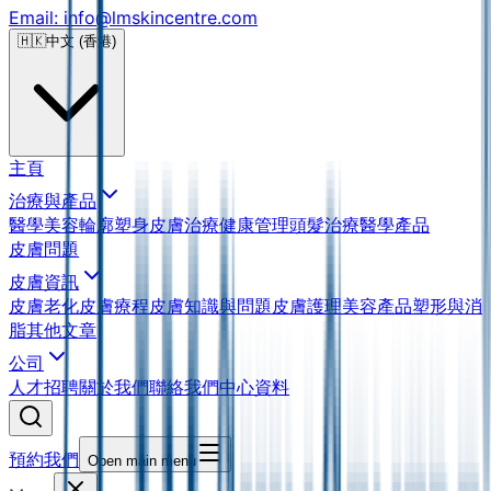
Email: info@lmskincentre.com
🇭🇰
中文 (香港)
主頁
治療與產品
醫學美容
輪廓塑身
皮膚治療
健康管理
頭髮治療
醫學產品
皮膚問題
皮膚資訊
皮膚老化
皮膚療程
皮膚知識與問題
皮膚護理
美容產品
塑形與消
脂
其他文章
公司
人才招聘
關於我們
聯絡我們
中心資料
預約我們
Open main menu