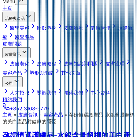
Menu
主頁
治療與產品
醫學美容
輪廓塑身
皮膚治療
健康管理
頭髮治
療
醫學產品
皮膚問題
皮膚資訊
皮膚老化
皮膚療程
皮膚知識與問題
皮膚護理
美容產品
塑形與消脂
其他文章
公司
人才招聘
關於我們
聯絡我們
中心資料
預約我們
+852 3108-9779
主頁
»
皮膚資訊
»
美容產品
»
孕婦慎選護膚品-水銀含量超標
的美白產品對健康的隱憂
孕婦慎選護膚品-水銀含量超標的美白產