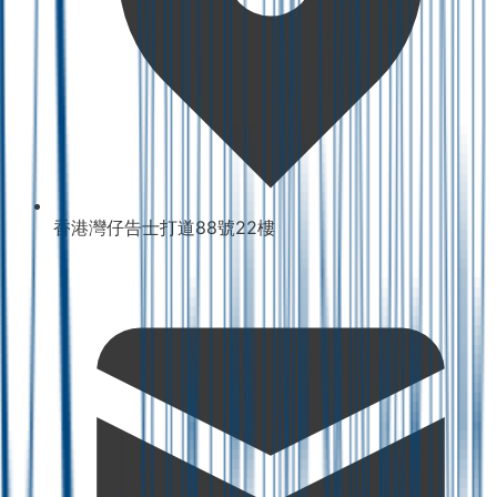
香港灣仔告士打道88號22樓