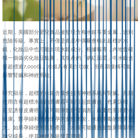
近期，美國部分嬰兒食品被發現含有水銀等重金屬，達到
危險等級。事實上，不僅是食品中偶爾會檢出超標的水
銀，化妝品中也可能出現水銀成分。根據報導，內地曾破
獲一個偽劣化妝品集團，其生產的「網紅面霜」中水銀含
量超標逾7,000倍。水銀具有美白功效，但長期接觸可能
影響腎臟和神經系統。
研究顯示，超標的水銀含量會損害神經系統和腎臟。長期
使用含有超標水銀的潤膚霜可能引起皮膚炎、色素沉積，
甚至誘發皮膚癌，還可能導致肝腎損害，嚴重危害消費者
健康。對孕婦和準備懷孕的女性來說，水銀中毒的危害更
大。如果孕婦使用這類產品，水銀可能通過胎盤屏障影響
胎兒成長，使其神經系統發育滯後。