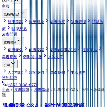
Menu
主頁
治療與產品
醫學美容
輪廓塑身
皮膚治療
健康管理
頭髮治
療
醫學產品
皮膚問題
皮膚資訊
皮膚老化
皮膚療程
皮膚知識與問題
皮膚護理
美容產品
塑形與消脂
其他文章
公司
人才招聘
關於我們
聯絡我們
中心資料
預約我們
+852 3108-9779
主頁
»
皮膚資訊
»
皮膚護理
»
肌膚保養 Q&A：醫生的專業建
議
肌膚保養 Q&A：醫生的專業建議