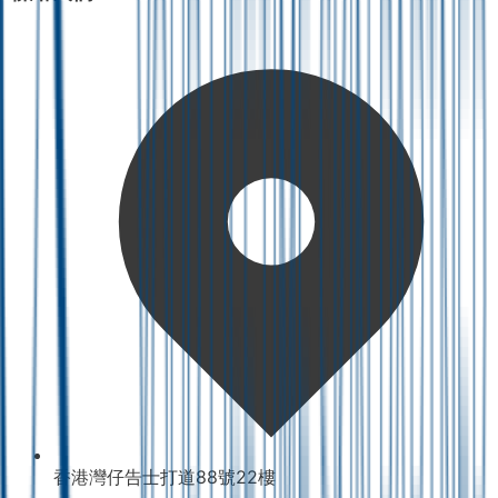
香港灣仔告士打道88號22樓