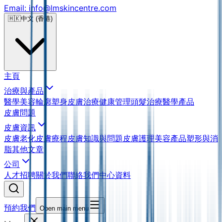
Email: info@lmskincentre.com
🇭🇰
中文 (香港)
主頁
治療與產品
醫學美容
輪廓塑身
皮膚治療
健康管理
頭髮治療
醫學產品
皮膚問題
皮膚資訊
皮膚老化
皮膚療程
皮膚知識與問題
皮膚護理
美容產品
塑形與消
脂
其他文章
公司
人才招聘
關於我們
聯絡我們
中心資料
預約我們
Open main menu