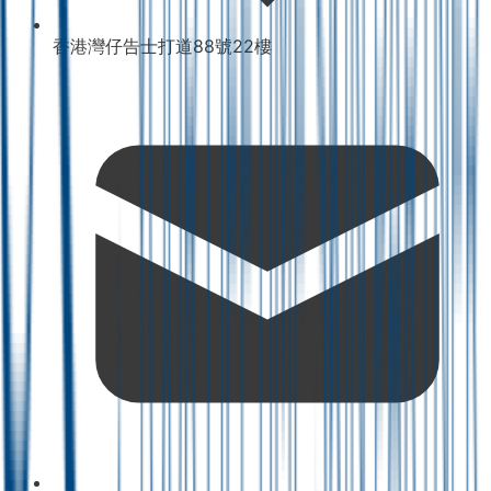
香港灣仔告士打道88號22樓