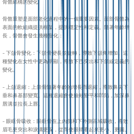
骨骼結構的變化
骨骼重塑是面部老化過程中的一個重要因素。面部骨骼為
表面的軟組織提供框架，提供穩定性和定義。隨著年齡增
長，骨骼會發生幾種變化：
– 下頜骨變化：下頜骨變長並旋轉，導致下頜角增加。這
種變化在女性中更為明顯，導致下巴突出和下頜線定義的
變化。
– 上頜退縮：上頜骨隨著年齡的增長而退縮，導致鼻尖下
垂和鼻基部變寬。這種退縮會使臉頰變平和凹陷，加深鼻
唇溝並拉長上唇。
– 眼眶骨吸收：眼眶骨在上內側和下外側區域吸收，導致
眉毛更突出和淚溝更深，從而使眼睛看起來更小、更圓。