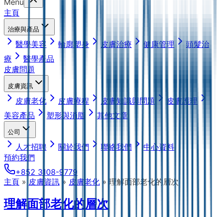
Menu
主頁
治療與產品
醫學美容
輪廓塑身
皮膚治療
健康管理
頭髮治
療
醫學產品
皮膚問題
皮膚資訊
皮膚老化
皮膚療程
皮膚知識與問題
皮膚護理
美容產品
塑形與消脂
其他文章
公司
人才招聘
關於我們
聯絡我們
中心資料
預約我們
+852 3108-9779
主頁
»
皮膚資訊
»
皮膚老化
»
理解面部老化的層次
理解面部老化的層次