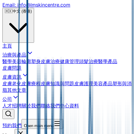
Email: info@lmskincentre.com
🇭🇰
中文 (香港)
主頁
治療與產品
醫學美容
輪廓塑身
皮膚治療
健康管理
頭髮治療
醫學產品
皮膚問題
皮膚資訊
皮膚老化
皮膚療程
皮膚知識與問題
皮膚護理
美容產品
塑形與消
脂
其他文章
公司
人才招聘
關於我們
聯絡我們
中心資料
預約我們
Open main menu