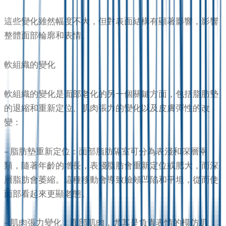
這些變化雖然幅度不大，但對表面結構有顯著影響，影響
整體面部輪廓和表情。
軟組織的變化
軟組織的變化是面部老化的另一個關鍵方面，包括脂肪墊
的退縮和重新定位、肌肉張力的變化以及皮膚彈性的改
變：
– 脂肪墊重新定位：面部脂肪隔室可分為表淺和深層兩
類，隨著年齡的增長，表淺脂肪會重新定位或肥大，而深
層脂肪會萎縮。這種移動會導致臉頰凹陷和平坦，從而使
面部看起來更顯老態。
– 肌肉張力變化：面部肌肉，尤其是負責表情的模仿肌