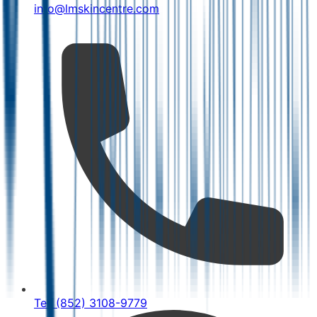
info@lmskincentre.com
Tel: (852) 3108-9779