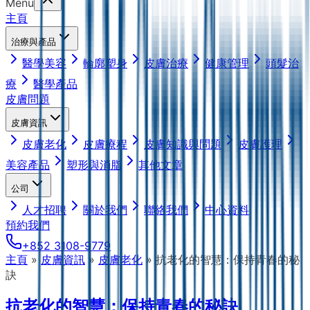
Menu
主頁
治療與產品
醫學美容
輪廓塑身
皮膚治療
健康管理
頭髮治
療
醫學產品
皮膚問題
皮膚資訊
皮膚老化
皮膚療程
皮膚知識與問題
皮膚護理
美容產品
塑形與消脂
其他文章
公司
人才招聘
關於我們
聯絡我們
中心資料
預約我們
+852 3108-9779
主頁
»
皮膚資訊
»
皮膚老化
»
抗老化的智慧：保持青春的秘
訣
抗老化的智慧：保持青春的秘訣