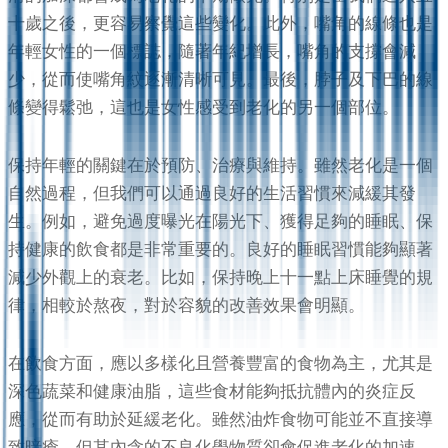
十歲之後，更容易察覺這些變化。此外，嘴角的線條也是
年輕女性的一個標誌，隨著年紀增長，嘴角的支撐會減
少，從而使嘴角紋逐漸清晰可見。最後，脖子及下巴的線
條變得鬆弛，這也是女性感受到老化的另一個部位。
保持年輕的關鍵在於預防、治療與維持。雖然老化是一個
自然過程，但我們可以通過良好的生活習慣來減緩其發
生。例如，避免過度曝光在陽光下、獲得足夠的睡眠、保
持健康的飲食都是非常重要的。良好的睡眠習慣能夠顯著
減少外觀上的衰老。比如，保持晚上十一點上床睡覺的規
律，相較於熬夜，對於容貌的改善效果會明顯。
在飲食方面，應以多樣化且營養豐富的食物為主，尤其是
深色蔬菜和健康油脂，這些食材能夠抵抗體內的炎症反
應，從而有助於延緩老化。雖然油炸食物可能並不直接導
致暗瘡，但其內含的不良化學物質卻會促進老化的加速。