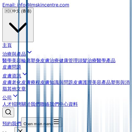
Email: info@lmskincentre.com
🇭🇰
中文 (香港)
主頁
治療與產品
醫學美容
輪廓塑身
皮膚治療
健康管理
頭髮治療
醫學產品
皮膚問題
皮膚資訊
皮膚老化
皮膚療程
皮膚知識與問題
皮膚護理
美容產品
塑形與消
脂
其他文章
公司
人才招聘
關於我們
聯絡我們
中心資料
預約我們
Open main menu