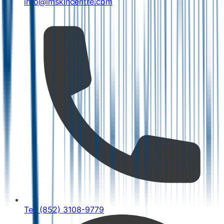
info@lmskincentre.com
Tel: (852) 3108-9779