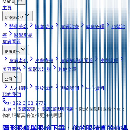
Menu
主頁
治療與產品
醫學美容
輪廓塑身
皮膚治療
健康管理
頭髮治
療
醫學產品
皮膚問題
皮膚資訊
皮膚老化
皮膚療程
皮膚知識與問題
皮膚護理
美容產品
塑形與消脂
其他文章
公司
人才招聘
關於我們
聯絡我們
中心資料
預約我們
+852 3108-9779
主頁
»
皮膚資訊
»
皮膚知識與問題
»
隱形眼鏡與眼瞼下垂：
你的眼睛真的值得更好的呵護
隱形眼鏡與眼瞼下垂：你的眼睛真的值得