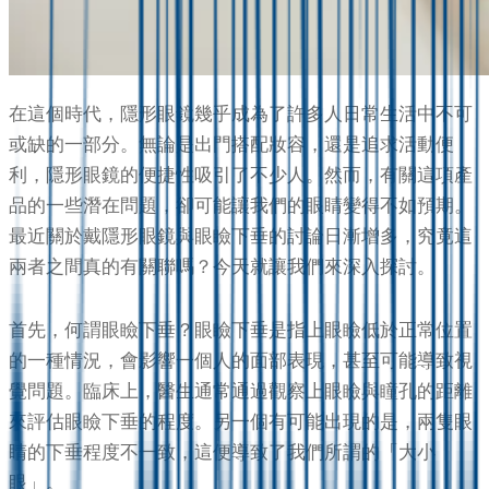
在這個時代，隱形眼鏡幾乎成為了許多人日常生活中不可
或缺的一部分。無論是出門搭配妝容，還是追求活動便
利，隱形眼鏡的便捷性吸引了不少人。然而，有關這項產
品的一些潛在問題，卻可能讓我們的眼睛變得不如預期。
最近關於戴隱形眼鏡與眼瞼下垂的討論日漸增多，究竟這
兩者之間真的有關聯嗎？今天就讓我們來深入探討。
首先，何謂眼瞼下垂？眼瞼下垂是指上眼瞼低於正常位置
的一種情況，會影響一個人的面部表現，甚至可能導致視
覺問題。臨床上，醫生通常通過觀察上眼瞼與瞳孔的距離
來評估眼瞼下垂的程度。另一個有可能出現的是，兩隻眼
睛的下垂程度不一致，這便導致了我們所謂的「大小
眼」。