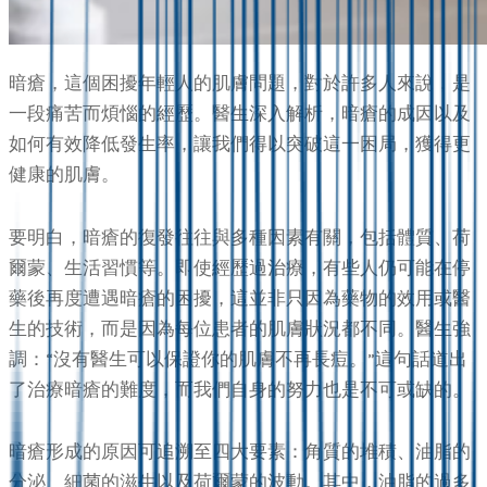
暗瘡，這個困擾年輕人的肌膚問題，對於許多人來說，是
一段痛苦而煩惱的經歷。醫生深入解析，暗瘡的成因以及
如何有效降低發生率，讓我們得以突破這一困局，獲得更
健康的肌膚。
要明白，暗瘡的復發往往與多種因素有關，包括體質、荷
爾蒙、生活習慣等。即使經歷過治療，有些人仍可能在停
藥後再度遭遇暗瘡的困擾，這並非只因為藥物的效用或醫
生的技術，而是因為每位患者的肌膚狀況都不同。醫生強
調：“沒有醫生可以保證你的肌膚不再長痘。”這句話道出
了治療暗瘡的難度，而我們自身的努力也是不可或缺的。
暗瘡形成的原因可追溯至四大要素：角質的堆積、油脂的
分泌、細菌的滋生以及荷爾蒙的波動。其中，油脂的過多