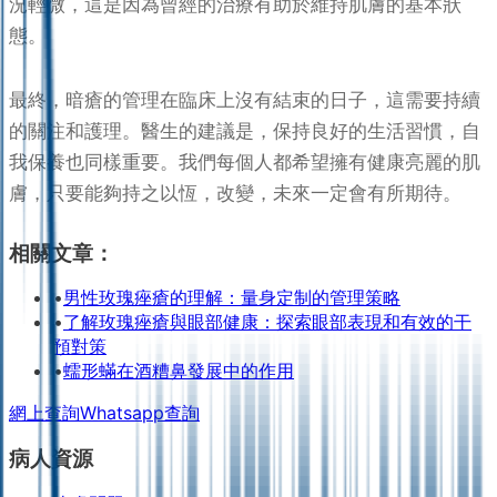
況輕微，這是因為曾經的治療有助於維持肌膚的基本狀
態。
最終，暗瘡的管理在臨床上沒有結束的日子，這需要持續
的關注和護理。醫生的建議是，保持良好的生活習慣，自
我保養也同樣重要。我們每個人都希望擁有健康亮麗的肌
膚，只要能夠持之以恆，改變，未來一定會有所期待。
相關文章：
•
男性玫瑰痤瘡的理解：量身定制的管理策略
•
了解玫瑰痤瘡與眼部健康：探索眼部表現和有效的干
預對策
•
蠕形蟎在酒糟鼻發展中的作用
網上查詢
Whatsapp查詢
病人資源