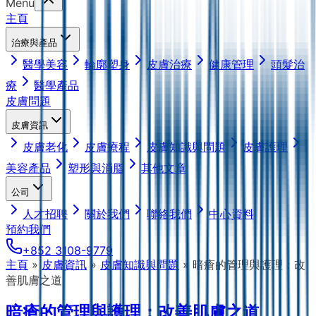
Menu
主頁
治療與產品
醫學美容
輪廓塑身
皮膚治療
健康管理
頭髮治
療
醫學產品
皮膚問題
皮膚資訊
皮膚老化
皮膚療程
皮膚知識與問題
皮膚護理
美容產品
塑形與消脂
其他文章
公司
人才招聘
關於我們
聯絡我們
中心資料
預約我們
+852 3108-9779
主頁
»
皮膚資訊
»
皮膚知識與問題
»
暗瘡的管理與護理：改
善肌膚之道
暗瘡的管理與護理：改善肌膚之道