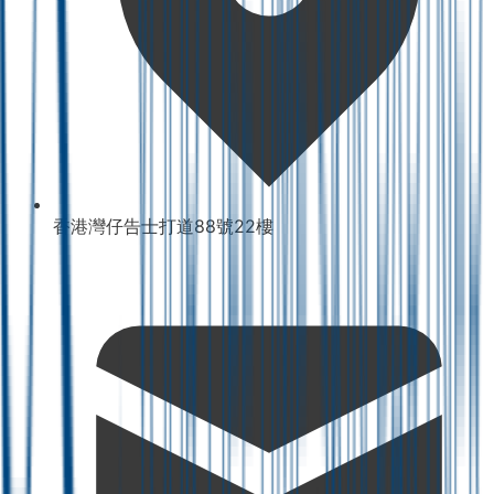
香港灣仔告士打道88號22樓