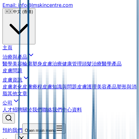
Email: info@lmskincentre.com
🇭🇰
中文 (香港)
主頁
治療與產品
醫學美容
輪廓塑身
皮膚治療
健康管理
頭髮治療
醫學產品
皮膚問題
皮膚資訊
皮膚老化
皮膚療程
皮膚知識與問題
皮膚護理
美容產品
塑形與消
脂
其他文章
公司
人才招聘
關於我們
聯絡我們
中心資料
預約我們
Open main menu