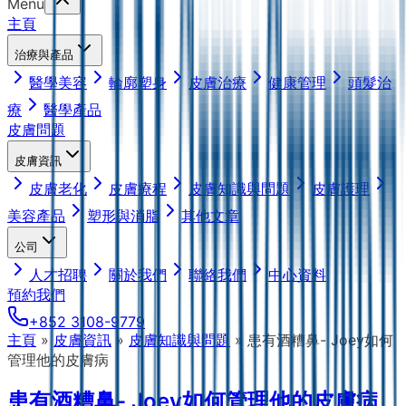
Menu
主頁
治療與產品
醫學美容
輪廓塑身
皮膚治療
健康管理
頭髮治
療
醫學產品
皮膚問題
皮膚資訊
皮膚老化
皮膚療程
皮膚知識與問題
皮膚護理
美容產品
塑形與消脂
其他文章
公司
人才招聘
關於我們
聯絡我們
中心資料
預約我們
+852 3108-9779
主頁
»
皮膚資訊
»
皮膚知識與問題
»
患有酒糟鼻- Joey如何
管理他的皮膚病
患有酒糟鼻- Joey如何管理他的皮膚病