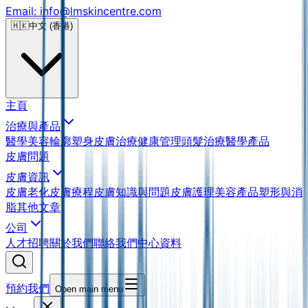
Email: info@lmskincentre.com
🇭🇰
中文 (香港)
主頁
治療與產品
醫學美容
輪廓塑身
皮膚治療
健康管理
頭髮治療
醫學產品
皮膚問題
皮膚資訊
皮膚老化
皮膚療程
皮膚知識與問題
皮膚護理
美容產品
塑形與消
脂
其他文章
公司
人才招聘
關於我們
聯絡我們
中心資料
預約我們
Open main menu