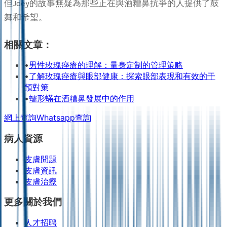
但Joey的故事無疑為那些正在與酒糟鼻抗爭的人提供了鼓
舞和希望。
相關文章：
•
男性玫瑰痤瘡的理解：量身定制的管理策略
•
了解玫瑰痤瘡與眼部健康：探索眼部表現和有效的干
預對策
•
蠕形蟎在酒糟鼻發展中的作用
網上查詢
Whatsapp查詢
病人資源
皮膚問題
皮膚資訊
皮膚治療
更多關於我們
人才招聘