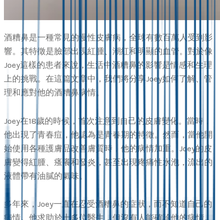
酒糟鼻是一種常見的慢性皮膚病，全球有數百萬人受到影
響。其特徵是臉部出現紅腫、潮紅和明顯的血管。對於像
Joey這樣的患者來說，生活中酒糟鼻的影響是情感和生理
上的挑戰。在這篇文章中，我們將分享Joey如何了解、管
理和應對他的酒糟鼻病情。
Joey在18歲的時候，首次注意到自己的皮膚變化。當時，
他出現了青春痘，他認為是青春期的特徵。然而，當他開
始使用各種護膚品改善膚質時，他的病情加重。Joey的皮
膚變得紅腫、瘙癢和發炎，甚至出現疼痛性水泡，流出的
液體帶有油膩的氣味。
多年來，Joey一直在忍受酒糟鼻的症狀，而不知道自己的
病情。他求助於十多位醫生，但沒有人能確診他的病情。