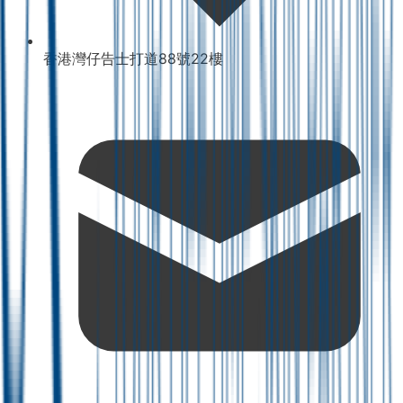
香港灣仔告士打道88號22樓