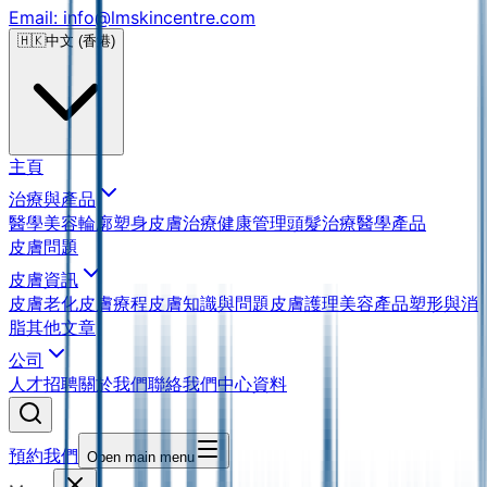
Email: info@lmskincentre.com
🇭🇰
中文 (香港)
主頁
治療與產品
醫學美容
輪廓塑身
皮膚治療
健康管理
頭髮治療
醫學產品
皮膚問題
皮膚資訊
皮膚老化
皮膚療程
皮膚知識與問題
皮膚護理
美容產品
塑形與消
脂
其他文章
公司
人才招聘
關於我們
聯絡我們
中心資料
預約我們
Open main menu