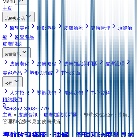
Menu
主頁
治療與產品
醫學美容
輪廓塑身
皮膚治療
健康管理
頭髮治
療
醫學產品
皮膚問題
皮膚資訊
皮膚老化
皮膚療程
皮膚知識與問題
皮膚護理
美容產品
塑形與消脂
其他文章
公司
人才招聘
關於我們
聯絡我們
中心資料
預約我們
+852 3108-9779
主頁
»
皮膚資訊
»
皮膚知識與問題
»
導航玫瑰痤瘡：理解、
管理和治療常見的皮膚狀況
導航玫瑰痤瘡：理解、管理和治療常見的