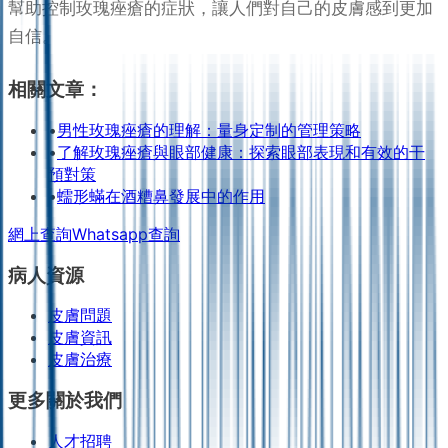
幫助控制玫瑰痤瘡的症狀，讓人們對自己的皮膚感到更加
自信。
相關文章：
•
男性玫瑰痤瘡的理解：量身定制的管理策略
•
了解玫瑰痤瘡與眼部健康：探索眼部表現和有效的干
預對策
•
蠕形蟎在酒糟鼻發展中的作用
網上查詢
Whatsapp查詢
病人資源
皮膚問題
皮膚資訊
皮膚治療
更多關於我們
人才招聘