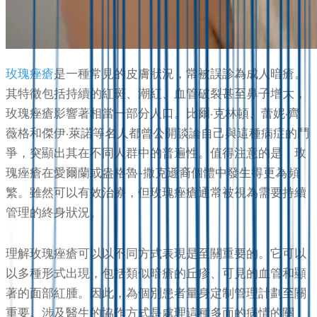
玫瑰痤瘡
是一種常見的皮膚狀況，常被誤診為成人暗瘡。
其特徵包括持續的紅斑、潮紅、血管破裂甚至鼻子增大，
玫瑰痤瘡影響著相當一部分人口。比爾·克林頓、蕾妮·齊
薇格和傑伊·萊諾等名人都曾公開談論自己與這種病症的鬥
爭，突顯出其在不同人群中的普遍性。值得注意的是，玫
瑰痤瘡在愛爾蘭或盎格魯-撒克遜裔個體中發生得更為頻
繁。雖然可以有效治療，但玫瑰痤瘡通常被視為需要持續
管理的終身狀況。
理解玫瑰痤瘡可以以不同方式表現是至關重要的。它可以
以多種形式出現，包括類似暗瘡的丘疹、可見的血管和顯
著的面部紅腫。因此，為個別患者量身定制管理計劃至關
重要。涉及醫生的協作方式是處理這種多面的病情的關