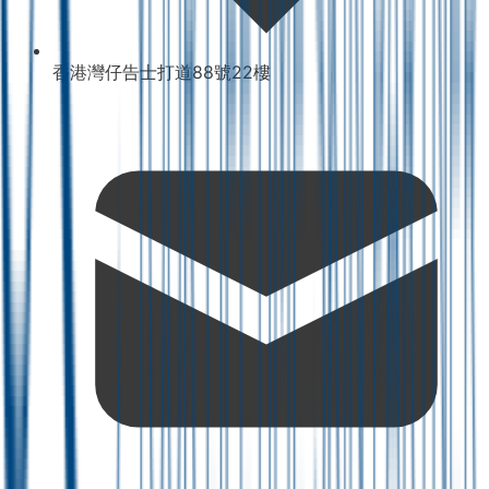
香港灣仔告士打道88號22樓