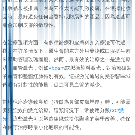
化妝品常被推薦，因為它不太可能刺激皮膚。在選擇化妝
品時，最好避免任何含香料或防腐劑的產品，因為這些可
能會加劇皮膚的敏感性。
在治療選項方面，有多種醫療和皮膚科介入療法可供選
擇。在許多情況下，醫生會開處方外用藥物或口服抗生素
來幫助管理玫瑰痤瘡。然而，最有效的治療之一是激光療
法。血管激光，例如
Vbeam
或脈衝染料激光，對治療破裂
的血管和整體紅腫特別有效。這些激光通過向受影響區域
傳遞有針對性的能量，促進可見血管的減少。
當玫瑰痤瘡導致鼻癬（特徵為鼻部皮膚增厚）時，可能需
要更強效的激光治療。這類情況下，常使用分數
CO2激
光
，這些激光可以塑造組織並提供顯著的美學改善，確保
在保守治療時最小化疤痕的可能性。