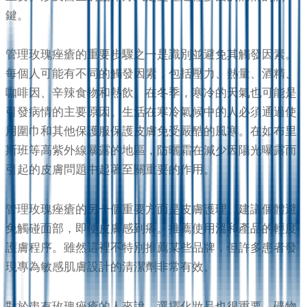
鍵。
管理玫瑰痤瘡的重要步驟之一是識別並避免其觸發因素。
每個人可能有不同的觸發因素，包括壓力、熱量、酒精、
咖啡因、辛辣食物和熱飲。在冬季，寒冷的天氣也可能是
引發病情的主要原因。生活在寒冷氣候中的人必須通過使
用圍巾和其他保護服保護皮膚免受嚴酷的風寒。在如布里
斯班等高紫外線暴露的地區，防曬霜在減少因陽光曝露而
引起的皮膚問題中起著至關重要的作用。
管理玫瑰痤瘡的另一個重要方面是皮膚護理。建議個體避
免觸碰面部，即使皮膚感到癢。推薦使用溫和產品的輕度
護膚程序。雖然這裡不特別推薦某些品牌，但許多患者發
現專為敏感肌膚設計的清潔劑非常有效。
對於患有玫瑰痤瘡的人來說，選擇化妝品也很重要。礦物