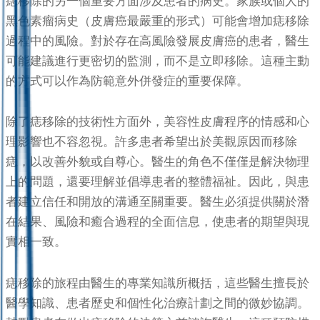
痣移除的另一個重要方面涉及患者的病史。家族或個人的
黑色素瘤病史（皮膚癌最嚴重的形式）可能會增加痣移除
過程中的風險。對於存在高風險發展皮膚癌的患者，醫生
可能建議進行更密切的監測，而不是立即移除。這種主動
的方式可以作為防範意外併發症的重要保障。
除了痣移除的技術性方面外，美容性皮膚程序的情感和心
理影響也不容忽視。許多患者希望出於美觀原因而移除
痣，以改善外貌或自尊心。醫生的角色不僅僅是解決物理
上的問題，還要理解並倡導患者的整體福祉。因此，與患
者建立信任和開放的溝通至關重要。醫生必須提供關於潛
在結果、風險和癒合過程的全面信息，使患者的期望與現
實相一致。
痣移除的旅程由醫生的專業知識所概括，這些醫生擅長於
醫學知識、患者歷史和個性化治療計劃之間的微妙協調。