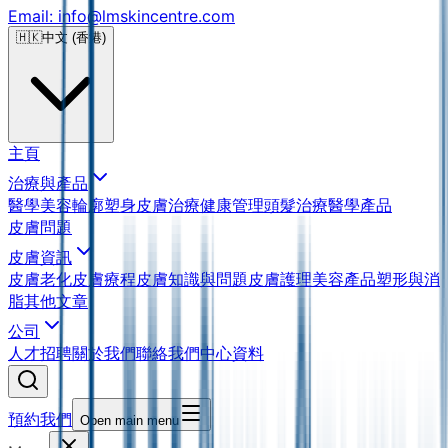
Email: info@lmskincentre.com
🇭🇰
中文 (香港)
主頁
治療與產品
醫學美容
輪廓塑身
皮膚治療
健康管理
頭髮治療
醫學產品
皮膚問題
皮膚資訊
皮膚老化
皮膚療程
皮膚知識與問題
皮膚護理
美容產品
塑形與消
脂
其他文章
公司
人才招聘
關於我們
聯絡我們
中心資料
預約我們
Open main menu