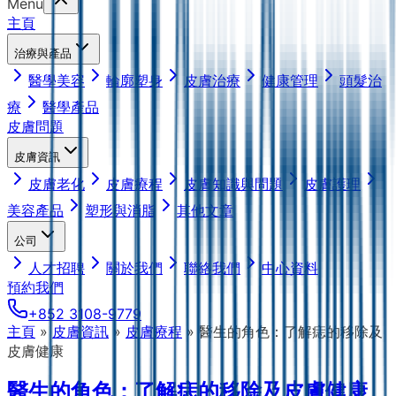
Menu
主頁
治療與產品
醫學美容
輪廓塑身
皮膚治療
健康管理
頭髮治
療
醫學產品
皮膚問題
皮膚資訊
皮膚老化
皮膚療程
皮膚知識與問題
皮膚護理
美容產品
塑形與消脂
其他文章
公司
人才招聘
關於我們
聯絡我們
中心資料
預約我們
+852 3108-9779
主頁
»
皮膚資訊
»
皮膚療程
»
醫生的角色：了解痣的移除及
皮膚健康
醫生的角色：了解痣的移除及皮膚健康