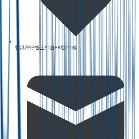
香港灣仔告士打道88號22樓