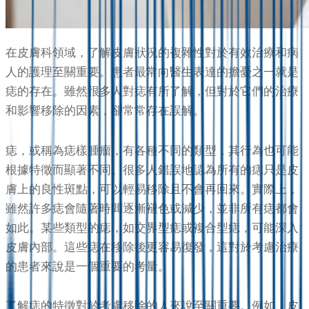
在皮膚科領域，了解皮膚狀況的複雜性對於有效治療和病
人的護理至關重要。患者最常向醫生表達的擔憂之一就是
痣的存在。雖然很多人對痣有所了解，但對於它們的治療
和影響移除的因素，卻常常存在誤解。
痣，或稱為痣樣腫瘤，有各種不同的類型，其行為也可能
根據特徵而顯著不同。很多人錯誤地認為所有的痣只是皮
膚上的良性斑點，可以輕易移除且不會再回來。實際上，
雖然許多痣會隨著時間逐漸褪色或減少，並非所有痣都會
如此。某些類型的痣，如交界型痣或複合型痣，可能深入
皮膚內部。這些痣在移除後更容易復發，這對於考慮治療
的患者來說是一個重要的考量。
了解痣的特徵對於考慮移除的人來說至關重要。例如，皮