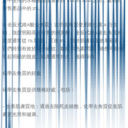
質中使用的水楊酸濃度通常在 10% 到 30% 之間，遠高於
市售產品中的 2%。
3. 全反式維A酸去角質：這些去角質使用維生素 A 衍生
物，強度明顯高於市售的視黃醇。全反式維A酸去角質的
濃度通常從 1% 開始，可達 4%，對於肌膚再生效果顯著。
它們特別有效於減少細紋、皺紋和色素問題。雖然可能會
引起明顯的脫皮，結果通常持久，值得等待。
化學去角質的好處
化學去角質提供幾種好處，包括：
– 改善肌膚質地：通過去除死皮細胞，化學去角質促進肌
膚更光滑和健康。