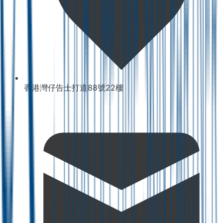
香港灣仔告士打道88號22樓