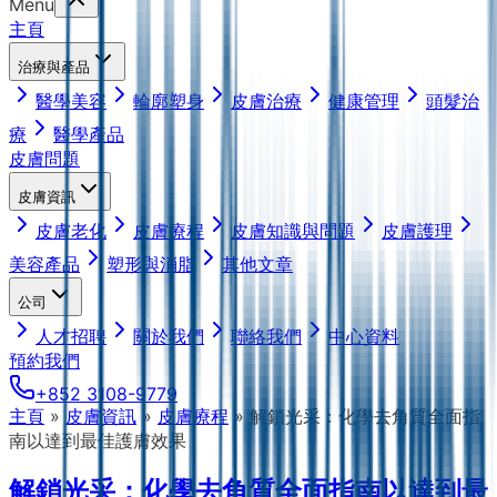
Menu
主頁
治療與產品
醫學美容
輪廓塑身
皮膚治療
健康管理
頭髮治
療
醫學產品
皮膚問題
皮膚資訊
皮膚老化
皮膚療程
皮膚知識與問題
皮膚護理
美容產品
塑形與消脂
其他文章
公司
人才招聘
關於我們
聯絡我們
中心資料
預約我們
+852 3108-9779
主頁
»
皮膚資訊
»
皮膚療程
»
解鎖光采：化學去角質全面指
南以達到最佳護膚效果
解鎖光采：化學去角質全面指南以達到最