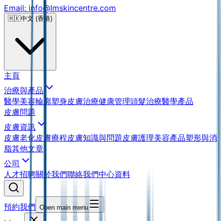
Email: info@lmskincentre.com
🇭🇰
中文 (香港)
主頁
治療與產品
醫學美容
輪廓塑身
皮膚治療
健康管理
頭髮治療
醫學產品
皮膚問題
皮膚資訊
皮膚老化
皮膚療程
皮膚知識與問題
皮膚護理
美容產品
塑形與消
脂
其他文章
公司
人才招聘
關於我們
聯絡我們
中心資料
預約我們
Open main menu