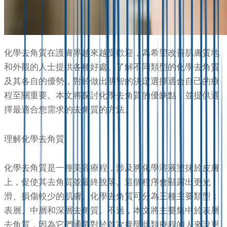
化學去角質在護膚界越來越受歡迎，為希望改善肌膚質地
和外觀的人士提供各種好處。了解不同類型的化學去角質
及其各自的優勢，對於做出明智的決定選擇適合自己的療
程至關重要。本文將探討化學去角質的優缺點，並提供選
擇最適合您需求的去角質的方法。
理解化學去角質
化學去角質是一種美容療程，涉及將化學溶液塗抹於皮膚
上，促使其去角質並最終脫落。這個程序會顯露出更光
滑、損傷較少的肌膚。化學去角質可分為三種主要類型：
表層、中層和深層去角質。不過，本文將主要集中於表層
去角質，因為它們通常對於首次接受此類療程的人來說更