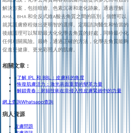
解決方案，包括暗瘡、色素沉著和老化跡象。通過理解
AHA、BHA 和全反式維A酸去角質之間的區別，個體可以
就其護膚療程做出更明智的選擇。定期諮詢醫生和恰當的
後續護理可以幫助最大化化學去角質的好處，同時最小化
任何相關風險。最終，通過正確的方法，化學去角質能夠
促進更健康、更光彩照人的肌膚。
相關文章：
•
了解 IPL 和 BBL：皮膚科的角度
•
恢復肌膚活力：激光表面重塑的變革力量
•
解鎖青春：射頻技術在非侵入性皮膚緊緻中的力量
網上查詢
Whatsapp查詢
病人資源
皮膚問題
皮膚資訊