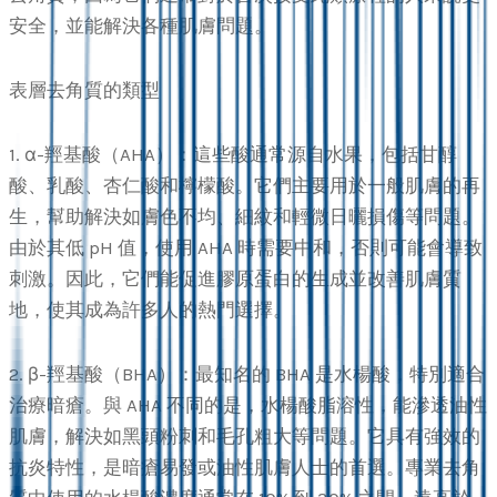
安全，並能解決各種肌膚問題。
表層去角質的類型
1. α-羥基酸（AHA）：這些酸通常源自水果，包括甘醇
酸、乳酸、杏仁酸和檸檬酸。它們主要用於一般肌膚的再
生，幫助解決如膚色不均、細紋和輕微日曬損傷等問題。
由於其低 pH 值，使用 AHA 時需要中和，否則可能會導致
刺激。因此，它們能促進膠原蛋白的生成並改善肌膚質
地，使其成為許多人的熱門選擇。
2. β-羥基酸（BHA）：最知名的 BHA 是水楊酸，特別適合
治療暗瘡。與 AHA 不同的是，水楊酸脂溶性，能滲透油性
肌膚，解決如黑頭粉刺和毛孔粗大等問題。它具有強效的
抗炎特性，是暗瘡易發或油性肌膚人士的首選。專業去角