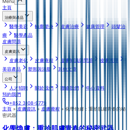
Menu
主頁
治療與產品
醫學美容
輪廓塑身
皮膚治療
健康管理
頭髮治
療
醫學產品
皮膚問題
皮膚資訊
皮膚老化
皮膚療程
皮膚知識與問題
皮膚護理
美容產品
塑形與消脂
其他文章
公司
人才招聘
關於我們
聯絡我們
中心資料
預約我們
+852 3108-9779
主頁
»
皮膚資訊
»
皮膚療程
»
化學煥膚：重拾肌膚青春的秘
密武器
化學煥膚：重拾肌膚青春的秘密武器