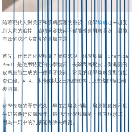
隨著現代人對美容和肌膚護理的重視，化學
煥膚
越來越受
到大家的追捧。這項美容技術不僅能改善肌膚狀況，還能
有效解決許多常見的肌膚問題。
首先，什麼是化學煥膚？簡單來說，化學煥膚（Chemical
Peel）是使用特定的化學物質，去除表層死皮，促進新的
皮膚細胞生成的一種美容技術。常見的化學煥膚類型包括
杏仁酸、AHA、水楊酸以及三氯醋酸等，這些都能幫助修
復肌膚。
化學煥膚的歷史悠久，早在古埃及時期，埃及艷後便利用
牛奶浴進行皮膚護理，這也是化學煥膚的一種表現形式，
因為牛奶中的乳酸能有效去角質。