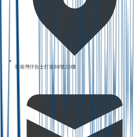
香港灣仔告士打道88號22樓