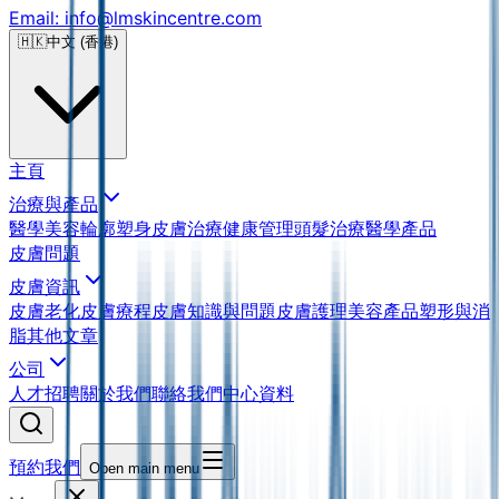
Email: info@lmskincentre.com
🇭🇰
中文 (香港)
主頁
治療與產品
醫學美容
輪廓塑身
皮膚治療
健康管理
頭髮治療
醫學產品
皮膚問題
皮膚資訊
皮膚老化
皮膚療程
皮膚知識與問題
皮膚護理
美容產品
塑形與消
脂
其他文章
公司
人才招聘
關於我們
聯絡我們
中心資料
預約我們
Open main menu