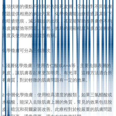
這項技術的優點不僅限於去除死皮層，它能針對不同肌膚
問題提供相應的解決方案。化學煥膚能治療暗瘡及其留下
的暗瘡疤痕，減少皺紋的出現，甚至能幫助改善膚色不均
和皮膚鬆弛等問題。當然，效果的明顯程度與多次治療的
深度及使用的酸類濃度有關。
化學煥膚可分為三個層次：
1. 淺層化學煥膚：使用杏仁酸或AHA等，主要去除表層的
死皮，讓肌膚看起來更加明亮、有光澤。這種方法適合所
有膚質，對於輕微的肌膚問題有一定的效果。
2. 中層化學煥膚：使用較高濃度的酸類，如果三氯醋酸或
水楊酸，能深入去除肌膚上層的角質，常見的效果包括脫
皮、暗沉和荷爾蒙斑改善。此療程對於較嚴重的肌膚問題