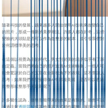
隨著科技的發展，越來越多人開始使用AI技術來改變自己
的照片，形成一種新的美學潮流。許多人都在好奇，這些
變臉的大頭貼是否可以作為微整形的範本，並引發我們對
於何謂標準美的思考。
在這個以視覺為主的時代，男女對於美的追求似乎有了新
的定義。當我們將自己的照片透過AI技術轉換，一些人可
能會驚訝於自己的五官在全新視角下的表現。這不禁讓人
思考：如果我們希望變得像AI中那般美麗，是否可以透過
微整形或整形手術達到呢？
許多醫生認為，微整形能帶來的效果是有限的。雖然可以
通過注射
透明質酸
或其他美容方式稍作調整，展現出理想