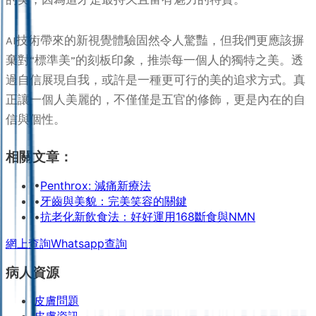
AI技術帶來的新視覺體驗固然令人驚豔，但我們更應該摒
棄對“標準美”的刻板印象，推崇每一個人的獨特之美。透
過自信展現自我，或許是一種更可行的美的追求方式。真
正讓一個人美麗的，不僅僅是五官的修飾，更是內在的自
信與個性。
相關文章：
•
Penthrox: 減痛新療法
•
牙齒與美貌：完美笑容的關鍵
•
抗老化新飲食法：好好運用168斷食與NMN
網上查詢
Whatsapp查詢
病人資源
皮膚問題