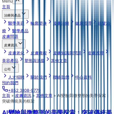
Menu
主頁
治療與產品
醫學美容
輪廓塑身
皮膚治療
健康管理
頭髮治
療
醫學產品
皮膚問題
皮膚資訊
皮膚老化
皮膚療程
皮膚知識與問題
皮膚護理
美容產品
塑形與消脂
其他文章
公司
人才招聘
關於我們
聯絡我們
中心資料
預約我們
+852 3108-9779
主頁
»
皮膚資訊
»
其他文章
»
AI變臉與微整形的美學探索：
突破傳統美的框架
AI變臉與微整形的美學探索：突破傳統美