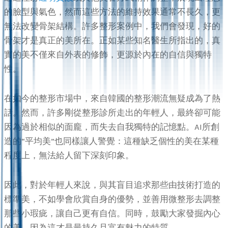
的臉型與氣色，然而這些方法的維持效果通常不長久，更
無法改變骨架結構。許多整形案例中，我們會發現，好的
骨架才是真正的美所在。正如某些知名醫生所指出的，真
實的美不僅來自外表的修飾，更源於內在的自信與獨特
性。
在如今的整形市場中，來自韓國的整形潮流無疑成為了熱
話。然而，許多剛從整形診所走出的年輕人，最終卻可能
因為過於相似的面龐，而失去自我獨特的記憶點。AI所創
造的“平均美”也同樣讓人警覺：這種缺乏個性的美在某種
程度上，無法給人留下深刻印象。
因此，對於年輕人來說，與其盲目追求那些由技術打造的
標準美，不如學會欣賞自身的優勢，並善用微整形去調整
那些小瑕疵，讓自己更有自信。同時，鼓勵大家發掘內心
的美，因為這才是最持久且富有魅力的特質。