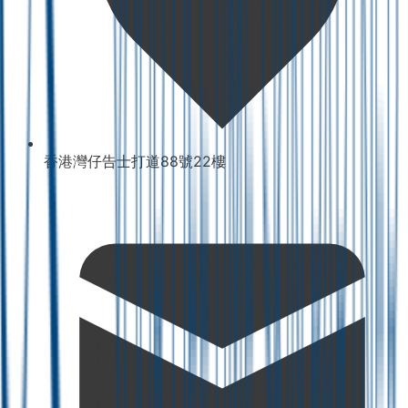
香港灣仔告士打道88號22樓