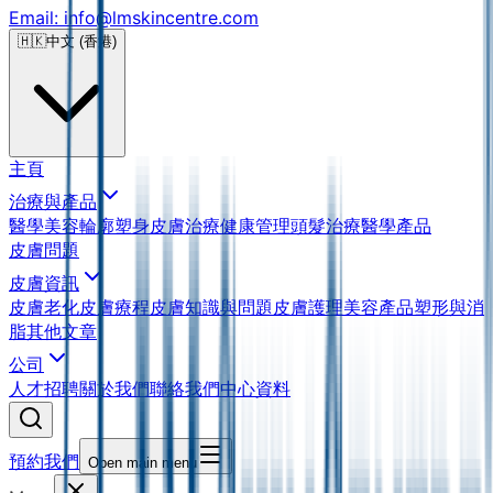
Email: info@lmskincentre.com
🇭🇰
中文 (香港)
主頁
治療與產品
醫學美容
輪廓塑身
皮膚治療
健康管理
頭髮治療
醫學產品
皮膚問題
皮膚資訊
皮膚老化
皮膚療程
皮膚知識與問題
皮膚護理
美容產品
塑形與消
脂
其他文章
公司
人才招聘
關於我們
聯絡我們
中心資料
預約我們
Open main menu