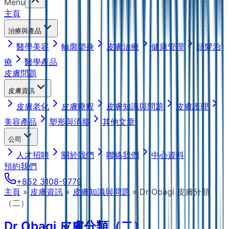
Menu
主頁
治療與產品
醫學美容
輪廓塑身
皮膚治療
健康管理
頭髮治
療
醫學產品
皮膚問題
皮膚資訊
皮膚老化
皮膚療程
皮膚知識與問題
皮膚護理
美容產品
塑形與消脂
其他文章
公司
人才招聘
關於我們
聯絡我們
中心資料
預約我們
+852 3108-9779
主頁
»
皮膚資訊
»
皮膚知識與問題
»
Dr Obagi 皮膚分類
（二）
Dr Obagi 皮膚分類（二）