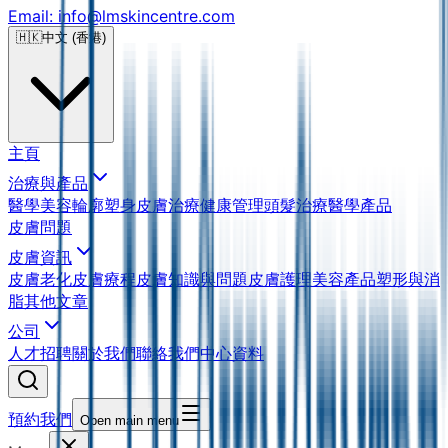
Email: info@lmskincentre.com
🇭🇰
中文 (香港)
主頁
治療與產品
醫學美容
輪廓塑身
皮膚治療
健康管理
頭髮治療
醫學產品
皮膚問題
皮膚資訊
皮膚老化
皮膚療程
皮膚知識與問題
皮膚護理
美容產品
塑形與消
脂
其他文章
公司
人才招聘
關於我們
聯絡我們
中心資料
預約我們
Open main menu