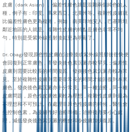
皮膚（dark Asian）。偏差性膚色就是混雜兩個純色的人
種，例子有：印度、馬來西亞、北美州等。複雜性皮膚就
比偏差性膚色更為複雜，例如：南美印地安人，巴基斯坦
鄰近地區的人就是。複雜性皮膚的特點是膚色非常不均
勻，特別是受紫外線照射後就更為明顯了。
Dr. Obagi發現原色性皮膚在治療後或紫外線照射後很快便
會回復到正常膚色，而發炎後色素沉澱亦較罕見；偏差性
皮膚則需要比較長的時間復原，發炎後色素沉澱亦較為常
見。至於複雜性皮膚則需要非常長的時間才能回復到本來
膚色，發炎後色素沉澱亦十分常見。同一種治療，同一種
皮膚問題，原色性皮膚效果較為理想，複雜性皮膚則最為
不理想和不可預計。在處理非原色性皮膚的時候，醫生會
先控制色素，為皮膚作好治療準備；治療後亦要小心處
理，減低發炎後色素沉澱的機會和令皮膚加快復原。