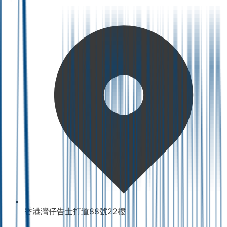
香港灣仔告士打道88號22樓