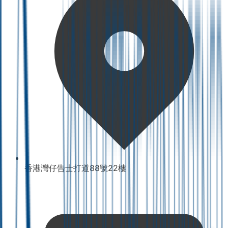
香港灣仔告士打道88號22樓