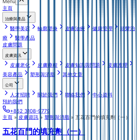
Menu
主頁
治療與產品
醫學美容
輪廓塑身
皮膚治療
健康管理
頭髮治
療
醫學產品
皮膚問題
皮膚資訊
皮膚老化
皮膚療程
皮膚知識與問題
皮膚護理
美容產品
塑形與消脂
其他文章
公司
人才招聘
關於我們
聯絡我們
中心資料
預約我們
+852 3108-9779
主頁
»
皮膚資訊
»
塑形與消脂
»
五花百門的填充劑（一）
五花百門的填充劑（一）