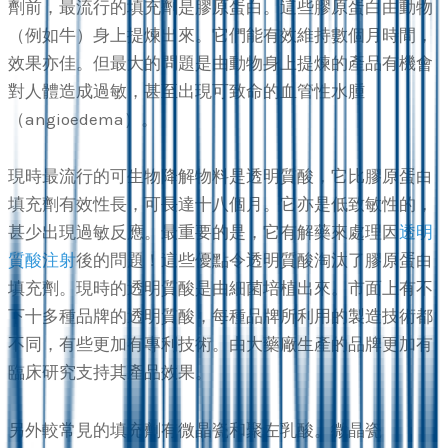
劑前，最流行的填充劑是膠原蛋白。這些膠原蛋白由動物
（例如牛）身上提煉出來。它們能有效維持數個月時間，
效果亦佳。但最大的問題是由動物身上提煉的產品有機會
對人體造成過敏，甚至出現可致命的血管性水腫
（angioedema）。
現時最流行的可生物降解物料是透明質酸，它比膠原蛋白
填充劑有效性長，可長達十八個月。它亦是低致敏性的，
甚少出現過敏反應。最重要的是，它有解藥來處理因
透明
質酸注射
後的問題！這些優點令透明質酸淘汰了膠原蛋白
填充劑。現時的透明質酸是由細菌培植出來。市面上有不
下十多種品牌的透明質酸，每種品牌所利用的製造技術都
不同，有些更加有專利技術。由大藥廠生產的品牌更加有
臨床研究支持其產品效果。
另外較常見的填充劑有微晶瓷和聚左乳酸。微晶瓷