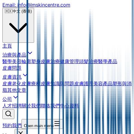
Email: info@lmskincentre.com
🇭🇰
中文 (香港)
主頁
治療與產品
醫學美容
輪廓塑身
皮膚治療
健康管理
頭髮治療
醫學產品
皮膚問題
皮膚資訊
皮膚老化
皮膚療程
皮膚知識與問題
皮膚護理
美容產品
塑形與消
脂
其他文章
公司
人才招聘
關於我們
聯絡我們
中心資料
預約我們
Open main menu