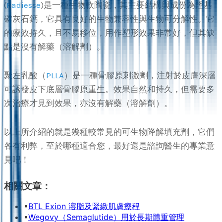
(
Radiesse
)是一種生物軟陶瓷，其主要結構與成份為羥基
磷灰石鈣，它具有良好的生物兼容性與生物可分解性。它
的療效持久，且不易移位，用作塑形效果非常好，但其缺
點是沒有解藥（溶解劑）。
聚左乳酸（
PLLA
）是一種骨膠原刺激劑，注射於皮膚深層
可誘發皮下底層骨膠原重生。效果自然和持久，但需要多
次治療才見到效果，亦沒有解藥（溶解劑）。
以上所介紹的就是幾種較常見的可生物降解填充劑，它們
各有利弊，至於哪種適合您，最好還是諮詢醫生的專業意
見吧！
相關文章：
•
BTL Exion 溶脂及緊緻肌膚療程
•
Wegovy（Semaglutide）用於長期體重管理